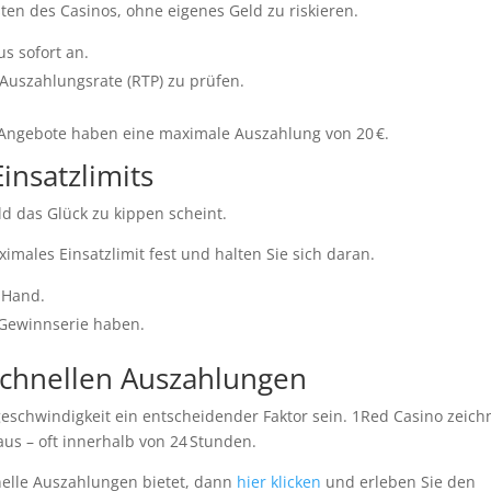
en des Casinos, ohne eigenes Geld zu riskieren.
s sofort an.
 Auszahlungsrate (RTP) zu prüfen.
Angebote haben eine maximale Auszahlung von 20 €.
Einsatzlimits
ald das Glück zu kippen scheint.
imales Einsatzlimit fest und halten Sie sich daran.
o Hand.
 Gewinnserie haben.
 schnellen Auszahlungen
eschwindigkeit ein entscheidender Faktor sein. 1Red Casino zeich
us – oft innerhalb von 24 Stunden.
elle Auszahlungen bietet, dann
hier klicken
und erleben Sie den