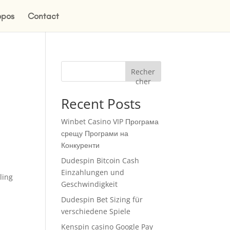
opos
Contact
Recher
cher
Recent Posts
Winbet Casino VIP Програма
срещу Програми на
Конкуренти
Dudespin Bitcoin Cash
Einzahlungen und
ling
Geschwindigkeit
Dudespin Bet Sizing für
verschiedene Spiele
Kenspin casino Google Pay