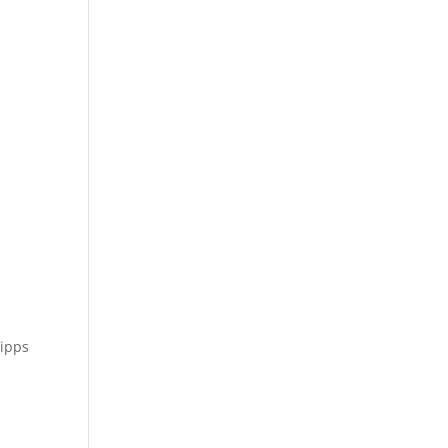
Tipps