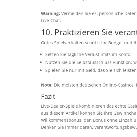
Warning:
Vermeiden Sie es, persönliche Daten 
Live‑Chat.
10. Praktizieren Sie vera
Gutes Spielverhalten schützt Ihr Budget und I
Setzen Sie tägliche Verlustlimits im Konto.
Nutzen Sie die Selbstausschluss‑Funktion, 
Spielen Sie nur mit Geld, das Sie sich leiste
Note:
Die meisten deutschen Online‑Casinos, 
Fazit
Live‑Dealer‑Spiele kombinieren das echte Casin
aus diesem Artikel können Sie Ihre Gewinncha
Willkommensbonus, den Bonus ohne Einzahlun
Denken Sie immer daran, verantwortungsbewusst