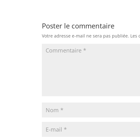
Poster le commentaire
Votre adresse e-mail ne sera pas publiée.
Les 