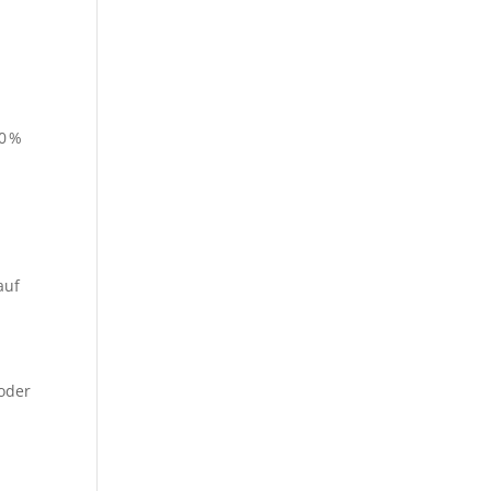
0 %
auf
oder