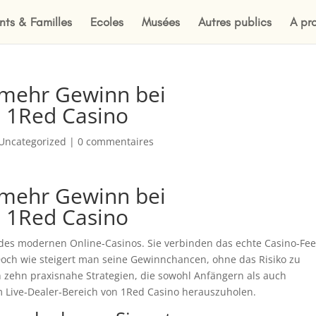
nts & Familles
Ecoles
Musées
Autres publics
A pr
 mehr Gewinn bei
m 1Red Casino
Uncategorized
|
0 commentaires
 mehr Gewinn bei
m 1Red Casino
edes modernen Online‑Casinos. Sie verbinden das echte Casino‑Fee
och wie steigert man seine Gewinnchancen, ohne das Risiko zu
n zehn praxisnahe Strategien, die sowohl Anfängern als auch
m Live‑Dealer‑Bereich von 1Red Casino herauszuholen.