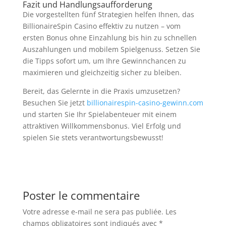
Fazit und Handlungsaufforderung
Die vorgestellten fünf Strategien helfen Ihnen, das
BillionaireSpin Casino effektiv zu nutzen – vom
ersten Bonus ohne Einzahlung bis hin zu schnellen
Auszahlungen und mobilem Spielgenuss. Setzen Sie
die Tipps sofort um, um Ihre Gewinnchancen zu
maximieren und gleichzeitig sicher zu bleiben.
Bereit, das Gelernte in die Praxis umzusetzen?
Besuchen Sie jetzt
billionairespin-casino-gewinn.com
und starten Sie Ihr Spielabenteuer mit einem
attraktiven Willkommensbonus. Viel Erfolg und
spielen Sie stets verantwortungsbewusst!
Poster le commentaire
Votre adresse e-mail ne sera pas publiée.
Les
champs obligatoires sont indiqués avec
*