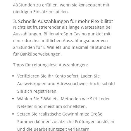
48 Stunden zu erfüllen, wenn sie konsequent mit
niedrigen Einsätzen spielen.
3. Schnelle Auszahlungen für mehr Flexibilität
Nichts ist frustrierender als lange Wartezeiten bei
Auszahlungen. BillionaireSpin Casino punktet mit
einer durchschnittlichen Auszahlungsdauer von
24 Stunden für E‑Wallets und maximal 48 Stunden
für Banküberweisungen.
Tipps für reibungslose Auszahlungen:
Verifizieren Sie Ihr Konto sofort: Laden Sie
Ausweiskopien und Adressnachweis hoch, sobald
Sie sich registrieren.
Wählen Sie E‑Wallets: Methoden wie Skrill oder
Neteller sind meist am schnellsten.
Setzen Sie realistische Gewinnlimits: Große
Summen können zusätzliche Prüfungen auslösen
und die Bearbeitungszeit verlängern.