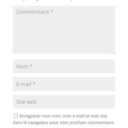
Enregistrer mon nom, mon e-mail et mon site
dans le navigateur pour mon prochain commentaire.