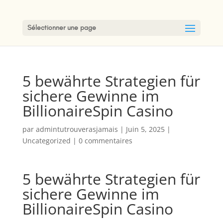
Sélectionner une page
5 bewährte Strategien für
sichere Gewinne im
BillionaireSpin Casino
par
admintutrouverasjamais
|
Juin 5, 2025
|
Uncategorized
|
0 commentaires
5 bewährte Strategien für
sichere Gewinne im
BillionaireSpin Casino