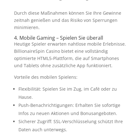
Durch diese Maßnahmen können Sie Ihre Gewinne
zeitnah genießen und das Risiko von Sperrungen
minimieren.
4. Mobile Gaming – Spielen Sie überall
Heutige Spieler erwarten nahtlose mobile Erlebnisse.
BillionaireSpin Casino bietet eine vollständig
optimierte HTML5‑Plattform, die auf Smartphones
und Tablets ohne zusätzliche App funktioniert.
Vorteile des mobilen Spielens:
Flexibilität: Spielen Sie im Zug, im Café oder zu
Hause.
Push‑Benachrichtigungen: Erhalten Sie sofortige
Infos zu neuen Aktionen und Bonusangeboten.
Sicherer Zugriff: SSL‑Verschlüsselung schützt Ihre
Daten auch unterwegs.