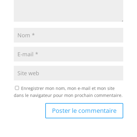
Enregistrer mon nom, mon e-mail et mon site
dans le navigateur pour mon prochain commentaire.