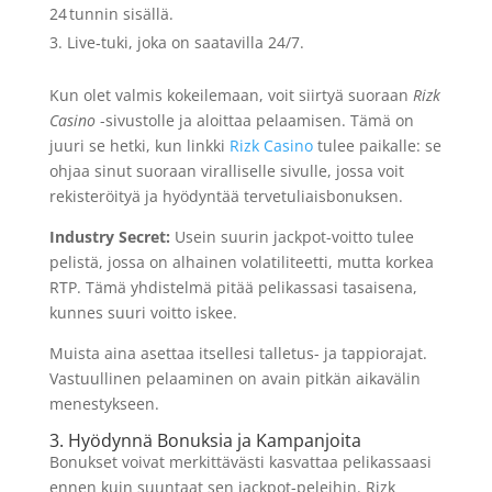
24 tunnin sisällä.
Live‑tuki, joka on saatavilla 24/7.
Kun olet valmis kokeilemaan, voit siirtyä suoraan
Rizk
Casino
-sivustolle ja aloittaa pelaamisen. Tämä on
juuri se hetki, kun linkki
Rizk Casino
tulee paikalle: se
ohjaa sinut suoraan viralliselle sivulle, jossa voit
rekisteröityä ja hyödyntää tervetuliaisbonuksen.
Industry Secret:
Usein suurin jackpot-voitto tulee
pelistä, jossa on alhainen volatiliteetti, mutta korkea
RTP. Tämä yhdistelmä pitää pelikassasi tasaisena,
kunnes suuri voitto iskee.
Muista aina asettaa itsellesi talletus- ja tappiorajat.
Vastuullinen pelaaminen on avain pitkän aikavälin
menestykseen.
3. Hyödynnä Bonuksia ja Kampanjoita
Bonukset voivat merkittävästi kasvattaa pelikassaasi
ennen kuin suuntaat sen jackpot-peleihin. Rizk