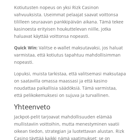
Kotiutusten nopeus on yksi Rizk Casinon
vahvuuksista. Useimmat pelaajat saavat voittonsa
tililleen seuraavan pankkipäivän aikana. Tämä tekee
kasinoesta erityisen houkuttelevan niille, jotka
haluavat käyttää voittonsa nopeasti.
Quick Win:
Valitse e-wallet maksutavaksi, jos haluat
varmistaa, että kotiutus tapahtuu mahdollisimman
nopeasti.
Lopuksi, muista tarkistaa, että valitsemasi maksutapa
on saatavilla omassa maassasi ja että kasino
noudattaa paikallisia säädöksiä. Tämä varmistaa,
että pelikokemuksesi on sujuva ja turvallinen.
Yhteenveto
Jackpot-pelit tarjoavat mahdollisuuden elämää
mullistaviin voittoihin, mutta menestyminen vaatii
oikean tiedon, strategian ja luotettavan alustan. Rizk
Casino täyttää kaikki nämä vaatimukset: se on