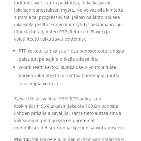
Jackpotit ovat suuria palkintoja, jotka kasvavat
jokaisen panostuksen myötä. Ne voivat olla kiinteitä
summia tai progressiivisia, jolloin palkinto nousee
jokaisella pelillä. Ennen kuin ryhdyt pelaamaan, on
tärkeää tietää, miten RTP (Return to Player) ja
volatiliteetti vaikuttavat voittoihisi.
RTP kertoo, kuinka suuri osa panostetusta rahasta
palautuu pelaajille pitkällä aikavälillä.
Volatiliteetti kertoo, kuinka usein voittoja tulee.
Korkea volatiliteetti tarkoittaa harvempia, mutta
suurempia voittoja.
Esimerkki:
Jos valitset 96 % RTP‑pelin, saat
keskimäärin 96 € takaisin jokaista 100 €:n panosta
kohden pitkällä aikavälillä. Tämä tieto auttaa sinua
valitsemaan pelit, joissa on paremmat
mahdollisuudet suurten jackpotien saavuttamiseen.
Pro Tip:
Valitse pelejä, joiden RTP on vähintään 95 %,