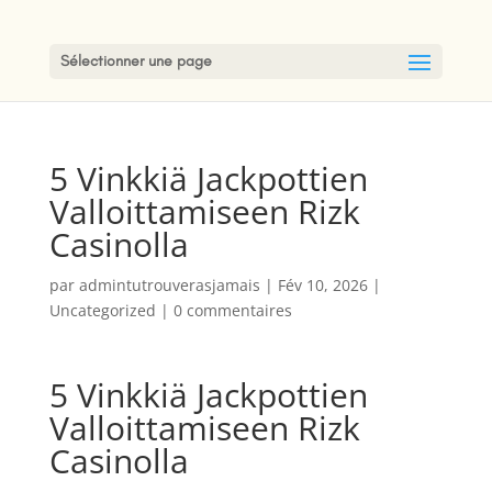
Sélectionner une page
5 Vinkkiä Jackpottien
Valloittamiseen Rizk
Casinolla
par
admintutrouverasjamais
|
Fév 10, 2026
|
Uncategorized
|
0 commentaires
5 Vinkkiä Jackpottien
Valloittamiseen Rizk
Casinolla