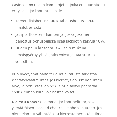
Casinolla on useita kampanjoita, jotka on suunniteltu
erityisesti jackpot-intoilijoille.
Tervetuliaisbonus: 100 % talletusbonus + 200
ilmaiskierrosta.
Jackpot Booster – kampanja, jossa jokainen
panostus bonuspelissä lisää jackpotin kasvua 10 %.
Uuden pelin lanseeraus – usein mukana
ilmaispyöräytyksiä, jotka voivat johtaa suuriin
voittoihin.
Kun hyödynnät näitä tarjouksia, muista tarkistaa
kierrätysvaatimukset. Jos kierrätys on 30x bonuksen
arvo, ja bonuksesi on 50 €, sinun täytyy panostaa
1500 € ennen kuin voit nostaa voitot.
Did You Know?
Useimmat jackpot-pelit tarjoavat
ylimääräisen “second chance” -mahdollisuuden, jos
olet pelannut vähintään 10 kierrosta peräkkäin ilman