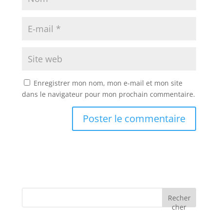
Enregistrer mon nom, mon e-mail et mon site
dans le navigateur pour mon prochain commentaire.
Recher
cher