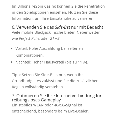
Im BillionaireSpin Casino können Sie die Penetration
in den Spieloptionen einsehen. Nutzen Sie diese
Information, um Ihre Einsatzhöhe zu variieren.
6. Verwenden Sie das
Side‑Bet
nur mit Bedacht
Viele mobile Blackjack‑Tische bieten Nebenwetten
wie
Perfect Pairs
oder
21 + 3
.
Vorteil: Hohe Auszahlung bei seltenen
Kombinationen.
Nachteil: Hoher Hausvorteil (bis zu 11 %).
Tipp: Setzen Sie Side‑Bets nur, wenn Ihr
Grundbudget es zulässt und Sie die zusätzlichen
Regeln vollständig verstehen.
7. Optimieren Sie Ihre Internetverbindung für
reibungsloses Gameplay
Ein stabiles WLAN oder 4G/5G‑Signal ist
entscheidend, besonders beim Live‑Dealer.