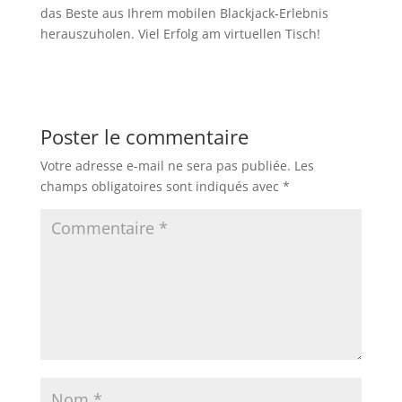
das Beste aus Ihrem mobilen Blackjack‑Erlebnis
herauszuholen. Viel Erfolg am virtuellen Tisch!
Poster le commentaire
Votre adresse e-mail ne sera pas publiée.
Les
champs obligatoires sont indiqués avec
*