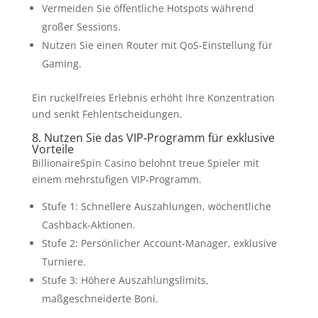
Vermeiden Sie öffentliche Hotspots während
großer Sessions.
Nutzen Sie einen Router mit QoS‑Einstellung für
Gaming.
Ein ruckelfreies Erlebnis erhöht Ihre Konzentration
und senkt Fehlentscheidungen.
8. Nutzen Sie das VIP‑Programm für exklusive
Vorteile
BillionaireSpin Casino belohnt treue Spieler mit
einem mehrstufigen VIP‑Programm.
Stufe 1: Schnellere Auszahlungen, wöchentliche
Cashback‑Aktionen.
Stufe 2: Persönlicher Account‑Manager, exklusive
Turniere.
Stufe 3: Höhere Auszahlungslimits,
maßgeschneiderte Boni.