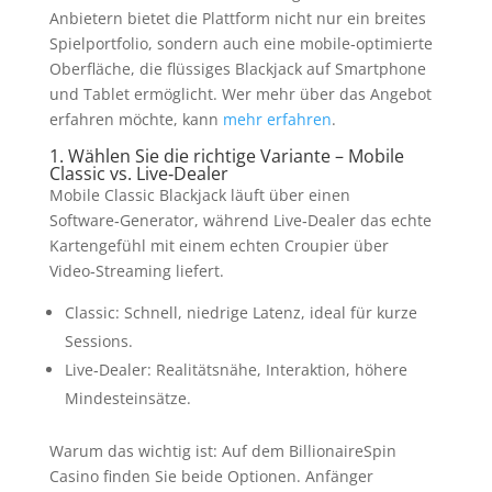
Anbietern bietet die Plattform nicht nur ein breites
Spielportfolio, sondern auch eine mobile‑optimierte
Oberfläche, die flüssiges Blackjack auf Smartphone
und Tablet ermöglicht. Wer mehr über das Angebot
erfahren möchte, kann
mehr erfahren
.
1. Wählen Sie die richtige Variante – Mobile
Classic vs. Live‑Dealer
Mobile Classic Blackjack läuft über einen
Software‑Generator, während Live‑Dealer das echte
Kartengefühl mit einem echten Croupier über
Video‑Streaming liefert.
Classic: Schnell, niedrige Latenz, ideal für kurze
Sessions.
Live‑Dealer: Realitätsnähe, Interaktion, höhere
Mindesteinsätze.
Warum das wichtig ist: Auf dem BillionaireSpin
Casino finden Sie beide Optionen. Anfänger