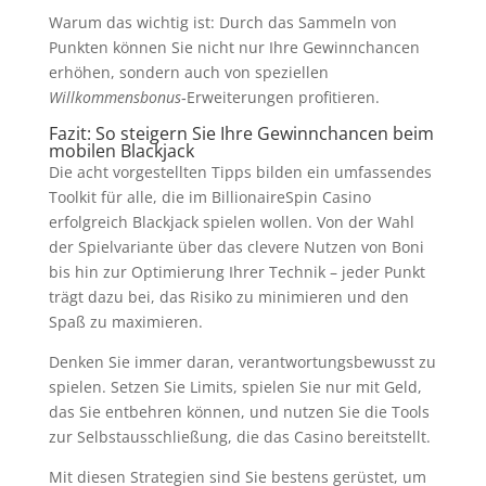
Warum das wichtig ist: Durch das Sammeln von
Punkten können Sie nicht nur Ihre Gewinnchancen
erhöhen, sondern auch von speziellen
Willkommensbonus
‑Erweiterungen profitieren.
Fazit: So steigern Sie Ihre Gewinnchancen beim
mobilen Blackjack
Die acht vorgestellten Tipps bilden ein umfassendes
Toolkit für alle, die im BillionaireSpin Casino
erfolgreich Blackjack spielen wollen. Von der Wahl
der Spielvariante über das clevere Nutzen von Boni
bis hin zur Optimierung Ihrer Technik – jeder Punkt
trägt dazu bei, das Risiko zu minimieren und den
Spaß zu maximieren.
Denken Sie immer daran, verantwortungsbewusst zu
spielen. Setzen Sie Limits, spielen Sie nur mit Geld,
das Sie entbehren können, und nutzen Sie die Tools
zur Selbstausschließung, die das Casino bereitstellt.
Mit diesen Strategien sind Sie bestens gerüstet, um