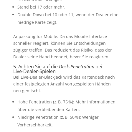
Stand bei 17 oder mehr.
Double Down bei 10 oder 11, wenn der Dealer eine
niedrige Karte zeigt.
Anpassung für Mobile: Da das Mobile‑Interface
schneller reagiert, können Sie Entscheidungen
zügiger treffen. Das reduziert das Risiko, dass der
Dealer seine Hand beendet, bevor Sie reagieren.
5. Achten Sie auf die
Deck‑Penetration
bei
Live‑Dealer‑Spielen
Bei Live‑Dealer‑Blackjack wird das Kartendeck nach
einer festgelegten Anzahl von gespielten Händen
neu gemischt.
Hohe Penetration (z. B. 75 %): Mehr Informationen
über die verbleibenden Karten.
Niedrige Penetration (z. B. 50 %): Weniger
Vorhersehbarkeit.