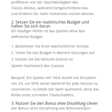
profitieren von der Geschwindigkeit des
Classic‑Modus, während Fortgeschrittene das
Live‑Erlebnis für mehr Immersion nutzen können.
2. Setzen Sie ein realistisches Budget und
halten Sie sich daran
Ein häufiger Fehler ist das Spielen ohne klar
definiertes Budget.
Bestimmen Sie Ihren wöchentlichen Einsatz.
Teilen Sie das Budget in kleinere Sitzungen auf.
Nutzen Sie die Verluste‑Grenze im
Spieler‑Dashboard des Casinos.
Beispiel: Ein Spieler mit 100 € startet mit Einsätzen
von 2 €, um 50 % seiner Bankroll für jede Session zu
reservieren. So bleibt das Spiel spannend, ohne das
Risiko eines schnellen Totalschadens.
3. Nutzen Sie den
Bonus ohne Einzahlung
clever
Der Bonus ohne Einzahlung von BillionaireSpin