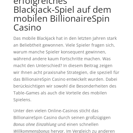
erfolgreiches
Blackjack‑Spiel auf dem
mobilen BillionaireSpin
Casino
Das mobile Blackjack hat in den letzten Jahren stark
an Beliebtheit gewonnen. Viele Spieler fragen sich,
warum manche Spieler konsequent gewinnen,
während andere kaum Fortschritte machen. Was
macht den Unterschied? In diesem Beitrag zeigen
wir Ihnen acht praxisnahe Strategien, die speziell für
das BillionaireSpin Casino entwickelt wurden. Dabei
berücksichtigen wir sowohl die Besonderheiten des
Table‑Games als auch die Vorteile des mobilen
Spielens.
Unter den vielen Online‑Casinos sticht das
BillionaireSpin Casino durch seinen großzügigen
Bonus ohne Einzahlung
und einen schnellen
Willkommensbonus
hervor. Im Vergleich zu anderen