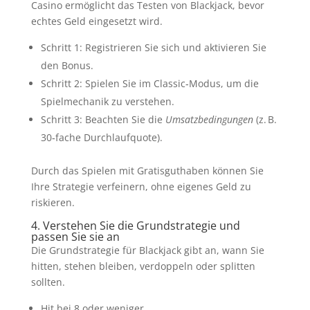
Casino ermöglicht das Testen von Blackjack, bevor
echtes Geld eingesetzt wird.
Schritt 1: Registrieren Sie sich und aktivieren Sie
den Bonus.
Schritt 2: Spielen Sie im Classic‑Modus, um die
Spielmechanik zu verstehen.
Schritt 3: Beachten Sie die
Umsatzbedingungen
(z. B.
30‑fache Durchlaufquote).
Durch das Spielen mit Gratisguthaben können Sie
Ihre Strategie verfeinern, ohne eigenes Geld zu
riskieren.
4. Verstehen Sie die Grundstrategie und
passen Sie sie an
Die Grundstrategie für Blackjack gibt an, wann Sie
hitten, stehen bleiben, verdoppeln oder splitten
sollten.
Hit bei 8 oder weniger.