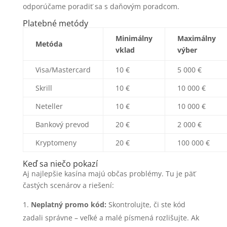
odporúčame poradiť sa s daňovým poradcom.
Platebné metódy
Minimálny
Maximálny
Metóda
vklad
výber
Visa/Mastercard
10 €
5 000 €
Skrill
10 €
10 000 €
Neteller
10 €
10 000 €
Bankový prevod
20 €
2 000 €
Kryptomeny
20 €
100 000 €
Keď sa niečo pokazí
Aj najlepšie kasína majú občas problémy. Tu je päť
častých scenárov a riešení:
Neplatný promo kód:
Skontrolujte, či ste kód
zadali správne – veľké a malé písmená rozlišujte. Ak