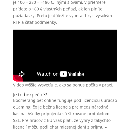
je 100 – 280 = –180 €. Inými slovami, v priemere
prídete o 180 € vlastných peňazí, ak len plníte
požiadavky. Preto je dôležité vyberať hry s vysokým
RTP a čítať podmienky.
Video vyššie vysvetľuje, ako sa bonus počíta v praxi.
Je to bezpečné?
Boomerang bet online funguje pod licenciou Curacao
eGaming, čo je bežná licencia pre medzinárodné
kasína. Všetky pripojenia sú šifrované protokolom
SSL. Pre hráčov z EU však platí, že výhry z takýchto
licencií môžu podliehať miestnej dani z príjmu –