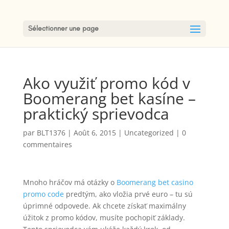
Sélectionner une page
Ako využiť promo kód v
Boomerang bet kasíne –
praktický sprievodca
par
BLT1376
|
Août 6, 2015
|
Uncategorized
|
0
commentaires
Mnoho hráčov má otázky o
Boomerang bet casino
promo code
predtým, ako vložia prvé euro – tu sú
úprimné odpovede. Ak chcete získať maximálny
úžitok z promo kódov, musíte pochopiť základy.