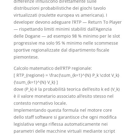
differenze influiscono direttamente sulle
distribuzioni probabilistiche dei giochi tavolo
virtualizzati (roulette europea vs americana). I
developer devono adeguare l’RTP — Return To Player
— rispettando limiti minimi stabiliti dall’Agenzia
delle Dogane — ad esempio 98 % minimo per le slot
progressive ma solo 95 % minimo nelle scommesse
sportive regionalizzate dal dipartimento fiscale
piemontese.
Calcolo matematico dell’RTP regionale:
[ RTP_{regione} = \frac{\sum_{k=1}^{N} P_k \cdot V_k}
{\sum_{k=1}^{N} V_k} ]
dove (P_k) è la probabilità teorica dell’esito k ed (V_k)
è il valore monetario associato all’esito stesso nel
contesto normativo locale.
Implementando questa formula nel motore core
dello staff software si garantisce che ogni modifica
legislativa venga riflessa automaticamente nei
parametri delle macchine virtuali mediante script