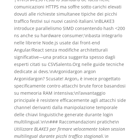
comunicazioni HTTPS ma soffre sotto carichi elevati
dovuti alle richieste simultanee tipiche dei picchi
traffico festivi sui nuovi casinò italiani.\nBLAKE3
introduce parallelismo SIMD consentendo hash <200
ns anche su hardware consumer;\nbasta integrarlo
nelle librerie Node.js usate dai front-end
Angular/React senza modifiche architetturali
significative—una pratica suggerita spesso dagli
esperti citati su CSVSalento.Org nelle guide tecniche
dedicate ai devs.\nArgonidargon argon
Argonidargon? Scusate! Argon₂ è invece progettato
specificamente contro attacchi brute force basandosi
su memeoria RAM intensiva;\nl’avvantaggio
principale è resistere efficacemente agli attacchi side
channel derivanti dalla manipolazione temporale
delle chiavi linguistiche generate durante login
multilingual.\n\n### Raccomandazioni pratiche\n
Utilizzare BLAKE3 per firmare velocemente token session
multilingual durante picchi traffico stagionali.\n