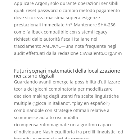
Applicare Argon₂ solo durante operazioni sensibili
quali reset password o cambio metodo pagamento
dove sicurezza massima supera esigenze
prestazionali immediate.\n* Mantenere SHA‑256
come fallback compatibile con sistemi legacy
richiesti dalle autorità fiscali italiane nel
tracciamento AML/KYC—una nota frequente negli
audit effettuati dalla redazione CSVSalento.Org.\n\n
—
Futuri scenari matematicI della localizzazione
nei casinò digitalI
Guardando avanti emerge la possibilità d’utilizzare
teoria dei giochi combinatoria per modellizzare
decision making degli utenti fra scelte linguistiche
multiple (“gioca in italiano”, “play en español”)
combinandole con strategie ottimali relative a
scommesse ad alto rischio/alta
ricompensa.\nImmaginate un algoritmo capace
d’individuare Nash equilibria fra profili linguistici ed
incentivi economici così da proporre