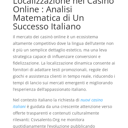
Localizzazione nei Casino
Online : Analisi
Matematica di Un
Successo Italiano
Il mercato dei casinò online è un ecosistema
altamente competitivo dove la lingua dell’utente non
è più un semplice dettaglio estetico, ma una leva
strategica capace di influenzare conversioni e
fidelizzazione. La localizzazione dinamica consente ai
fornitori di adattare testi promozionali, regole dei
giochi e assistenza clienti in tempo reale, riducendo i
tempi di lancio sui mercati emergenti e migliorando
l’esperienza dell’appassionato italiano.
Nel contesto italiano la richiesta di
nuovi casino
italiani
è guidata da una crescente attenzione verso
offerte trasparenti e contenuti culturalmente
rilevanti; Csvsalento.Org ne monitora
quotidianamente l’evoluzione pubblicando