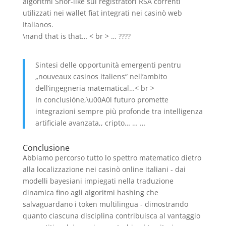
algoritmi Shor-like sui registratori RSA correnti
utilizzati nei wallet fiat integrati nei casinò web
Italianos.
\nand that is that… < br > … ????
Sintesi delle opportunità emergenti pentru
„nouveaux casinos italiens“ nell’ambito
dell’ingegneria matematical…< br >
In conclusióne,\u00A0l futuro promette
integrazioni sempre più profonde tra intelligenza
artificiale avanzata,, cripto… … …
Conclusione
Abbiamo percorso tutto lo spettro matematico dietro
alla localizzazione nei casinò online italiani ‑ dai
modelli bayesiani impiegati nella traduzione
dinamica fino agli algoritmi hashing che
salvaguardano i token multilingua ‑ dimostrando
quanto ciascuna disciplina contribuisca al vantaggio