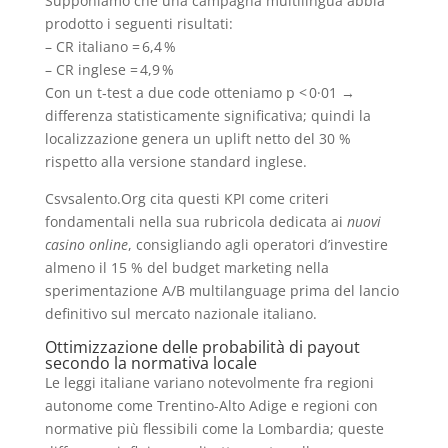
Supponiamo che una campagna multilingua abbia
prodotto i seguenti risultati:
– CR italiano = 6,4 %
– CR inglese = 4,9 %
Con un t‑test a due code otteniamo p < 0·01 →
differenza statisticamente significativa; quindi la
localizzazione genera un uplift netto del 30 %
rispetto alla versione standard inglese.
Csvsalento.Org cita questi KPI come criteri
fondamentali nella sua rubricola dedicata ai
nuovi
casino online
, consigliando agli operatori d’investire
almeno il 15 % del budget marketing nella
sperimentazione A/B multilanguage prima del lancio
definitivo sul mercato nazionale italiano.
Ottimizzazione delle probabilità di payout
secondo la normativa locale
Le leggi italiane variano notevolmente fra regioni
autonome come Trentino-Alto Adige e regioni con
normative più flessibili come la Lombardia; queste