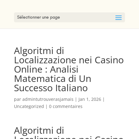
Sélectionner une page
Algoritmi di
Localizzazione nei Casino
Online : Analisi
Matematica di Un
Successo Italiano
par
admintutrouverasjamais
|
Jan 1, 2026
|
Uncategorized
|
0 commentaires
Algoritmi di