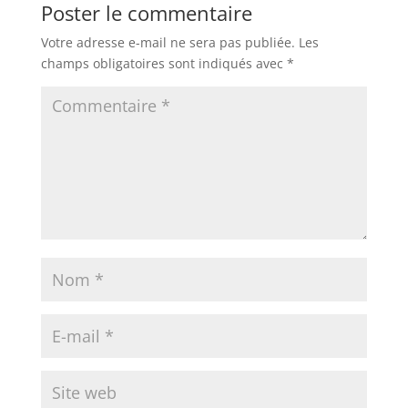
Poster le commentaire
Votre adresse e-mail ne sera pas publiée.
Les
champs obligatoires sont indiqués avec
*