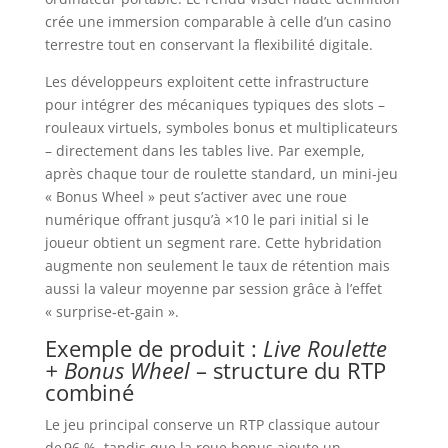
crée une immersion comparable à celle d’un casino
terrestre tout en conservant la flexibilité digitale.
Les développeurs exploitent cette infrastructure
pour intégrer des mécaniques typiques des slots –
rouleaux virtuels, symboles bonus et multiplicateurs
– directement dans les tables live. Par exemple,
après chaque tour de roulette standard, un mini‑jeu
« Bonus Wheel » peut s’activer avec une roue
numérique offrant jusqu’à ×10 le pari initial si le
joueur obtient un segment rare. Cette hybridation
augmente non seulement le taux de rétention mais
aussi la valeur moyenne par session grâce à l’effet
« surprise‑et‑gain ».
Exemple de produit :
Live Roulette
+ Bonus Wheel
– structure du RTP
combiné
Le jeu principal conserve un RTP classique autour
de 96 %, tandis que la roue bonus ajoute un