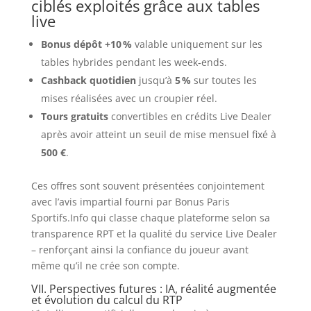
ciblés exploités grâce aux tables
live
Bonus dépôt +10 %
valable uniquement sur les
tables hybrides pendant les week‑ends.
Cashback quotidien
jusqu’à
5 %
sur toutes les
mises réalisées avec un croupier réel.
Tours gratuits
convertibles en crédits Live Dealer
après avoir atteint un seuil de mise mensuel fixé à
500 €
.
Ces offres sont souvent présentées conjointement
avec l’avis impartial fourni par Bonus Paris
Sportifs.Info qui classe chaque plateforme selon sa
transparence RP​T et la qualité du service Live Dealer
– renforçant ainsi la confiance du joueur avant
même qu’il ne crée son compte.
VII. Perspectives futures : IA, réalité augmentée
et évolution du calcul du RTP