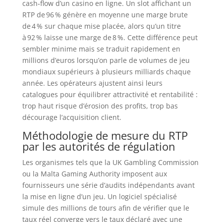
cash‑flow d’un casino en ligne. Un slot affichant un
RTP de 96 % génère en moyenne une marge brute
de 4 % sur chaque mise placée, alors qu’un titre
à 92 % laisse une marge de 8 %. Cette différence peut
sembler minime mais se traduit rapidement en
millions d’euros lorsqu’on parle de volumes de jeu
mondiaux supérieurs à plusieurs milliards chaque
année. Les opérateurs ajustent ainsi leurs
catalogues pour équilibrer attractivité et rentabilité :
trop haut risque d’érosion des profits, trop bas
décourage l’acquisition client.
Méthodologie de mesure du RTP
par les autorités de régulation
Les organismes tels que la UK Gambling Commission
ou la Malta Gaming Authority imposent aux
fournisseurs une série d’audits indépendants avant
la mise en ligne d’un jeu. Un logiciel spécialisé
simule des millions de tours afin de vérifier que le
taux réel converge vers le taux déclaré avec une