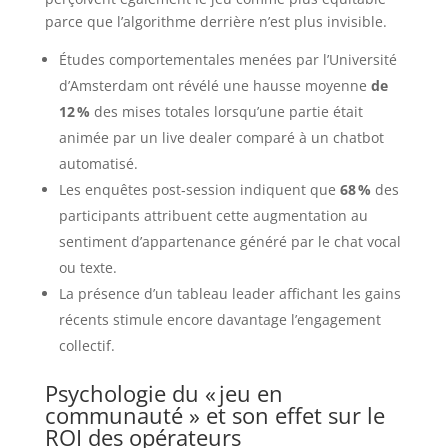
parce que l’algorithme derrière n’est plus invisible.
Études comportementales menées par l’Université
d’Amsterdam ont révélé une hausse moyenne
de
12 %
des mises totales lorsqu’une partie était
animée par un live dealer comparé à un chatbot
automatisé.
Les enquêtes post‑session indiquent que
68 %
des
participants attribuent cette augmentation au
sentiment d’appartenance généré par le chat vocal
ou texte.
La présence d’un tableau leader affichant les gains
récents stimule encore davantage l’engagement
collectif.
Psychologie du « jeu en
communauté » et son effet sur le
ROI des opérateurs