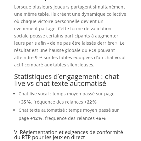
Lorsque plusieurs joueurs partagent simultanément
une même table, ils créent une dynamique collective
où chaque victoire personnelle devient un
événement partagé. Cette forme de validation
sociale pousse certains participants à augmenter
leurs paris afin « de ne pas être laissés derrière ». Le
résultat est une hausse globale du ROI pouvant
atteindre 9 % sur les tables équipées d’un chat vocal
actif comparé aux tables silencieuses.
Statistiques d’engagement : chat
live vs chat texte automatisé
Chat live vocal : temps moyen passé sur page
+35 %
, fréquence des relances
+22 %
Chat texte automatisé : temps moyen passé sur
page
+12 %
, fréquence des relances
+5 %
V. Réglementation et exigences de conformité
du RTP pour les jeux en direct