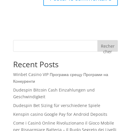
Recher
cher
Recent Posts
Winbet Casino VIP Програма срещу Програми на
Конкуренти
Dudespin Bitcoin Cash Einzahlungen und
Geschwindigkeit
Dudespin Bet Sizing für verschiedene Spiele
Kenspin casino Google Pay for Android Deposits
Come i Casinò Online Rivoluzionano il Gioco Mobile
per Risparmiare Batteria – Il Ruolo Segreto dei Livelli