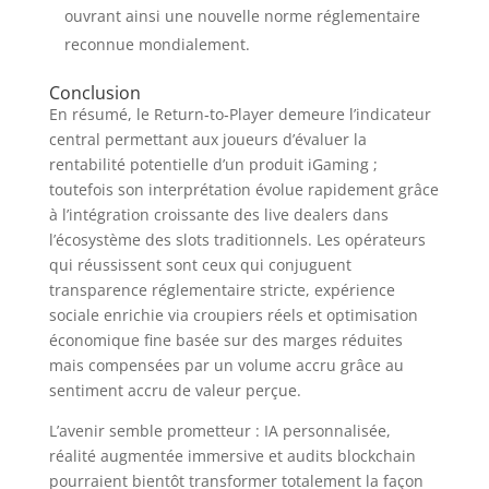
ouvrant ainsi une nouvelle norme réglementaire
reconnue mondialement.
Conclusion
En résumé, le Return‑to‑Player demeure l’indicateur
central permettant aux joueurs d’évaluer la
rentabilité potentielle d’un produit iGaming ;
toutefois son interprétation évolue rapidement grâce
à l’intégration croissante des live dealers dans
l’écosystème des slots traditionnels. Les opérateurs
qui réussissent sont ceux qui conjuguent
transparence réglementaire stricte, expérience
sociale enrichie via croupiers réels et optimisation
économique fine basée sur des marges réduites
mais compensées par un volume accru grâce au
sentiment accru de valeur perçue.
L’avenir semble prometteur : IA personnalisée,
réalité augmentée immersive et audits blockchain
pourraient bientôt transformer totalement la façon