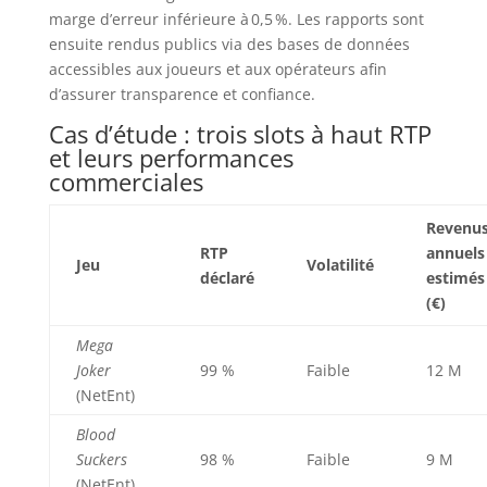
marge d’erreur inférieure à 0,5 %. Les rapports sont
ensuite rendus publics via des bases de données
accessibles aux joueurs et aux opérateurs afin
d’assurer transparence et confiance.
Cas d’étude : trois slots à haut RTP
et leurs performances
commerciales
Revenu
RTP
annuels
Jeu
Volatilité
déclaré
estimés
(€)
Mega
Joker
99 %
Faible
12 M
(NetEnt)
Blood
Suckers
98 %
Faible
9 M
(NetEnt)