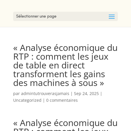
Sélectionner une page
« Analyse économique du
RTP : comment les jeux
de table en direct
transforment les gains
des machines à sous »
par
admintutrouverasjamais
|
Sep 24, 2025
|
Uncategorized
|
0 commentaires
« Analyse économique du