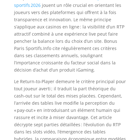
sportifs 2026
jouent un rôle crucial en orientant les
joueurs vers des plateformes qui offrent à la fois
transparence et innovation. Le même principe
s’applique aux casinos en ligne : la visibilité d’un RTP
attractif combiné à une expérience live peut faire
pencher la balance lors du choix d’un site. Bonus
Paris Sportifs.Info cite régulièrement ces critères
dans ses classements annuels, soulignant
l’importance croissante du facteur social dans la
décision d’achat d’un produit iGaming.
Le Return‑to‑Player demeure le critère principal pour
tout joueur averti ; il traduit la part théorique du
cash‑out sur le total des mises placées. Cependant,
l’arrivée des tables live modifie la perception du
« pay‑out » en introduisant un élément humain qui
rassure et incite à miser davantage. Cet article
décrypte sept parties détaillées : l’évolution du RTP
dans les slots vidéo, l’émergence des tables
hybrides, la comparaison économique entre modèles