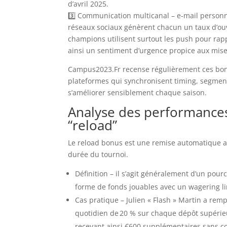
d’avril 2025.
3️⃣ Communication multicanal – e‑mail personna
réseaux sociaux génèrent chacun un taux d’ouver
champions utilisent surtout les push pour rapp
ainsi un sentiment d’urgence propice aux mise
Campus2023.Fr recense régulièrement ces bon
plateformes qui synchronisent timing, segment
s’améliorer sensiblement chaque saison.
Analyse des performance
“reload”
Le reload bonus est une remise automatique a
durée du tournoi.
Définition – il s’agit généralement d’un pou
forme de fonds jouables avec un wagering lim
Cas pratique – Julien « Flash » Martin a rem
quotidien de 20 % sur chaque dépôt supérieu
recevant ainsi €600 supplémentaires sans co