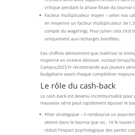
critique pendant la phase finale du tournoi où
Facteur multiplicateur moyen – selon nos ca
en moyenne un facteur multiplicateur de 1,35
compte du wagering). Pour Julien cela s’est 
uniquement aux recharges bonifiées.
Ces chiffres démontrent que maîtriser le timi
moyenne en victoire décisive, surtout lorsqu’
Campus2023.Fr recommande aux joueurs sérieux
budgétaire avant chaque compétition majeure
Le rôle du cash‑back
Le cash‑back est devenu incontournable pour gé
mauvaise série peut rapidement épuiser le ban
Pilier stratégique – il rembourse un pource
atteint dans le tournoi (par ex., 10 % toute
réduit l’impact psychologique des pertes con