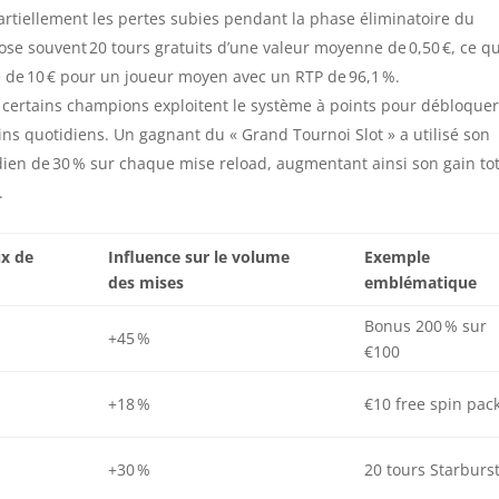
rtiellement les pertes subies pendant la phase éliminatoire du
pose souvent 20 tours gratuits d’une valeur moyenne de 0,50 €, ce qu
 de 10 € pour un joueur moyen avec un RTP de 96,1 %.
certains champions exploitent le système à points pour débloque
ains quotidiens. Un gagnant du « Grand Tournoi Slot » a utilisé son
dien de 30 % sur chaque mise reload, augmentant ainsi son gain tot
.
ux de
Influence sur le volume
Exemple
des mises
emblématique
Bonus 200 % sur
+45 %
€100
+18 %
€10 free spin pac
+30 %
20 tours Starburs