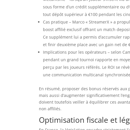
sous forme d’un crédit supplémentaire ou d
tout dépôt supérieur à €100 pendant les cin
Cas pratique – Marco « StreamerX » a propul
boost affilié exclusif offrant un match dep
Ce supplément lui a permis d’accumuler rap
et finir deuxième place avec un gain net de 
Implications pour les opérateurs – selon Ca
pendant un grand tournoi rapporte en moyen
perçu par les joueurs référés. Le ROI se révè
une communication multicanal synchronisée (
En résumé, proposer des bonus réservés aux p
mais aussi d’augmenter significativement l’en
doivent toutefois veiller à équilibrer ces avant
non affiliés.
Optimisation fiscale et lé
En France, la législation encadre strictement l’