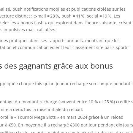
lisé, push notifications mobiles et publications ciblées sur les
ture distinct : e‑mail = 28 %, push = 41 %, social = 19 %. Les
eler les « bonus flash » qui expirent dans l’heure suivante, créant
s impulsives mais calculées.
nes pratiques dans ses rapports annuels, montrant que les
ation et communication voient leur classement site paris sportif
s des gagnants grâce aux bonus
ppliquée chaque fois qu’un joueur recharge son compte pendant 
rcentage du montant rechargé (souvent entre 10 % et 25 %) crédité 
ité à deux fois la mise initiale du reload.
porté le « Tournoi Mega Slots » en mars 2024 grâce à un reload
r à €50. En moyenne il a rechargé €300 par jour pendant dix jours
ndition stricte, ce qui a maintenu son bankroll au-dessus du seuil