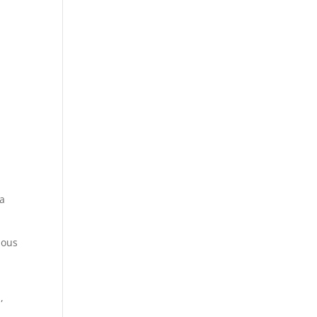
la
sous
,