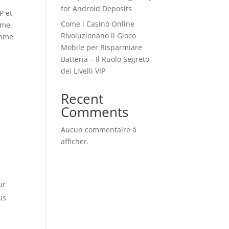
for Android Deposits
P et
Come i Casinò Online
rme
Rivoluzionano il Gioco
omme
Mobile per Risparmiare
Batteria – Il Ruolo Segreto
dei Livelli VIP
Recent
Comments
Aucun commentaire à
afficher.
ur
us