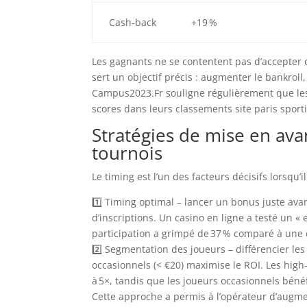
Cash‑back
+19 %
Les gagnants ne se contentent pas d’accepter c
sert un objectif précis : augmenter le bankroll,
Campus2023.Fr souligne régulièrement que les 
scores dans leurs classements site paris sporti
Stratégies de mise en av
tournois
Le timing est l’un des facteurs décisifs lorsqu’il
1️⃣ Timing optimal – lancer un bonus juste avan
d’inscriptions. Un casino en ligne a testé un « 
participation a grimpé de 37 % comparé à une 
2️⃣ Segmentation des joueurs – différencier les
occasionnels (< €20) maximise le ROI. Les high
à 5×, tandis que les joueurs occasionnels béné
Cette approche a permis à l’opérateur d’augme