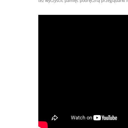
też wyczyścić pamięć podręczną przeglądarki 