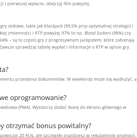
i i pierwszej wpłacie, obejrzyj film powyżej.
gry stołowe, takie jak blackjack (99,5% przy optymalnej strategii) i
kiej zmienności i RTP powyżej 97% to np.
Blood Suckers
(98%) czy
 94% – są to często gry z progresywnym jackpotem, które zabierają
Zawsze sprawdzaj tabelę wypłat i informacje o RTP w opisie gry.
ta?
momentu przesłania dokumentów. W weekendy może się wydłużyć, a
owe oprogramowanie?
ja webowa (PWA). Wystarczy dodać ikonę do ekranu głównego w
aby otrzymać bonus powitalny?
azwyczaj 20 PLN, ale szczegóły znajdziesz w regulaminie promocji.