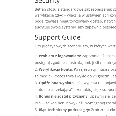
Security
Betfan stosuje standardowe zabezpieczenia: s
weryfikację (2FA) – włącz ją w ustawieniach ko
podejrzewasz nieautoryzowany dostęp, natychm
audytuje swoje systemy, aby zapewnić bezpie
Support Guide
Oto pięć typowych scenariuszy, w których war
Problem z logowaniem:
Zapomniałeś hasła? 
postępuj zgodnie z instrukcjami. Jeśli nie otr
Weryfikacja konta:
Po rejestracji musisz p
za media). Proces trwa zwykle do 24 godzin. Jeś
Opóźniona wypłata:
Jeśli wypłata nie pojawi
status to „oczekująca”, skontaktuj się z suppor
Bonus nie został przyznany:
Upewnij się, ż
PLN) i że kod bonusowy (jeśli wymagany) zost
Błąd techniczny podczas gry:
Zrób zrzut ekr