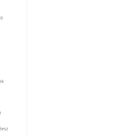
li
ek
0
ożesz