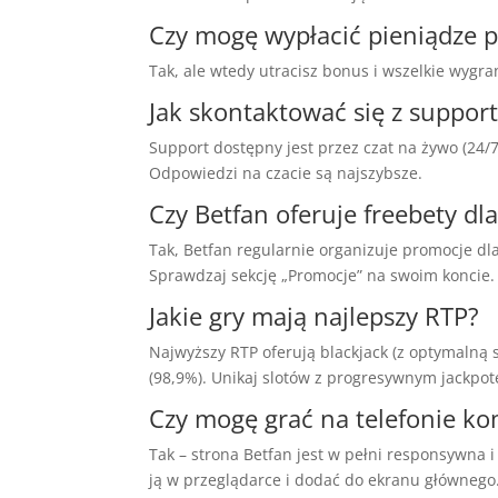
Czy mogę wypłacić pieniądze 
Tak, ale wtedy utracisz bonus i wszelkie wyg
Jak skontaktować się z suppor
Support dostępny jest przez czat na żywo (24/
Odpowiedzi na czacie są najszybsze.
Czy Betfan oferuje freebety dla
Tak, Betfan regularnie organizuje promocje dl
Sprawdzaj sekcję „Promocje” na swoim koncie.
Jakie gry mają najlepszy RTP?
Najwyższy RTP oferują blackjack (z optymalną st
(98,9%). Unikaj slotów z progresywnym jackpot
Czy mogę grać na telefonie 
Tak – strona Betfan jest w pełni responsywna
ją w przeglądarce i dodać do ekranu głównego