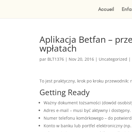
Accueil
Enfa
Aplikacja Betfan – prz
wpłatach
par
BLT1376
|
Nov 20, 2016
|
Uncategorized
To jest praktyczny, krok po kroku przewodnik: r
Getting Ready
Ważny dokument tożsamości (dowód osobisty 
Adres e-mail – musi być aktywny i dostępny.
Numer telefonu komórkowego – do potwier
Konto w banku lub portfel elektroniczny (np. S