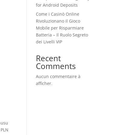
for Android Deposits
Come i Casinò Online
Rivoluzionano il Gioco
Mobile per Risparmiare
Batteria – Il Ruolo Segreto
dei Livelli VIP
Recent
Comments
Aucun commentaire à
afficher.
nusu
0 PLN