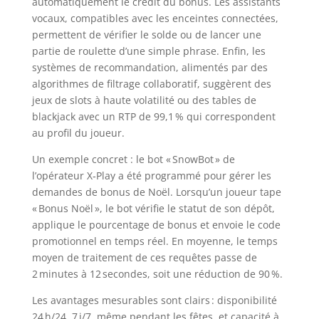
automatiquement le crédit du bonus. Les assistants
vocaux, compatibles avec les enceintes connectées,
permettent de vérifier le solde ou de lancer une
partie de roulette d’une simple phrase. Enfin, les
systèmes de recommandation, alimentés par des
algorithmes de filtrage collaboratif, suggèrent des
jeux de slots à haute volatilité ou des tables de
blackjack avec un RTP de 99,1 % qui correspondent
au profil du joueur.
Un exemple concret : le bot « SnowBot » de
l’opérateur X‑Play a été programmé pour gérer les
demandes de bonus de Noël. Lorsqu’un joueur tape
« Bonus Noël », le bot vérifie le statut de son dépôt,
applique le pourcentage de bonus et envoie le code
promotionnel en temps réel. En moyenne, le temps
moyen de traitement de ces requêtes passe de
2 minutes à 12 secondes, soit une réduction de 90 %.
Les avantages mesurables sont clairs : disponibilité
24 h/24, 7 j/7, même pendant les fêtes, et capacité à