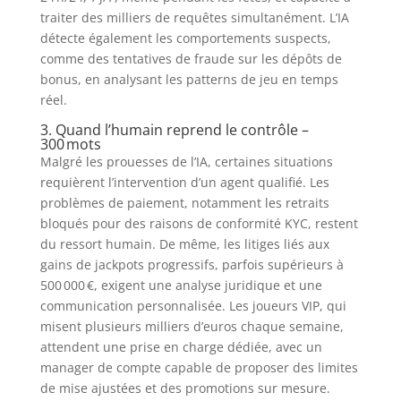
traiter des milliers de requêtes simultanément. L’IA
détecte également les comportements suspects,
comme des tentatives de fraude sur les dépôts de
bonus, en analysant les patterns de jeu en temps
réel.
3. Quand l’humain reprend le contrôle –
300 mots
Malgré les prouesses de l’IA, certaines situations
requièrent l’intervention d’un agent qualifié. Les
problèmes de paiement, notamment les retraits
bloqués pour des raisons de conformité KYC, restent
du ressort humain. De même, les litiges liés aux
gains de jackpots progressifs, parfois supérieurs à
500 000 €, exigent une analyse juridique et une
communication personnalisée. Les joueurs VIP, qui
misent plusieurs milliers d’euros chaque semaine,
attendent une prise en charge dédiée, avec un
manager de compte capable de proposer des limites
de mise ajustées et des promotions sur mesure.