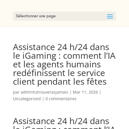
Sélectionner une page
Assistance 24 h/24 dans
le iGaming : comment l’IA
et les agents humains
redéfinissent le service
client pendant les fêtes
par
admintutrouverasjamais
|
Mar 11, 2026
|
Uncategorized
|
0 commentaires
Assistance 24 h/24 dans