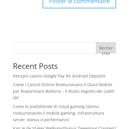
Recher
cher
Recent Posts
Kenspin casino Google Pay for Android Deposits
Come i Casinò Online Rivoluzionano il Gioco Mobile
per Risparmiare Batteria – Il Ruolo Segreto dei Livelli
VIP
Come le piattaforme di cloud gaming stanno
rivoluzionando il mobile gaming: infrastruttura
server, bonus e performance
Kan Je de Stakes Welkomstbonus Tweemaal Claimen?