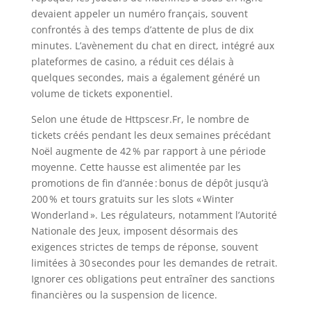
devaient appeler un numéro français, souvent
confrontés à des temps d’attente de plus de dix
minutes. L’avènement du chat en direct, intégré aux
plateformes de casino, a réduit ces délais à
quelques secondes, mais a également généré un
volume de tickets exponentiel.
Selon une étude de Httpscesr.Fr, le nombre de
tickets créés pendant les deux semaines précédant
Noël augmente de 42 % par rapport à une période
moyenne. Cette hausse est alimentée par les
promotions de fin d’année : bonus de dépôt jusqu’à
200 % et tours gratuits sur les slots « Winter
Wonderland ». Les régulateurs, notamment l’Autorité
Nationale des Jeux, imposent désormais des
exigences strictes de temps de réponse, souvent
limitées à 30 secondes pour les demandes de retrait.
Ignorer ces obligations peut entraîner des sanctions
financières ou la suspension de licence.