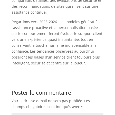
comparatifs détaillés, des évaluations de sécurité et
des recommandations de sites qui misent sur une
assistance continue.
Regardons vers 2025‑2026 : les modèles génératifs,
l’assistance proactive et la personnalisation basée
sur le comportement feront évoluer le support client
vers une expérience quasi‑instantanée, tout en
conservant la touche humaine indispensable à la
confiance. Les tendances observées aujourd’hui
poseront les bases d’un service client toujours plus
intelligent, sécurisé et centré sur le joueur.
Poster le commentaire
Votre adresse e-mail ne sera pas publiée.
Les
champs obligatoires sont indiqués avec
*