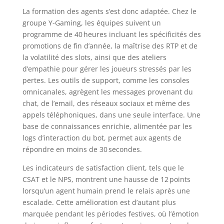
La formation des agents s’est donc adaptée. Chez le
groupe Y‑Gaming, les équipes suivent un
programme de 40 heures incluant les spécificités des
promotions de fin d’année, la maîtrise des RTP et de
la volatilité des slots, ainsi que des ateliers
d’empathie pour gérer les joueurs stressés par les
pertes. Les outils de support, comme les consoles
omnicanales, agrègent les messages provenant du
chat, de l’email, des réseaux sociaux et même des
appels téléphoniques, dans une seule interface. Une
base de connaissances enrichie, alimentée par les
logs d’interaction du bot, permet aux agents de
répondre en moins de 30 secondes.
Les indicateurs de satisfaction client, tels que le
CSAT et le NPS, montrent une hausse de 12 points
lorsqu’un agent humain prend le relais après une
escalade. Cette amélioration est d’autant plus
marquée pendant les périodes festives, où l’émotion