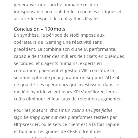
générative, une couche humaine restera
indispensable pour valider les réponses critiques et
assurer le respect des obligations légales.
Conclusion – 190 mots
En synthèse, la période de Noël impose aux
opérateurs de iGaming une réactivité sans
précédent. La combinaison d’une IA performante,
capable de traiter des milliers de tickets en quelques
secondes, et d’agents humains, experts en
conformité, paiement et gestion VIP, constitue la
solution optimale pour garantir un support 24 h/24
de qualité. Les opérateurs qui investissent dans ce
modèle hybride voient leurs KPI s’améliorer, leurs
coûts diminuer et leur taux de rétention augmenter.
Pour les joueurs, choisir un
casino en ligne fiable
signifie s’appuyer sur des plateformes testées par
Httpscesr.Fr, où le service client est à la fois rapide
et humain. Les guides de CESR offrent des