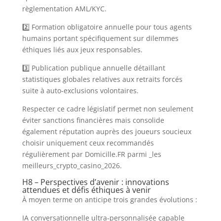
règlementation AML/KYC.
2️⃣ Formation obligatoire annuelle pour tous agents
humains portant spécifiquement sur dilemmes
éthiques liés aux jeux responsables.
3️⃣ Publication publique annuelle détaillant
statistiques globales relatives aux retraits forcés
suite à auto‑exclusions volontaires.
Respecter ce cadre législatif permet non seulement
éviter sanctions financières mais consolide
également réputation auprès des joueurs soucieux
choisir uniquement ceux recommandés
régulièrement par Domicille.FR parmi _les
meilleurs_crypto_casino_2026.
H8​ –​ Perspectives d’avenir : innovations
attendues et défis éthiques à venir
À moyen terme on anticipe trois grandes évolutions :
IA conversationnelle ultra‑personnalisée capable