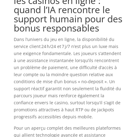
les casinos en ligne :
quand l’IA rencontre le
support humain pour des
bonus responsables
Dans l’univers du jeu en ligne, la disponibilité du
service client 24 h/24 et 7 j/7 n’est plus un luxe mais
une exigence fondamentale. Les joueurs s’attendent
à une assistance instantanée lorsqu’ils rencontrent
un problème de paiement, une difficulté d’accès à
leur compte ou la moindre question relative aux
conditions de mise d’un bonus « no‑deposit ». Un
support réactif garantit non seulement la fluidité du
parcours joueur mais renforce également la
confiance envers le casino, surtout lorsqu’il s’agit de
promotions attractives à haut RTP ou de jackpots
progressifs accessibles depuis mobile.
Pour un aperçu complet des meilleures plateformes
qui allient technologie avancée et assistance