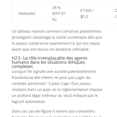
28 %
€7 000 /
O
StellarBet
(RTP 97
₿1,2
c
%)
Ce tableau montre comment certaines plateformes
privilégient davantage la clarté numérique afin que
le joueur comprenne exactement ce qui est requis
avant que son bonus ne devienne utilisable.
H2 3 – Le rôle irremplaçable des agents
humains dans les situations éthiques
complexes
Lorsque l’IA signale une activité potentiellement
frauduleuse elle-même ne peut pas juger du
contexte personnel : il peut s’agir d’un joueur
résidant dans un pays où la réglementation impose
un plafond légal inférieur au seuil indiqué par le
logiciel automatisé.
Dans ces cas‑de‑figure il revient aux conseillers