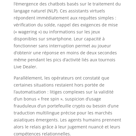
l’émergence des chatbots basés sur le traitement du
langage naturel (NLP). Ces assistants virtuels
répondent immédiatement aux requêtes simples :
vérification du solde, rappel des exigences de mise
(« wagering ») ou informations sur les jeux
disponibles sur smartphone. Leur capacité à
fonctionner sans interruption permet au joueur
d’obtenir une réponse en moins de deux secondes
même pendant les pics d’activité liés aux tournois
Live Dealer.
Parallèlement, les opérateurs ont constaté que
certaines situations restaient hors portée de
l’automatisation : litiges complexes sur la validité
d’un bonus « free spin », suspicion d’usage
frauduleux d’un portefeuille crypto ou besoin d’une
traduction multilingue précise pour les marchés
asiatiques émergents. Les agents humains prennent
alors le relais grâce à leur jugement nuancé et leurs
compétences relationnelles.