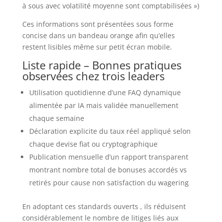
à sous avec volatilité moyenne sont comptabilisées »)
Ces informations sont présentées sous forme
concise dans un bandeau orange afin qu’elles
restent lisibles même sur petit écran mobile.
Liste rapide – Bonnes pratiques
observées chez trois leaders
Utilisation quotidienne d’une FAQ dynamique
alimentée par IA mais validée manuellement
chaque semaine
Déclaration explicite du taux réel appliqué selon
chaque devise fiat ou cryptographique
Publication mensuelle d’un rapport transparent
montrant nombre total de bonuses accordés vs
retirés pour cause non satisfaction du wagering
En adoptant ces standards ouverts , ils réduisent
considérablement le nombre de litiges liés aux