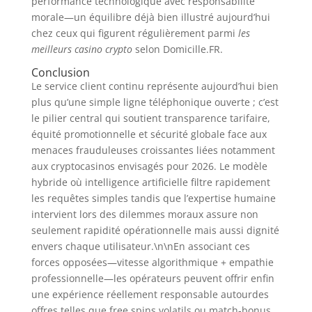
performance technologique avec responsabilité
morale—un équilibre déjà bien illustré aujourd’hui
chez ceux qui figurent régulièrement parmi
les
meilleurs casino crypto
selon Domicille.FR.
Conclusion
Le service client continu représente aujourd’hui bien
plus qu’une simple ligne téléphonique ouverte ; c’est
le pilier central qui soutient transparence tarifaire,
équité promotionnelle et sécurité globale face aux
menaces frauduleuses croissantes liées notamment
aux cryptocasinos envisagés pour 2026. Le modèle
hybride où intelligence artificielle filtre rapidement
les requêtes simples tandis que l’expertise humaine
intervient lors des dilemmes moraux assure non
seulement rapidité opérationnelle mais aussi dignité
envers chaque utilisateur.\n\nEn associant ces
forces opposées—vitesse algorithmique + empathie
professionnelle—les opérateurs peuvent offrir enfin
une expérience réellement responsable autourdes
offres telles que free spins volatils ou match‑bonus