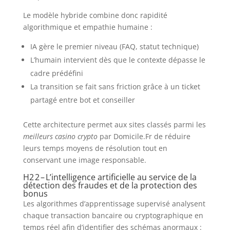
Le modèle hybride combine donc rapidité
algorithmique et empathie humaine :
IA gère le premier niveau (FAQ, statut technique)
L’humain intervient dès que le contexte dépasse le
cadre prédéfini
La transition se fait sans friction grâce à un ticket
partagé entre bot et conseiller
Cette architecture permet aux sites classés parmi les
meilleurs casino crypto
par Domicile.Fr de réduire
leurs temps moyens de résolution tout en
conservant une image responsable.
H2 2 – L’intelligence artificielle au service de la
détection des fraudes et de la protection des
bonus
Les algorithmes d’apprentissage supervisé analysent
chaque transaction bancaire ou cryptographique en
temps réel afin d’identifier des schémas anormaux :