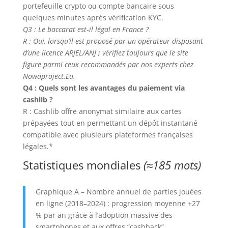
portefeuille crypto ou compte bancaire sous
quelques minutes après vérification KYC.
Q3 : Le baccarat est‑il légal en France ?
R : Oui, lorsqu’il est proposé par un opérateur disposant
d’une licence ARJEL/ANJ ; vérifiez toujours que le site
figure parmi ceux recommandés par nos experts chez
Nowaproject.Eu.
Q4 : Quels sont les avantages du paiement via
cashlib ?
R : Cashlib offre anonymat similaire aux cartes
prépayées tout en permettant un dépôt instantané
compatible avec plusieurs plateformes françaises
légales.*
Statistiques mondiales
(≈185 mots)
Graphique A – Nombre annuel de parties jouées
en ligne (2018–2024) : progression moyenne +27
% par an grâce à l’adoption massive des
smartphones et aux offres “cashback”.