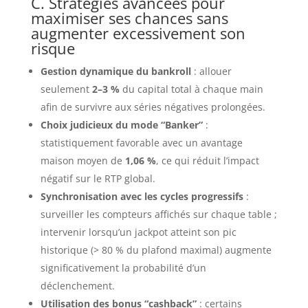
C. Stratégies avancées pour
maximiser ses chances sans
augmenter excessivement son
risque
Gestion dynamique du bankroll
: allouer
seulement
2–3 %
du capital total à chaque main
afin de survivre aux séries négatives prolongées.
Choix judicieux du mode “Banker”
:
statistiquement favorable avec un avantage
maison moyen de
1,06 %
, ce qui réduit l’impact
négatif sur le RTP global.
Synchronisation avec les cycles progressifs
:
surveiller les compteurs affichés sur chaque table ;
intervenir lorsqu’un jackpot atteint son pic
historique (> 80 % du plafond maximal) augmente
significativement la probabilité d’un
déclenchement.
Utilisation des bonus “cashback”
: certains