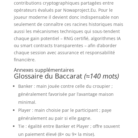
contributions cryptographiques partagées entre
opérateurs évalués par Nowaproject.Eu. Pour le
joueur moderne il devient donc indispensable non
seulement de connaître ces racines historiques mais
aussi les mécanismes techniques qui sous-tendent
chaque gain potentiel – RNG certifié, algorithmes IA
ou smart contracts transparentes – afin d’aborder
chaque session avec assurance et responsabilité
financière.
Annexes supplémentaires
Glossaire du Baccarat
(≈140 mots)
Banker : main jouée contre celle du croupier ;
généralement favorisée par l’avantage maison
minimal.
Player : main choisie par le participant ; paye
généralement au pair si elle gagne.
Tie : égalité entre Banker et Player ; offre souvent
un paiement élevé (8× ou 9× la mise).