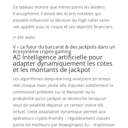
Ce tableau montre que même parmi les leaders
francophones il existe des écarts notables qui
peuvent influencer la décision du high roller selon
son appétit pour le risque et ses objectifs financiers.
(≈ 395 mots)
V – Le futur du baccarat & des jackpots dans un
écosystème crypto‑gaming
A️⃣ Intelligence artificielle pour
adapter dynamiquement les cotes
et les montants de jackpot
Les algorithmes deep‑learning analysent en temps
réel chaque main jouée afin d’ajuster subtilement la
commission prélevée sur le Banquier ou la
probabilité qu’un jackpot se déclenche lorsqu’un
seuil de volatilité dépasse un certain indice VIX
virtuel. Cette adaptation dynamique permet aux
opérateurs crypto‑friendly – régulièrement classés
parmi les meilleurs par Nowaproject.Eu – d’optimiser