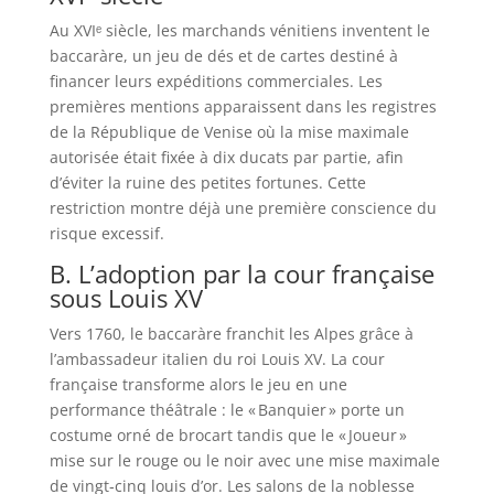
Au XVIᵉ siècle, les marchands vénitiens inventent le
baccaràre, un jeu de dés et de cartes destiné à
financer leurs expéditions commerciales. Les
premières mentions apparaissent dans les registres
de la République de Venise où la mise maximale
autorisée était fixée à dix ducats par partie, afin
d’éviter la ruine des petites fortunes. Cette
restriction montre déjà une première conscience du
risque excessif.
B. L’adoption par la cour française
sous Louis XV
Vers 1760, le baccaràre franchit les Alpes grâce à
l’ambassadeur italien du roi Louis XV. La cour
française transforme alors le jeu en une
performance théâtrale : le « Banquier » porte un
costume orné de brocart tandis que le « Joueur »
mise sur le rouge ou le noir avec une mise maximale
de vingt‑cinq louis d’or. Les salons de la noblesse