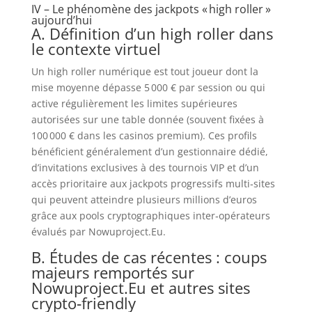
IV – Le phénomène des jackpots « high roller »
aujourd’hui
A. Définition d’un high roller dans
le contexte virtuel
Un high roller numérique est tout joueur dont la
mise moyenne dépasse 5 000 € par session ou qui
active régulièrement les limites supérieures
autorisées sur une table donnée (souvent fixées à
100 000 € dans les casinos premium). Ces profils
bénéficient généralement d’un gestionnaire dédié,
d’invitations exclusives à des tournois VIP et d’un
accès prioritaire aux jackpots progressifs multi‑sites
qui peuvent atteindre plusieurs millions d’euros
grâce aux pools cryptographiques inter‑opérateurs
évalués par Nowuproject.Eu.
B. Études de cas récentes : coups
majeurs remportés sur
Nowuproject.Eu et autres sites
crypto‑friendly