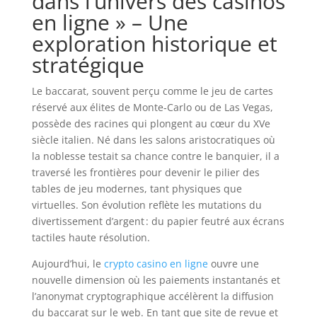
dans l’univers des casinos
en ligne » – Une
exploration historique et
stratégique
Le baccarat, souvent perçu comme le jeu de cartes
réservé aux élites de Monte‑Carlo ou de Las Vegas,
possède des racines qui plongent au cœur du XVe
siècle italien. Né dans les salons aristocratiques où
la noblesse testait sa chance contre le banquier, il a
traversé les frontières pour devenir le pilier des
tables de jeu modernes, tant physiques que
virtuelles. Son évolution reflète les mutations du
divertissement d’argent : du papier feutré aux écrans
tactiles haute résolution.
Aujourd’hui, le
crypto casino en ligne
ouvre une
nouvelle dimension où les paiements instantanés et
l’anonymat cryptographique accélèrent la diffusion
du baccarat sur le web. En tant que site de revue et