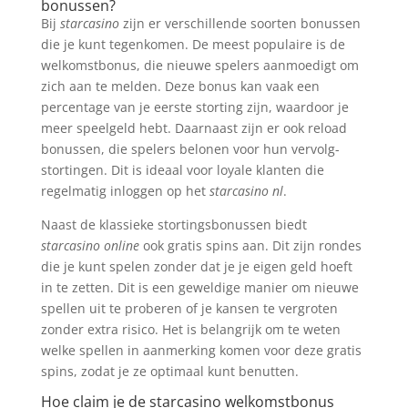
bonussen?
Bij
starcasino
zijn er verschillende soorten bonussen
die je kunt tegenkomen. De meest populaire is de
welkomstbonus, die nieuwe spelers aanmoedigt om
zich aan te melden. Deze bonus kan vaak een
percentage van je eerste storting zijn, waardoor je
meer speelgeld hebt. Daarnaast zijn er ook reload
bonussen, die spelers belonen voor hun vervolg-
stortingen. Dit is ideaal voor loyale klanten die
regelmatig inloggen op het
starcasino nl
.
Naast de klassieke stortingsbonussen biedt
starcasino online
ook gratis spins aan. Dit zijn rondes
die je kunt spelen zonder dat je je eigen geld hoeft
in te zetten. Dit is een geweldige manier om nieuwe
spellen uit te proberen of je kansen te vergroten
zonder extra risico. Het is belangrijk om te weten
welke spellen in aanmerking komen voor deze gratis
spins, zodat je ze optimaal kunt benutten.
Hoe claim je de starcasino welkomstbonus