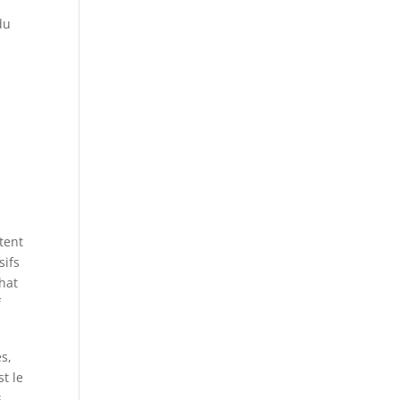
du
s
tent
sifs
chat
f
s,
st le
.