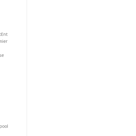
tEnt
mier
se
pool