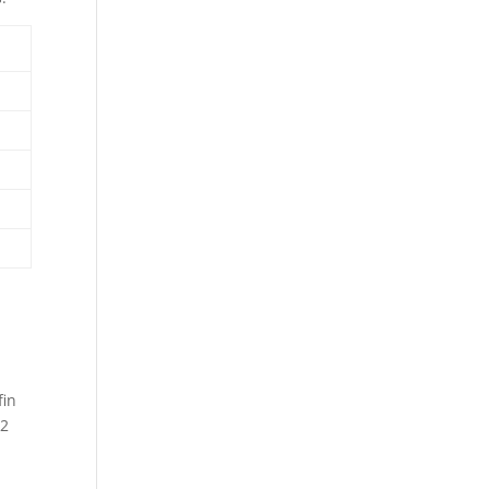
fin
B2