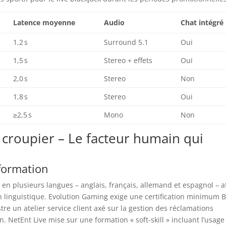
Latence moyenne
Audio
Chat intégré
1,2 s
Surround 5.1
Oui
1,5 s
Stereo + effets
Oui
2,0 s
Stereo
Non
1,8 s
Stereo
Oui
≥2,5 s
Mono
Non
le croupier – Le facteur humain qui
formation
en plusieurs langues – anglais, français, allemand et espagnol – a
ion linguistique. Evolution Gaming exige une certification minimum 
e un atelier service client axé sur la gestion des réclamations
 NetEnt Live mise sur une formation « soft‑skill » incluant l’usage