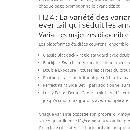
chaque page promotionnelle avant dépôt.
H2 4 : La variété des vari
éventail qui séduit les a
Variantes majeures disponible
Les plateformes étudiées couvrent l’ensemble 
Classic Blackjack – règle standard avec doub
Blackjack Switch – deux mains simultanées av
Double Exposure – toutes les cartes du croup
Pontoon – version britannique où le « five‑ca
Perfect Pairs Side‑Bet – pari additionnel sur
Lucky Easter Bonus Game – mini‑jeu déclenché
jusqu’à cinq tours gratuits avec multiplicateu
Chaque variante possède son propre RTP moyen
%), ce qui influence légèrement la volatilité pe
l’interface utilisateur est primordiale lorsque