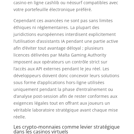
casino en ligne cashlib ou néosurf compatibles avec
votre portefeuille électronique préféré.
Cependant ces avancées ne sont pas sans limites
éthiques ni réglementaires. La plupart des
juridictions européennes interdisent explicitement
l’utilisation d’assistants IA pendant une partie active
afin d’éviter tout avantage déloyal ; plusieurs
licences délivrées par Malta Gaming Authority
imposent aux opérateurs un contrôle strict sur
l’accès aux API externes pendant le jeu réel. Les
développeurs doivent donc concevoir leurs solutions
sous forme d’applications hors‑ligne utilisées
uniquement pendant la phase d’entraînement ou
d’analyse post‑session afin de rester conformes aux
exigences légales tout en offrant aux joueurs un
véritable laboratoire stratégique avant chaque mise
réelle.
Les crypto‑monnaies comme levier stratégique
dans les casinos virtuels