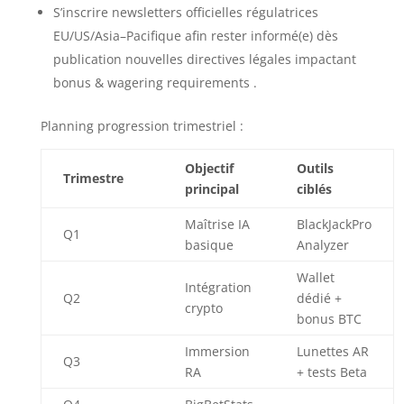
S’inscrire newsletters officielles régulatrices
EU/US/Asia–Pacifique afin rester informé(e) dès
publication nouvelles directives légales impactant
bonus & wagering requirements .
Planning progression trimestriel :
Objectif
Outils
Trimestre
principal
ciblés
Maîtrise IA
BlackJackPro
Q1
basique
Analyzer
Wallet
Intégration
Q2
dédié +
crypto
bonus BTC
Immersion
Lunettes AR
Q3
RA
+ tests Beta