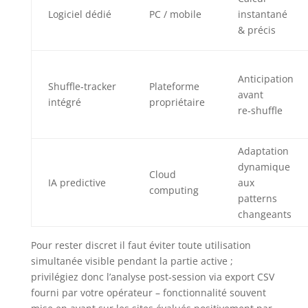
Logiciel dédié
PC / mobile
instantané
& précis
Anticipation
Shuffle‑tracker
Plateforme
avant
intégré
propriétaire
re‑shuffle
Adaptation
dynamique
Cloud
IA predictive
aux
computing
patterns
changeants
Pour rester discret il faut éviter toute utilisation
simultanée visible pendant la partie active ;
privilégiez donc l’analyse post‑session via export CSV
fourni par votre opérateur – fonctionnalité souvent