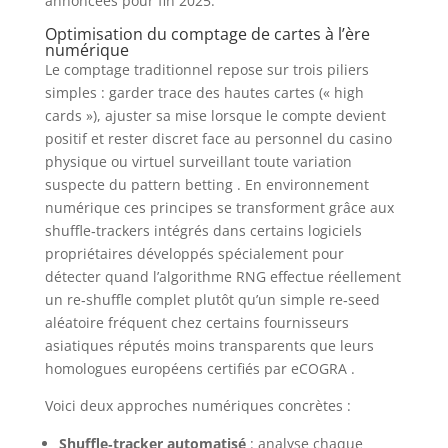
annoncées pour fin 2025.
Optimisation du comptage de cartes à l’ère
numérique
Le comptage traditionnel repose sur trois piliers
simples : garder trace des hautes cartes (« high
cards »), ajuster sa mise lorsque le compte devient
positif et rester discret face au personnel du casino
physique ou virtuel surveillant toute variation
suspecte du pattern betting . En environnement
numérique ces principes se transforment grâce aux
shuffle‑trackers intégrés dans certains logiciels
propriétaires développés spécialement pour
détecter quand l’algorithme RNG effectue réellement
un re‑shuffle complet plutôt qu’un simple re‑seed
aléatoire fréquent chez certains fournisseurs
asiatiques réputés moins transparents que leurs
homologues européens certifiés par eCOGRA .
Voici deux approches numériques concrètes :
Shuffle‑tracker automatisé
: analyse chaque