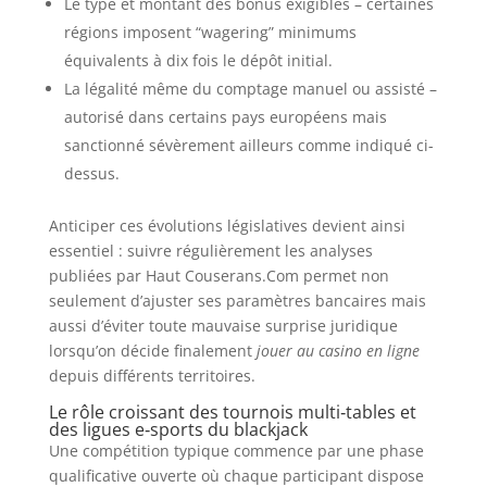
Le type et montant des bonus exigibles – certaines
régions imposent “wagering” minimums
équivalents à dix fois le dépôt initial.
La légalité même du comptage manuel ou assisté –
autorisé dans certains pays européens mais
sanctionné sévèrement ailleurs comme indiqué ci-
dessus.
Anticiper ces évolutions législatives devient ainsi
essentiel : suivre régulièrement les analyses
publiées par Haut Couserans.Com permet non
seulement d’ajuster ses paramètres bancaires mais
aussi d’éviter toute mauvaise surprise juridique
lorsqu’on décide finalement
jouer au casino en ligne
depuis différents territoires.
Le rôle croissant des tournois multi‑tables et
des ligues e‑sports du blackjack
Une compétition typique commence par une phase
qualificative ouverte où chaque participant dispose