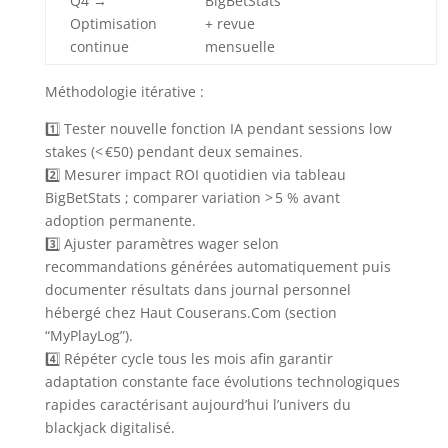
Q4 →
BigBetStats
Optimisation
+ revue
continue
mensuelle
Méthodologie itérative :
1️⃣ Tester nouvelle fonction IA pendant sessions low
stakes (< €50) pendant deux semaines.
2️⃣ Mesurer impact ROI quotidien via tableau
BigBetStats ; comparer variation > 5 % avant
adoption permanente.
3️⃣ Ajuster paramètres wager selon
recommandations générées automatiquement puis
documenter résultats dans journal personnel
hébergé chez Haut Couserans.Com (section
“MyPlayLog”).
4️⃣ Répéter cycle tous les mois afin garantir
adaptation constante face évolutions technologiques
rapides caractérisant aujourd’hui l’univers du
blackjack digitalisé.