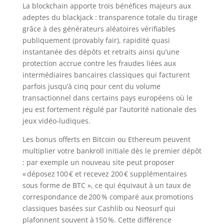
La blockchain apporte trois bénéfices majeurs aux
adeptes du blackjack : transparence totale du tirage
grâce à des générateurs aléatoires vérifiables
publiquement (provably fair), rapidité quasi
instantanée des dépôts et retraits ainsi qu’une
protection accrue contre les fraudes liées aux
intermédiaires bancaires classiques qui facturent
parfois jusqu’à cinq pour cent du volume
transactionnel dans certains pays européens où le
jeu est fortement régulé par l’autorité nationale des
jeux vidéo-ludiques.
Les bonus offerts en Bitcoin ou Ethereum peuvent
multiplier votre bankroll initiale dès le premier dépôt
: par exemple un nouveau site peut proposer
« déposez 100 € et recevez 200 € supplémentaires
sous forme de BTC », ce qui équivaut à un taux de
correspondance de 200 % comparé aux promotions
classiques basées sur Cashlib ou Neosurf qui
plafonnent souvent à 150 %. Cette différence