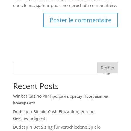
dans le navigateur pour mon prochain commentaire.
Recher
cher
Recent Posts
Winbet Casino VIP Програма срещу Програми на
Конкуренти
Dudespin Bitcoin Cash Einzahlungen und
Geschwindigkeit
Dudespin Bet Sizing für verschiedene Spiele