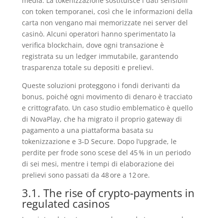
media. La tokenizzazione sostituisce i dati sensibili
con token temporanei, così che le informazioni della
carta non vengano mai memorizzate nei server del
casinò. Alcuni operatori hanno sperimentato la
verifica blockchain, dove ogni transazione è
registrata su un ledger immutabile, garantendo
trasparenza totale su depositi e prelievi.
Queste soluzioni proteggono i fondi derivanti da
bonus, poiché ogni movimento di denaro è tracciato
e crittografato. Un caso studio emblematico è quello
di NovaPlay, che ha migrato il proprio gateway di
pagamento a una piattaforma basata su
tokenizzazione e 3‑D Secure. Dopo l’upgrade, le
perdite per frode sono scese del 45 % in un periodo
di sei mesi, mentre i tempi di elaborazione dei
prelievi sono passati da 48 ore a 12 ore.
3.1. The rise of crypto‑payments in
regulated casinos