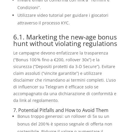
Condizioni”.
Utilizzare video tutorial per guidare i giocatori
attraverso il processo KYC.
6.1. Marketing the new‑age bonus
hunt without violating regulations
Le campagne devono enfatizzare la trasparenza
(“Bonus 100 % fino a €200, rollover 30x”) e la
sicurezza (“Depositi protetti da 3‑D Secure”). Evitare
claim assoluti (“vincite garantite”) e utilizzare
disclaimer che rimandano ai termini completi. L’uso
di influencer su Telegram è efficace solo se
accompagnato da una dichiarazione di conformità e
da link al regolamento.
7. Potential Pitfalls and How to Avoid Them
Bonus troppo generosi: un rollover di 5x su un
bonus del 200 % è spesso segnale di offerta non
sostenibile. Ridurre il valore o aumentare il