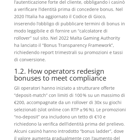
l’autenticazione forte del cliente, obbligando i casinò
a verificare l’identità prima di concedere bonus. Nel
2020 l’Italia ha aggiornato il Codice di Gioco,
inserendo l’obbligo di pubblicare termini di bonus in
modo leggibile e di fornire un “calcolatore di
rollover” sul sito. Nel 2022 Malta Gaming Authority
ha lanciato il “Bonus Transparency Framework”,
richiedendo report trimestrali su promozioni e tassi
di conversione.
1.2. How operators redesign
bonuses to meet compliance
Gli operatori hanno iniziato a strutturare offerte
“deposit‑match” con limiti di 100 % su un massimo di
€200, accompagnate da un rollover di 30x su giochi
selezionati (slot online con RTP ≥ 96 %). Le promozioni
“no‑deposit” ora includono un tetto di €10 e
richiedono la verifica dell’identità prima del prelievo.
Alcuni casinò hanno introdotto “bonus ladder”, dove
il valore aumenta gradualmente con l’aumento del