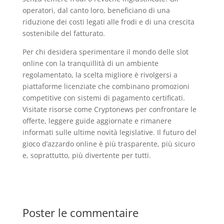
operatori, dal canto loro, beneficiano di una
riduzione dei costi legati alle frodi e di una crescita
sostenibile del fatturato.
Per chi desidera sperimentare il mondo delle slot
online con la tranquillità di un ambiente
regolamentato, la scelta migliore è rivolgersi a
piattaforme licenziate che combinano promozioni
competitive con sistemi di pagamento certificati.
Visitate risorse come Cryptonews per confrontare le
offerte, leggere guide aggiornate e rimanere
informati sulle ultime novità legislative. Il futuro del
gioco d’azzardo online è più trasparente, più sicuro
e, soprattutto, più divertente per tutti.
Poster le commentaire