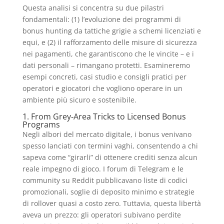
Questa analisi si concentra su due pilastri
fondamentali: (1) l’evoluzione dei programmi di
bonus hunting da tattiche grigie a schemi licenziati e
equi, e (2) il rafforzamento delle misure di sicurezza
nei pagamenti, che garantiscono che le vincite – e i
dati personali – rimangano protetti. Esamineremo
esempi concreti, casi studio e consigli pratici per
operatori e giocatori che vogliono operare in un
ambiente più sicuro e sostenibile.
1. From Grey‑Area Tricks to Licensed Bonus
Programs
Negli albori del mercato digitale, i bonus venivano
spesso lanciati con termini vaghi, consentendo a chi
sapeva come “girarli” di ottenere crediti senza alcun
reale impegno di gioco. I forum di Telegram e le
community su Reddit pubblicavano liste di codici
promozionali, soglie di deposito minimo e strategie
di rollover quasi a costo zero. Tuttavia, questa libertà
aveva un prezzo: gli operatori subivano perdite