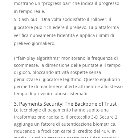
mostrano un “progress bar” che indica il progresso
in tempo reale.
Cash‑out – Una volta soddisfatto il rollover, il
giocatore può richiedere il prelievo. La piattaforma
verifica nuovamente l’identità e applica i limiti di
prelievo giornaliero.
I “fair‑play algorithms” monitorano la frequenza di
scommesse, la dimensione delle puntate e il tempo
di gioco, bloccando attività sospette senza
penalizzare il giocatore legittimo. Questo equilibrio
permette di mantenere offerte attraenti e allo stesso
tempo di prevenire abusi sistematici.
3. Payments Security: The Backbone of Trust
Le tecnologie di pagamento hanno subito una
trasformazione radicale. Il protocollo 3‑D Secure 2
aggiunge un fattore di autenticazione biometrica,
riducendo le frodi con carte di credito del 40 % in