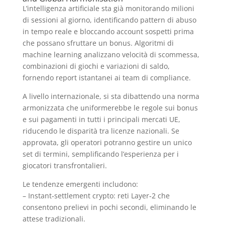
L’intelligenza artificiale sta già monitorando milioni
di sessioni al giorno, identificando pattern di abuso
in tempo reale e bloccando account sospetti prima
che possano sfruttare un bonus. Algoritmi di
machine learning analizzano velocità di scommessa,
combinazioni di giochi e variazioni di saldo,
fornendo report istantanei ai team di compliance.
A livello internazionale, si sta dibattendo una norma
armonizzata che uniformerebbe le regole sui bonus
e sui pagamenti in tutti i principali mercati UE,
riducendo le disparità tra licenze nazionali. Se
approvata, gli operatori potranno gestire un unico
set di termini, semplificando l’esperienza per i
giocatori transfrontalieri.
Le tendenze emergenti includono:
– Instant‑settlement crypto: reti Layer‑2 che
consentono prelievi in pochi secondi, eliminando le
attese tradizionali.