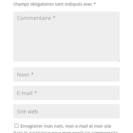
champs obligatoires sont indiqués avec
*
Enregistrer mon nom, mon e-mail et mon site
dans le navigateur pour mon prochain commentaire.