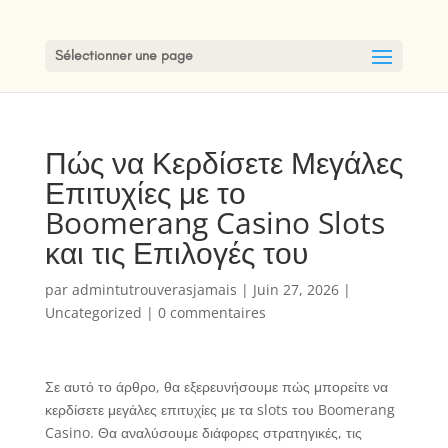
Sélectionner une page
Πώς να Κερδίσετε Μεγάλες
Επιτυχίες με το
Boomerang Casino Slots
και τις Επιλογές του
par
admintutrouverasjamais
|
Juin 27, 2026
|
Uncategorized
|
0 commentaires
Σε αυτό το άρθρο, θα εξερευνήσουμε πώς μπορείτε να
κερδίσετε μεγάλες επιτυχίες με τα slots του Boomerang
Casino. Θα αναλύσουμε διάφορες στρατηγικές, τις