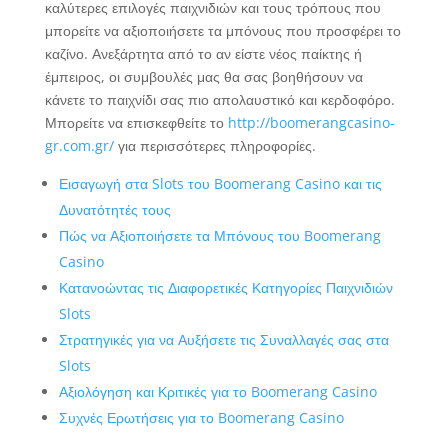
καλύτερες επιλογές παιχνιδιών και τους τρόπους που
μπορείτε να αξιοποιήσετε τα μπόνους που προσφέρει το
καζίνο. Ανεξάρτητα από το αν είστε νέος παίκτης ή
έμπειρος, οι συμβουλές μας θα σας βοηθήσουν να
κάνετε το παιχνίδι σας πιο απολαυστικό και κερδοφόρο.
Μπορείτε να επισκεφθείτε το
http://boomerangcasino-
gr.com.gr/
για περισσότερες πληροφορίες.
Εισαγωγή στα Slots του Boomerang Casino και τις
Δυνατότητές τους
Πώς να Αξιοποιήσετε τα Μπόνους του Boomerang
Casino
Κατανοώντας τις Διαφορετικές Κατηγορίες Παιχνιδιών
Slots
Στρατηγικές για να Αυξήσετε τις Συναλλαγές σας στα
Slots
Αξιολόγηση και Κριτικές για το Boomerang Casino
Συχνές Ερωτήσεις για το Boomerang Casino