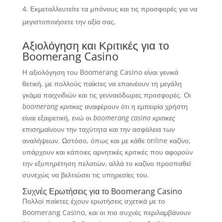
Εκμεταλλευτείτε τα μπόνους και τις προσφορές για να
μεγιστοποιήσετε την αξία σας.
Αξιολόγηση και Κριτικές για το
Boomerang Casino
Η αξιολόγηση του Boomerang Casino είναι γενικά
θετική, με πολλούς παίκτες να επαινέουν τη μεγάλη
γκάμα παιχνιδιών και τις γενναιόδωρες προσφορές. Οι
boomerang κριτικες
αναφέρουν ότι η εμπειρία χρήστη
είναι εξαιρετική, ενώ οι
boomerang casino κριτικες
επισημαίνουν την ταχύτητα και την ασφάλεια των
αναλήψεων. Ωστόσο, όπως και με κάθε online καζίνο,
υπάρχουν και κάποιες αρνητικές κριτικές που αφορούν
την εξυπηρέτηση πελατών, αλλά το καζίνο προσπαθεί
συνεχώς να βελτιώσει τις υπηρεσίες του.
Συχνές Ερωτήσεις για το Boomerang Casino
Πολλοί παίκτες έχουν ερωτήσεις σχετικά με το
Boomerang Casino, και οι πιο συχνές περιλαμβάνουν