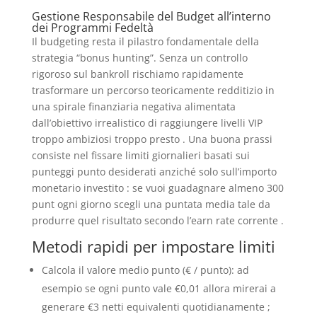
Gestione Responsabile del Budget all’interno
dei Programmi Fedeltà
Il budgeting resta il pilastro fondamentale della
strategia “bonus hunting”. Senza un controllo
rigoroso sul bankroll rischiamo rapidamente
trasformare un percorso teoricamente redditizio in
una spirale finanziaria negativa alimentata
dall’obiettivo irrealistico di raggiungere livelli VIP
troppo ambiziosi troppo presto . Una buona prassi
consiste nel fissare limiti giornalieri basati sui
punteggi punto desiderati anziché solo sull’importo
monetario investito : se vuoi guadagnare almeno ​300​​​​​
​punt​​​​​ ​ogni giorno scegli una puntata media tale da
produrre quel risultato secondo l’earn rate corrente .
Metodi rapidi per impostare limiti
Calcola il valore medio punto (€ / punto): ad
esempio se ogni punto vale €0,01 allora mirerai a
generare €3 netti equivalenti quotidianamente ;