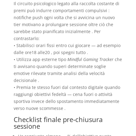
Il circuito psicologico legato alla raccolta costante di
premi può indurre comportamenti compulsivi :
notifiche push ogni volta che si avvicina un nuovo
tier motivano a prolungare sessione oltre ciò che
sarebbe stato pianificato inizialmente . Per
contrastarlo:
• Stabilisci orari fissi entro cui giocare — ad esempio
dalle ore18 alle20 , poi spegni tutto .
• Utilizza app esterne tipo
Mindful Gaming Tracker
che
ti avvisano quando superi determinate soglie
emotive rilevate tramite analisi della velocità
decisionale .
• Premia te stesso fuori dal contesto digitale quando
raggiungi obiettivi fedeltà — cena fuori o attività
sportiva invece dello spostamento immediatamente
verso nuove scommesse .
Checklist finale pre‑chiusura
sessione