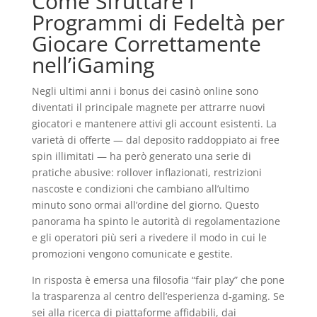
Come Sfruttare i
Programmi di Fedeltà per
Giocare Correttamente
nell’iGaming
Negli ultimi anni i bonus dei casinò online sono
diventati il principale magnete per attrarre nuovi
giocatori e mantenere attivi gli account esistenti. La
varietà di offerte — dal deposito raddoppiato ai free
spin illimitati — ha però generato una serie di
pratiche abusive: rollover inflazionati, restrizioni
nascoste e condizioni che cambiano all’ultimo
minuto sono ormai all’ordine del giorno. Questo
panorama ha spinto le autorità di regolamentazione
e gli operatori più seri a rivedere il modo in cui le
promozioni vengono comunicate e gestite.
In risposta è emersa una filosofia “fair play” che pone
la trasparenza al centro dell’esperienza d‑gaming. Se
sei alla ricerca di piattaforme affidabili, dai