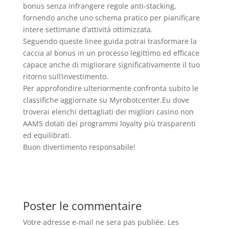
bonus senza infrangere regole anti‑stacking,
fornendo anche uno schema pratico per pianificare
intere settimane d’attività ottimizzata.
Seguendo queste linee guida potrai trasformare la
caccia al bonus in un processo legittimo ed efficace
capace anche di migliorare significativamente il tuo
ritorno sull’investimento.
Per approfondire ulteriormente confronta subito le
classifiche aggiornate su Myrobotcenter.Eu dove
troverai elenchi dettagliati dei migliori casino non
AAMS dotati dei programmi loyalty più trasparenti
ed equilibrati.
Buon divertimento responsabile!
Poster le commentaire
Votre adresse e-mail ne sera pas publiée.
Les