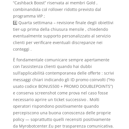
“Cashback Boost” riservata ai membri Gold ,
combinandola col rollover ridotto previsto dal
programma VIP ;
4️⃣ Quarta settimana – revisione finale degli obiettivi
tier‑up prima della chiusura mensile , chiedendo
eventualmente supporto personalizzato al servizio
clienti per verificare eventuali discrepanze nei
conteggi .
È fondamentale comunicare sempre apertamente
con l’assistenza clienti quando hai dubbi
sull’applicabilità contemporanea delle offerte : scrivi
messaggi chiari indicando gli ID promo coinvolti (“Ho
usato codice BONUS500 + PROMO DOUBLEPOINTS”)
e conserva screenshot come prova nel caso fosse
necessario aprire un ticket successivo . Molti
operatori rispondono positivamente quando
percepiscono una buona conoscenza delle proprie
policy — soprattutto quelli recensiti positivamente
da Myrobotcenter.Eu per trasparenza comunicativa.