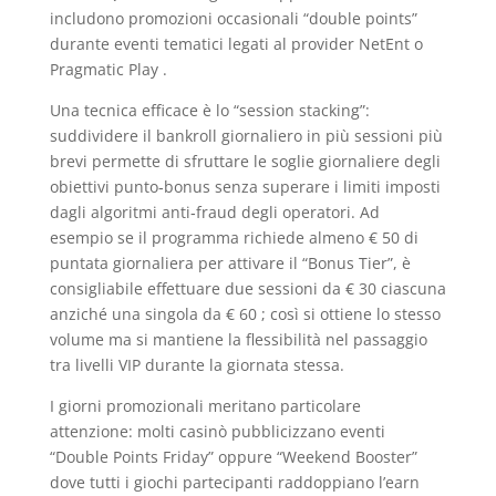
includono promozioni occasionali “double points”
durante eventi tematici legati al provider NetEnt o
Pragmatic Play .
Una tecnica efficace è lo “session stacking”:
suddividere il bankroll giornaliero in più sessioni più
brevi permette di sfruttare le soglie giornaliere degli
obiettivi punto‑bonus senza superare i limiti imposti
dagli algoritmi anti‑fraud degli operatori. Ad
esempio se il programma richiede almeno € 50 di
puntata giornaliera per attivare il “Bonus Tier”, è
consigliabile effettuare due sessioni da € 30 ciascuna
anziché una singola da € 60 ; così si ottiene lo stesso
volume ma si mantiene la flessibilità nel passaggio
tra livelli VIP durante la giornata stessa.
I giorni promozionali meritano particolare
attenzione: molti casinò pubblicizzano eventi
“Double Points Friday” oppure “Weekend Booster”
dove tutti i giochi partecipanti raddoppiano l’earn