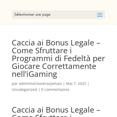
Sélectionner une page
Caccia ai Bonus Legale –
Come Sfruttare i
Programmi di Fedeltà per
Giocare Correttamente
nell’iGaming
par
admintutrouverasjamais
|
Mai 7, 2025
|
Uncategorized
|
0 commentaires
Caccia ai Bonus Legale –