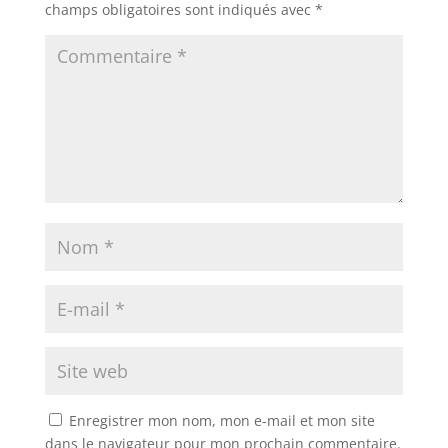
champs obligatoires sont indiqués avec
*
Enregistrer mon nom, mon e-mail et mon site
dans le navigateur pour mon prochain commentaire.