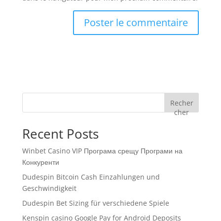
Recher
cher
Recent Posts
Winbet Casino VIP Програма срещу Програми на
Конкуренти
Dudespin Bitcoin Cash Einzahlungen und
Geschwindigkeit
Dudespin Bet Sizing für verschiedene Spiele
Kenspin casino Google Pay for Android Deposits