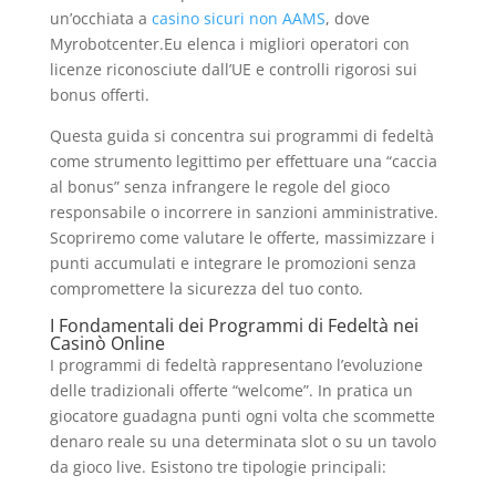
un’occhiata a
casino sicuri non AAMS
, dove
Myrobotcenter.Eu elenca i migliori operatori con
licenze riconosciute dall’UE e controlli rigorosi sui
bonus offerti.
Questa guida si concentra sui programmi di fedeltà
come strumento legittimo per effettuare una “caccia
al bonus” senza infrangere le regole del gioco
responsabile o incorrere in sanzioni amministrative.
Scopriremo come valutare le offerte, massimizzare i
punti accumulati e integrare le promozioni senza
compromettere la sicurezza del tuo conto.
I Fondamentali dei Programmi di Fedeltà nei
Casinò Online
I programmi di fedeltà rappresentano l’evoluzione
delle tradizionali offerte “welcome”. In pratica un
giocatore guadagna punti ogni volta che scommette
denaro reale su una determinata slot o su un tavolo
da gioco live. Esistono tre tipologie principali: