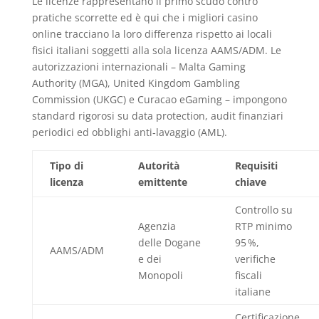
Le licenze rappresentano il primo scudo contro
pratiche scorrette ed è qui che i migliori casino
online tracciano la loro differenza rispetto ai locali
fisici italiani soggetti alla sola licenza AAMS/ADM. Le
autorizzazioni internazionali – Malta Gaming
Authority (MGA), United Kingdom Gambling
Commission (UKGC) e Curacao eGaming – impongono
standard rigorosi su data protection, audit finanziari
periodici ed obblighi anti‑lavaggio (AML).
Tipo di
Autorità
Requisiti
licenza
emittente
chiave
Controllo su
Agenzia
RTP minimo
delle Dogane
95 %,
AAMS/ADM
e dei
verifiche
Monopoli
fiscali
italiane
Certificazione