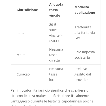
Aliquota
Modalità
Giurisdizione
tassa
applicazione
vincite
20 %
Trattenuta
sulle
Italia
alla fonte via
vincite >
GPG
€5000
Nessuna
Solo imposta
Malta
tassa
societaria
diretta
Nessuna
Prelievo
Curacao
tassa
gestito dal
locale
provider
Per i giocatori italiani ciò significa che scegliere un
sito con licenza maltese può risultare fiscalmente
vantaggioso durante le festività capodannesi poiché