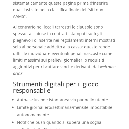
sistematicamente queste pagine prima d’inserire
qualsiasi sito nella classifica finale dei “siti non
AAMS”.
Al contrario nei locali terrestri le clausole sono
spesso racchiuse in contratti stampati su fogli
pieghevoli o inserite nei regolamenti interni mostrati
solo al personale addetto alla cassa; questo rende
difficile individuare eventuali penali nascoste come
limiti massimi sui prelievi giornalieri o requisiti
aggiuntivi per riscattare vincite derivanti dal
welcome
drink
.
Strumenti digitali per il gioco
responsabile
Auto‑esclusione istantanea via pannello utente.
Limite giornaliero/settimana/mensile impostabile
autonomamente.
Notifiche push quando si supera una soglia