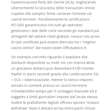
l’autenticazione forte del cliente (SCA), migliorando
ulteriormente la sicurezza delle transazioni online
rispetto alle semplici firme cartacee richieste nei
casinò terrestri. Parallelamente le certificazioni
PCI‑DSS garantiscono che tutti gli operatori
gestiscano i dati delle carte secondo gli standard più
stringenti del settore retail globale; nessun sito privo
di tale certificato può essere elencato tra i “migliori
casino online” dal nostro team Officeadvice.It.
Un esempio concreto riguarda il popolare slot
Starburst
disponibile su molti siti con licenza MGA;
un giocatore italiano può depositare €100 tramite
PayPal in pochi secondi grazie alla combinazione SSL
+ SCA + tokenizzazione, mentre lo stesso importo
versato in contanti presso un casinò terrestre
richiederebbe tempo per il conteggio manuale ed è
soggetto a limiti giornalieri imposti dal locale stesso.
Inoltre le piattaforme digitali offrono opzioni “instant
withdraw” dove il denaro arriva entro pochi minuti