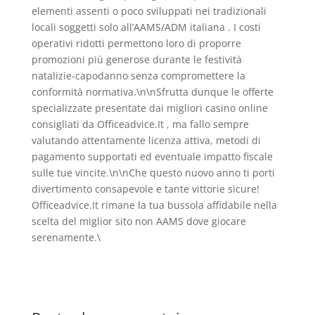
elementi assenti o poco sviluppati nei tradizionali
locali soggetti solo all’AAMS/ADM italiana . I costi
operativi ridotti permettono loro di proporre
promozioni più generose durante le festività
natalizie‑capodanno senza compromettere la
conformità normativa.\n\nSfrutta dunque le offerte
specializzate presentate dai migliori casino online
consigliati da Officeadvice.It , ma fallo sempre
valutando attentamente licenza attiva, metodi di
pagamento supportati ed eventuale impatto fiscale
sulle tue vincite.\n\nChe questo nuovo anno ti porti
divertimento consapevole e tante vittorie sicure!
Officeadvice.It rimane la tua bussola affidabile nella
scelta del miglior sito non AAMS dove giocare
serenamente.\