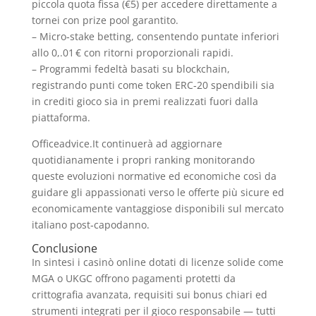
piccola quota fissa (€5) per accedere direttamente a
tornei con prize pool garantito.
– Micro‑stake betting, consentendo puntate inferiori
allo 0,.01 € con ritorni proporzionali rapidi.
– Programmi fedeltà basati su blockchain,
registrando punti come token ERC‑20 spendibili sia
in crediti gioco sia in premi realizzati fuori dalla
piattaforma.
Officeadvice.It continuerà ad aggiornare
quotidianamente i propri ranking monitorando
queste evoluzioni normative ed economiche così da
guidare gli appassionati verso le offerte più sicure ed
economicamente vantaggiose disponibili sul mercato
italiano post‑capodanno.
Conclusione
In sintesi i casinò online dotati di licenze solide come
MGA o UKGC offrono pagamenti protetti da
crittografia avanzata, requisiti sui bonus chiari ed
strumenti integrati per il gioco responsabile — tutti