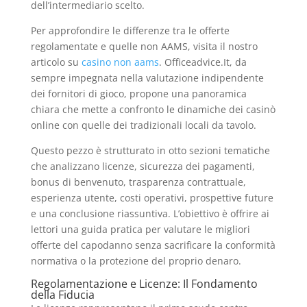
dell’intermediario scelto.
Per approfondire le differenze tra le offerte
regolamentate e quelle non AAMS, visita il nostro
articolo su
casino non aams
. Officeadvice.It, da
sempre impegnata nella valutazione indipendente
dei fornitori di gioco, propone una panoramica
chiara che mette a confronto le dinamiche dei casinò
online con quelle dei tradizionali locali da tavolo.
Questo pezzo è strutturato in otto sezioni tematiche
che analizzano licenze, sicurezza dei pagamenti,
bonus di benvenuto, trasparenza contrattuale,
esperienza utente, costi operativi, prospettive future
e una conclusione riassuntiva. L’obiettivo è offrire ai
lettori una guida pratica per valutare le migliori
offerte del capodanno senza sacrificare la conformità
normativa o la protezione del proprio denaro.
Regolamentazione e Licenze: Il Fondamento
della Fiducia