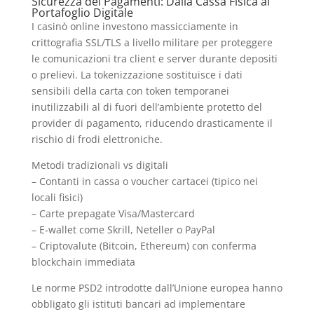
Sicurezza dei Pagamenti: Dalla Cassa Fisica al
Portafoglio Digitale
I casinò online investono massicciamente in
crittografia SSL/TLS a livello militare per proteggere
le comunicazioni tra client e server durante depositi
o prelievi. La tokenizzazione sostituisce i dati
sensibili della carta con token temporanei
inutilizzabili al di fuori dell’ambiente protetto del
provider di pagamento, riducendo drasticamente il
rischio di frodi elettroniche.
Metodi tradizionali vs digitali
– Contanti in cassa o voucher cartacei (tipico nei
locali fisici)
– Carte prepagate Visa/Mastercard
– E‑wallet come Skrill, Neteller o PayPal
– Criptovalute (Bitcoin, Ethereum) con conferma
blockchain immediata
Le norme PSD2 introdotte dall’Unione europea hanno
obbligato gli istituti bancari ad implementare