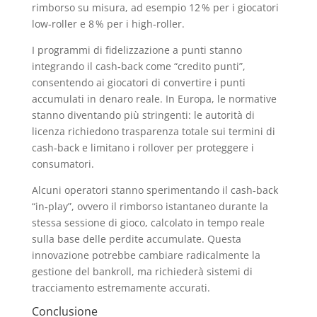
rimborso su misura, ad esempio 12 % per i giocatori
low‑roller e 8 % per i high‑roller.
I programmi di fidelizzazione a punti stanno
integrando il cash‑back come “credito punti”,
consentendo ai giocatori di convertire i punti
accumulati in denaro reale. In Europa, le normative
stanno diventando più stringenti: le autorità di
licenza richiedono trasparenza totale sui termini di
cash‑back e limitano i rollover per proteggere i
consumatori.
Alcuni operatori stanno sperimentando il cash‑back
“in‑play”, ovvero il rimborso istantaneo durante la
stessa sessione di gioco, calcolato in tempo reale
sulla base delle perdite accumulate. Questa
innovazione potrebbe cambiare radicalmente la
gestione del bankroll, ma richiederà sistemi di
tracciamento estremamente accurati.
Conclusione