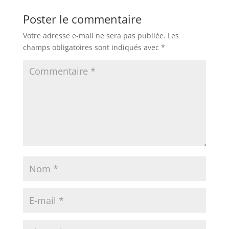
Poster le commentaire
Votre adresse e-mail ne sera pas publiée.
Les
champs obligatoires sont indiqués avec
*