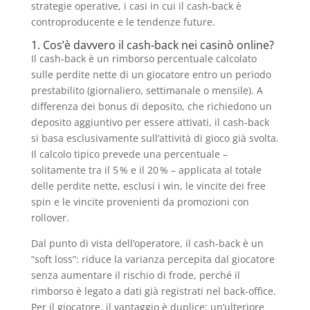
strategie operative, i casi in cui il cash‑back è
controproducente e le tendenze future.
1. Cos’è davvero il cash‑back nei casinò online?
Il cash‑back è un rimborso percentuale calcolato
sulle perdite nette di un giocatore entro un periodo
prestabilito (giornaliero, settimanale o mensile). A
differenza dei bonus di deposito, che richiedono un
deposito aggiuntivo per essere attivati, il cash‑back
si basa esclusivamente sull’attività di gioco già svolta.
Il calcolo tipico prevede una percentuale –
solitamente tra il 5 % e il 20 % – applicata al totale
delle perdite nette, esclusi i win, le vincite dei free
spin e le vincite provenienti da promozioni con
rollover.
Dal punto di vista dell’operatore, il cash‑back è un
“soft loss”: riduce la varianza percepita dal giocatore
senza aumentare il rischio di frode, perché il
rimborso è legato a dati già registrati nel back‑office.
Per il giocatore, il vantaggio è duplice: un’ulteriore