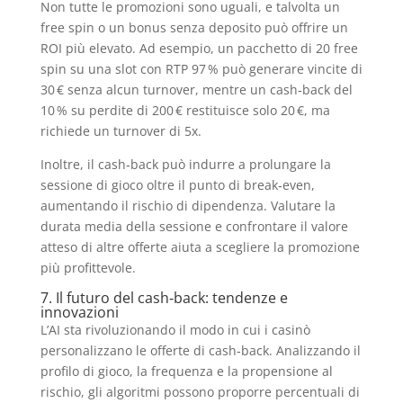
Non tutte le promozioni sono uguali, e talvolta un
free spin o un bonus senza deposito può offrire un
ROI più elevato. Ad esempio, un pacchetto di 20 free
spin su una slot con RTP 97 % può generare vincite di
30 € senza alcun turnover, mentre un cash‑back del
10 % su perdite di 200 € restituisce solo 20 €, ma
richiede un turnover di 5x.
Inoltre, il cash‑back può indurre a prolungare la
sessione di gioco oltre il punto di break‑even,
aumentando il rischio di dipendenza. Valutare la
durata media della sessione e confrontare il valore
atteso di altre offerte aiuta a scegliere la promozione
più profittevole.
7. Il futuro del cash‑back: tendenze e
innovazioni
L’AI sta rivoluzionando il modo in cui i casinò
personalizzano le offerte di cash‑back. Analizzando il
profilo di gioco, la frequenza e la propensione al
rischio, gli algoritmi possono proporre percentuali di