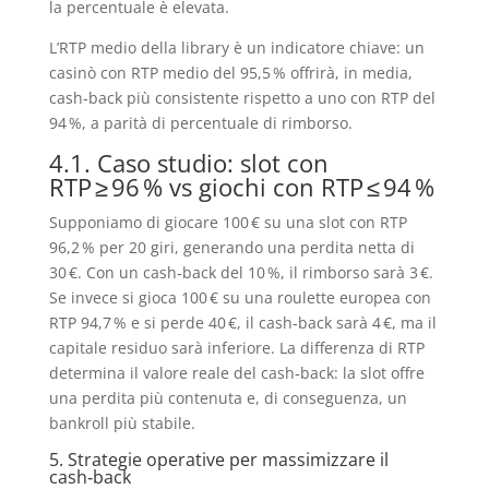
la percentuale è elevata.
L’RTP medio della library è un indicatore chiave: un
casinò con RTP medio del 95,5 % offrirà, in media,
cash‑back più consistente rispetto a uno con RTP del
94 %, a parità di percentuale di rimborso.
4.1. Caso studio: slot con
RTP ≥ 96 % vs giochi con RTP ≤ 94 %
Supponiamo di giocare 100 € su una slot con RTP
96,2 % per 20 giri, generando una perdita netta di
30 €. Con un cash‑back del 10 %, il rimborso sarà 3 €.
Se invece si gioca 100 € su una roulette europea con
RTP 94,7 % e si perde 40 €, il cash‑back sarà 4 €, ma il
capitale residuo sarà inferiore. La differenza di RTP
determina il valore reale del cash‑back: la slot offre
una perdita più contenuta e, di conseguenza, un
bankroll più stabile.
5. Strategie operative per massimizzare il
cash‑back