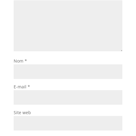
Nom
*
E-mail
*
Site web