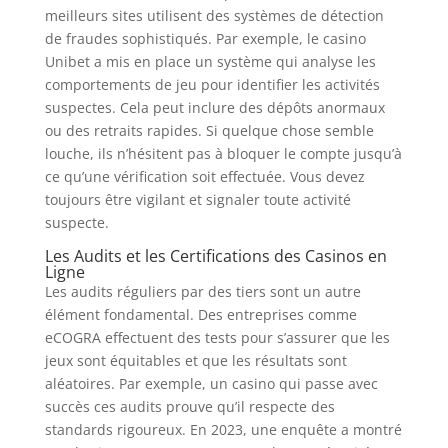
meilleurs sites utilisent des systèmes de détection
de fraudes sophistiqués. Par exemple, le casino
Unibet a mis en place un système qui analyse les
comportements de jeu pour identifier les activités
suspectes. Cela peut inclure des dépôts anormaux
ou des retraits rapides. Si quelque chose semble
louche, ils n’hésitent pas à bloquer le compte jusqu’à
ce qu’une vérification soit effectuée. Vous devez
toujours être vigilant et signaler toute activité
suspecte.
Les Audits et les Certifications des Casinos en
Ligne
Les audits réguliers par des tiers sont un autre
élément fondamental. Des entreprises comme
eCOGRA effectuent des tests pour s’assurer que les
jeux sont équitables et que les résultats sont
aléatoires. Par exemple, un casino qui passe avec
succès ces audits prouve qu’il respecte des
standards rigoureux. En 2023, une enquête a montré