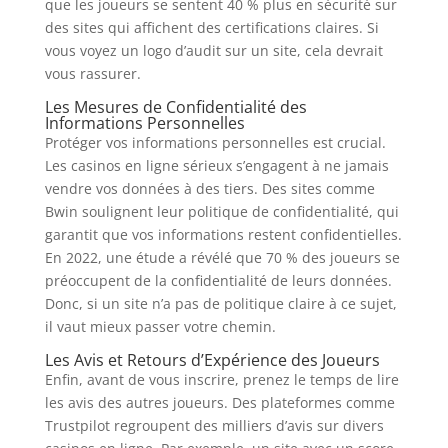
que les joueurs se sentent 40 % plus en sécurité sur
des sites qui affichent des certifications claires. Si
vous voyez un logo d’audit sur un site, cela devrait
vous rassurer.
Les Mesures de Confidentialité des
Informations Personnelles
Protéger vos informations personnelles est crucial.
Les casinos en ligne sérieux s’engagent à ne jamais
vendre vos données à des tiers. Des sites comme
Bwin soulignent leur politique de confidentialité, qui
garantit que vos informations restent confidentielles.
En 2022, une étude a révélé que 70 % des joueurs se
préoccupent de la confidentialité de leurs données.
Donc, si un site n’a pas de politique claire à ce sujet,
il vaut mieux passer votre chemin.
Les Avis et Retours d’Expérience des Joueurs
Enfin, avant de vous inscrire, prenez le temps de lire
les avis des autres joueurs. Des plateformes comme
Trustpilot regroupent des milliers d’avis sur divers