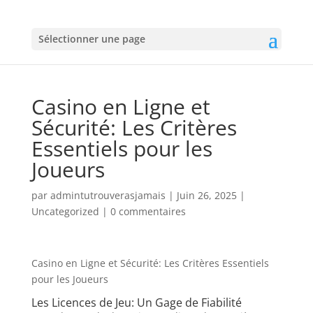
Sélectionner une page
Casino en Ligne et
Sécurité: Les Critères
Essentiels pour les
Joueurs
par
admintutrouverasjamais
|
Juin 26, 2025
|
Uncategorized
|
0 commentaires
Casino en Ligne et Sécurité: Les Critères Essentiels
pour les Joueurs
Les Licences de Jeu: Un Gage de Fiabilité