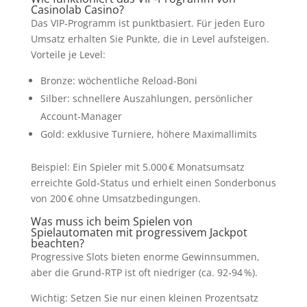
Casinolab Casino?
Das VIP‑Programm ist punktbasiert. Für jeden Euro
Umsatz erhalten Sie Punkte, die in Level aufsteigen.
Vorteile je Level:
Bronze: wöchentliche Reload‑Boni
Silber: schnellere Auszahlungen, persönlicher
Account‑Manager
Gold: exklusive Turniere, höhere Maximallimits
Beispiel: Ein Spieler mit 5.000 € Monatsumsatz
erreichte Gold‑Status und erhielt einen Sonderbonus
von 200 € ohne Umsatzbedingungen.
Was muss ich beim Spielen von
Spielautomaten mit progressivem Jackpot
beachten?
Progressive Slots bieten enorme Gewinnsummen,
aber die Grund‑RTP ist oft niedriger (ca. 92‑94 %).
Wichtig: Setzen Sie nur einen kleinen Prozentsatz