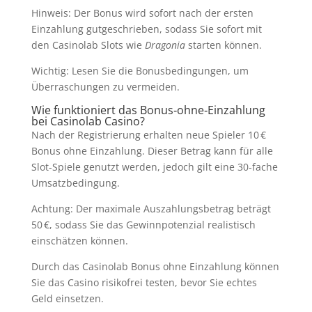
Hinweis: Der Bonus wird sofort nach der ersten
Einzahlung gutgeschrieben, sodass Sie sofort mit
den Casinolab Slots wie
Dragonia
starten können.
Wichtig: Lesen Sie die Bonusbedingungen, um
Überraschungen zu vermeiden.
Wie funktioniert das Bonus‑ohne‑Einzahlung
bei Casinolab Casino?
Nach der Registrierung erhalten neue Spieler 10 €
Bonus ohne Einzahlung. Dieser Betrag kann für alle
Slot‑Spiele genutzt werden, jedoch gilt eine 30‑fache
Umsatzbedingung.
Achtung: Der maximale Auszahlungsbetrag beträgt
50 €, sodass Sie das Gewinnpotenzial realistisch
einschätzen können.
Durch das Casinolab Bonus ohne Einzahlung können
Sie das Casino risikofrei testen, bevor Sie echtes
Geld einsetzen.