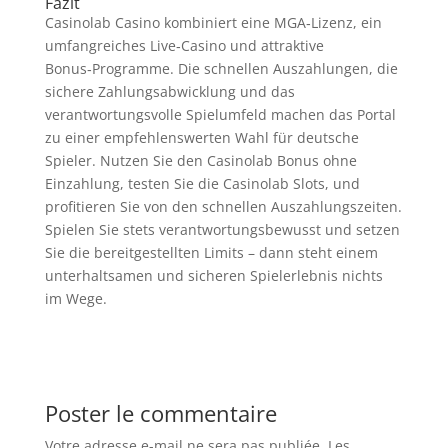
Fazit
Casinolab Casino kombiniert eine MGA‑Lizenz, ein
umfangreiches Live‑Casino und attraktive
Bonus‑Programme. Die schnellen Auszahlungen, die
sichere Zahlungsabwicklung und das
verantwortungsvolle Spielumfeld machen das Portal
zu einer empfehlenswerten Wahl für deutsche
Spieler. Nutzen Sie den Casinolab Bonus ohne
Einzahlung, testen Sie die Casinolab Slots, und
profitieren Sie von den schnellen Auszahlungszeiten.
Spielen Sie stets verantwortungsbewusst und setzen
Sie die bereitgestellten Limits – dann steht einem
unterhaltsamen und sicheren Spielerlebnis nichts
im Wege.
Poster le commentaire
Votre adresse e-mail ne sera pas publiée.
Les