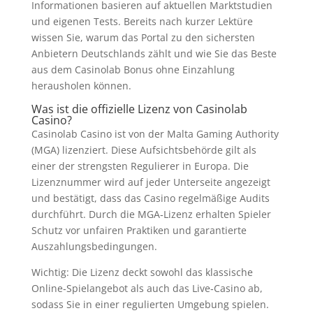
Informationen basieren auf aktuellen Marktstudien
und eigenen Tests. Bereits nach kurzer Lektüre
wissen Sie, warum das Portal zu den sichersten
Anbietern Deutschlands zählt und wie Sie das Beste
aus dem Casinolab Bonus ohne Einzahlung
herausholen können.
Was ist die offizielle Lizenz von Casinolab
Casino?
Casinolab Casino ist von der Malta Gaming Authority
(MGA) lizenziert. Diese Aufsichtsbehörde gilt als
einer der strengsten Regulierer in Europa. Die
Lizenznummer wird auf jeder Unterseite angezeigt
und bestätigt, dass das Casino regelmäßige Audits
durchführt. Durch die MGA‑Lizenz erhalten Spieler
Schutz vor unfairen Praktiken und garantierte
Auszahlungsbedingungen.
Wichtig: Die Lizenz deckt sowohl das klassische
Online‑Spielangebot als auch das Live‑Casino ab,
sodass Sie in einer regulierten Umgebung spielen.