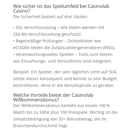
Wie sicher ist das Spielumfeld bei Casinolab
Casino?
Die Sicherheit basiert auf drei Säulen:
• SSL‑Verschlüsselung – Alle Daten werden mit
256‑Bit-Verschlüsselung geschützt.
• Regelmäßige Prüfungen – Drittanbieter wie
eCOGRA testen die Zufallszahlengeneratoren (RNG).
• Verantwortungsvolles Spielen – Tools zum Setzen
von Einzahlungs‑ und Verlustlimits sind integriert.
Beispiel: Ein Spieler, der sein tägliches Limit auf 50 €,
setzte dieses konsequent und konnte so sein Budget
kontrollieren, ohne in die Verlustspirale zu geraten.
Welche Vorteile bietet der Casinolab
Willkommensbonus?
Der Willkommensbonus besteht aus einem 100 %
Match bis zu 500 € plus 100 Freispiele. Wichtig ist die
Umsatzbedingung von 35× Bonusbetrag, die im
Branchendurchschnitt liegt.