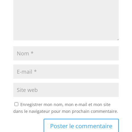
Enregistrer mon nom, mon e-mail et mon site
dans le navigateur pour mon prochain commentaire.