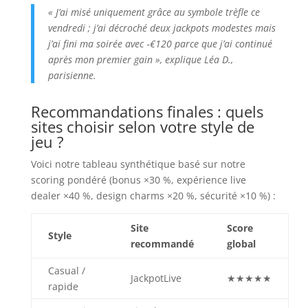
« J’ai misé uniquement grâce au symbole trèfle ce
vendredi ; j’ai décroché deux jackpots modestes mais
j’ai fini ma soirée avec ‑€120 parce que j’ai continué
après mon premier gain », explique Léa D.,
parisienne.
Recommandations finales : quels
sites choisir selon votre style de
jeu ?
Voici notre tableau synthétique basé sur notre
scoring pondéré (bonus ×30 %, expérience live
dealer ×40 %, design charms ×20 %, sécurité ×10 %) :
Site
Score
Style
recommandé
global
Casual /
JackpotLive
★★★★★
rapide