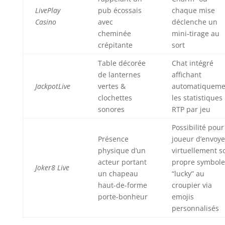
LivePlay
pub écossais
chaque mise
Casino
avec
déclenche un
cheminée
mini‑tirage au
crépitante
sort
Table décorée
Chat intégré
de lanternes
affichant
JackpotLive
vertes &
automatiqueme
clochettes
les statistiques
sonores
RTP par jeu
Possibilité pour
Présence
joueur d’envoye
physique d’un
virtuellement s
acteur portant
propre symbole
Joker8 Live
un chapeau
“lucky” au
haut-de-forme
croupier via
porte-bonheur
emojis
personnalisés