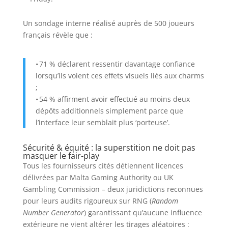
Un sondage interne réalisé auprès de 500 joueurs
français révèle que :
• 71 % déclarent ressentir davantage confiance
lorsqu’ils voient ces effets visuels liés aux charms
;
• 54 % affirment avoir effectué au moins deux
dépôts additionnels simplement parce que
l’interface leur semblait plus ‘porteuse’.
Sécurité & équité : la superstition ne doit pas
masquer le fair‑play
Tous les fournisseurs cités détiennent licences
délivrées par Malta Gaming Authority ou UK
Gambling Commission – deux juridictions reconnues
pour leurs audits rigoureux sur RNG (
Random
Number Generator
) garantissant qu’aucune influence
extérieure ne vient altérer les tirages aléatoires :