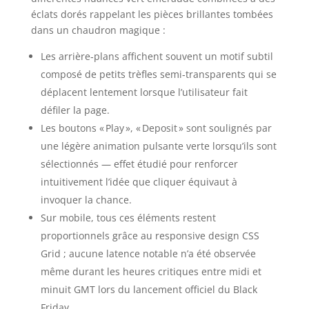
éclats dorés rappelant les pièces brillantes tombées
dans un chaudron magique :
Les arrière‐plans affichent souvent un motif subtil
composé de petits trèfles semi‐transparents qui se
déplacent lentement lorsque l’utilisateur fait
défiler la page.
Les boutons « Play », « Deposit » sont soulignés par
une légère animation pulsante verte lorsqu’ils sont
sélectionnés — effet étudié pour renforcer
intuitivement l’idée que cliquer équivaut à
invoquer la chance.
Sur mobile, tous ces éléments restent
proportionnels grâce au responsive design CSS
Grid ; aucune latence notable n’a été observée
même durant les heures critiques entre midi et
minuit GMT lors du lancement officiel du Black
Friday.