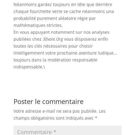
Néanmoins gardez toujours en tête que derrière
chaque fourchette verte se cache néanmoins una
probabilité purement aléatoire régie par
mathématiques strictes.
En vous appuyant notamment sur nos analyses
publiées chez
3Evoie.Org
vous disposerez enfin
toutes les clés nécessaires pour choisir
intelligemment votre prochaine aventure ludique…
toujours dans la modération responsable
indispensable.\
Poster le commentaire
Votre adresse e-mail ne sera pas publiée.
Les
champs obligatoires sont indiqués avec
*