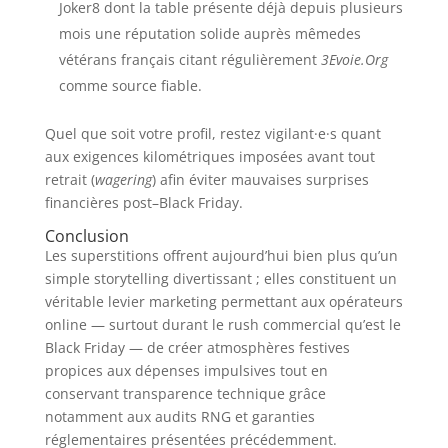
Joker8 dont la table présente déjà depuis plusieurs
mois une réputation solide auprès mêmedes
vétérans français citant régulièrement
3Evoie.Org
comme source fiable.
Quel que soit votre profil, restez vigilant·e·s quant
aux exigences kilométriques imposées avant tout
retrait (
wagering
) afin éviter mauvaises surprises
financières post–Black Friday.
Conclusion
Les superstitions offrent aujourd’hui bien plus qu’un
simple storytelling divertissant ; elles constituent un
véritable levier marketing permettant aux opérateurs
online — surtout durant le rush commercial qu’est le
Black Friday — de créer atmosphères festives
propices aux dépenses impulsives tout en
conservant transparence technique grâce
notamment aux audits RNG et garanties
réglementaires présentées précédemment.