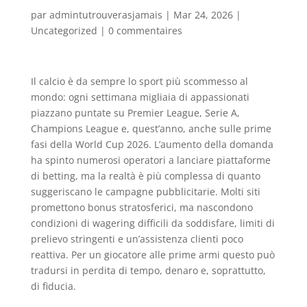
par
admintutrouverasjamais
|
Mar 24, 2026
|
Uncategorized
|
0 commentaires
Il calcio è da sempre lo sport più scommesso al
mondo: ogni settimana migliaia di appassionati
piazzano puntate su Premier League, Serie A,
Champions League e, quest’anno, anche sulle prime
fasi della World Cup 2026. L’aumento della domanda
ha spinto numerosi operatori a lanciare piattaforme
di betting, ma la realtà è più complessa di quanto
suggeriscano le campagne pubblicitarie. Molti siti
promettono bonus stratosferici, ma nascondono
condizioni di wagering difficili da soddisfare, limiti di
prelievo stringenti e un’assistenza clienti poco
reattiva. Per un giocatore alle prime armi questo può
tradursi in perdita di tempo, denaro e, soprattutto,
di fiducia.