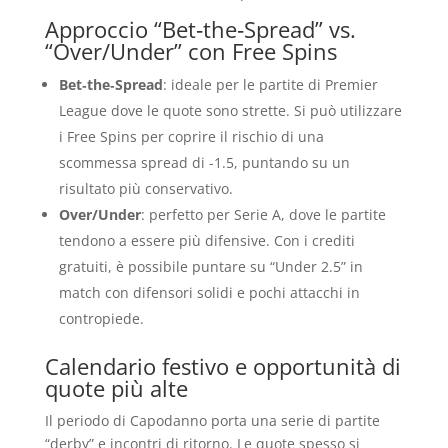
Approccio “Bet‑the‑Spread” vs.
“Over/Under” con Free Spins
Bet‑the‑Spread
: ideale per le partite di Premier
League dove le quote sono strette. Si può utilizzare
i Free Spins per coprire il rischio di una
scommessa spread di -1.5, puntando su un
risultato più conservativo.
Over/Under
: perfetto per Serie A, dove le partite
tendono a essere più difensive. Con i crediti
gratuiti, è possibile puntare su “Under 2.5” in
match con difensori solidi e pochi attacchi in
contropiede.
Calendario festivo e opportunità di
quote più alte
Il periodo di Capodanno porta una serie di partite
“derby” e incontri di ritorno. Le quote spesso si