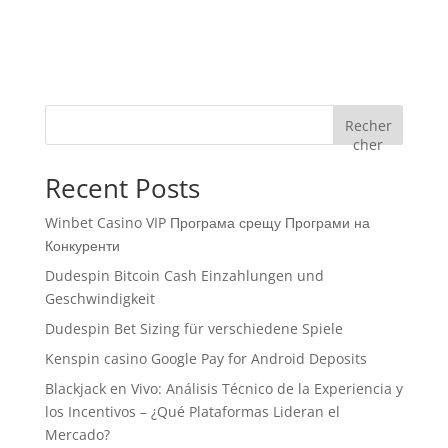
Recher
cher
Recent Posts
Winbet Casino VIP Програма срещу Програми на
Конкуренти
Dudespin Bitcoin Cash Einzahlungen und
Geschwindigkeit
Dudespin Bet Sizing für verschiedene Spiele
Kenspin casino Google Pay for Android Deposits
Blackjack en Vivo: Análisis Técnico de la Experiencia y
los Incentivos – ¿Qué Plataformas Lideran el
Mercado?