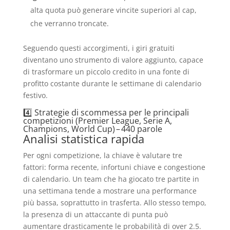
alta quota può generare vincite superiori al cap,
che verranno troncate.
Seguendo questi accorgimenti, i giri gratuiti
diventano uno strumento di valore aggiunto, capace
di trasformare un piccolo credito in una fonte di
profitto costante durante le settimane di calendario
festivo.
4️⃣ Strategie di scommessa per le principali
competizioni (Premier League, Serie A,
Champions, World Cup) – 440 parole
Analisi statistica rapida
Per ogni competizione, la chiave è valutare tre
fattori: forma recente, infortuni chiave e congestione
di calendario. Un team che ha giocato tre partite in
una settimana tende a mostrare una performance
più bassa, soprattutto in trasferta. Allo stesso tempo,
la presenza di un attaccante di punta può
aumentare drasticamente le probabilità di over 2.5.