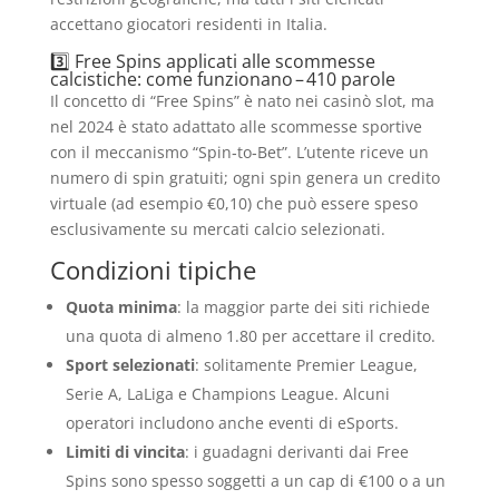
accettano giocatori residenti in Italia.
3️⃣ Free Spins applicati alle scommesse
calcistiche: come funzionano – 410 parole
Il concetto di “Free Spins” è nato nei casinò slot, ma
nel 2024 è stato adattato alle scommesse sportive
con il meccanismo “Spin‑to‑Bet”. L’utente riceve un
numero di spin gratuiti; ogni spin genera un credito
virtuale (ad esempio €0,10) che può essere speso
esclusivamente su mercati calcio selezionati.
Condizioni tipiche
Quota minima
: la maggior parte dei siti richiede
una quota di almeno 1.80 per accettare il credito.
Sport selezionati
: solitamente Premier League,
Serie A, LaLiga e Champions League. Alcuni
operatori includono anche eventi di eSports.
Limiti di vincita
: i guadagni derivanti dai Free
Spins sono spesso soggetti a un cap di €100 o a un