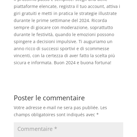
piattaforme elencate, registra il tuo account, attiva i
giri gratuiti e metti in pratica le strategie illustrate
durante le prime settimane del 2024. Ricorda
sempre di giocare con moderazione, soprattutto
durante le festività, quando le emozioni possono
spingere a decisioni impulsive. Ti auguriamo un
anno ricco di successi sportivi e di scommesse
vincenti, con la certezza di aver fatto la scelta più
sicura e informata. Buon 2024 e buona fortuna!
Poster le commentaire
Votre adresse e-mail ne sera pas publiée.
Les
champs obligatoires sont indiqués avec
*