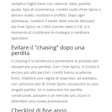
semplice foglio Excel con colonne: data, partita,
quota, tipo di scommessa, credito usato (Free Spins o
denaro reale), risultato e profitto. Dopo ogni
settimana, rivedere il totale delle vincite derivanti
dai Free Spins; se il ROI scende sotto il 5 %, è il
momento di ricalibrare la strategia o cambiare
operatore.
Evitare il “chasing” dopo una
perdita
Il chasing è la tendenza a aumentare la puntata per
recuperare una perdita. Con i Free Spins, il rischio è
ancora più alto perché i crediti hanno scadenze
brevi. Stabilire una regola di stop‑loss: ad esempio,
non utilizzare più di 5 Free Spins consecutivi su una
singola partita. Se si subiscono tre perdite
consecutive, passare a un mercato più sicuro o
attendere una nuova promozione.
Checklist di fine anno