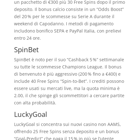
un pacchetto di €300 più 30 Free Spins dopo il primo
deposito. Il bonus calcio consiste in un “Odds Boost”
del 20 % per le scommesse su Serie A durante il
weekend di Capodanno. I metodi di pagamento
includono bonifico SEPA e PayPal Italia, con prelievi
entro 24 ore.
SpinBet
SpinBet è noto per il suo “Cashback 5 %” settimanale
su tutte le scommesse Champions League. Il bonus
di benvenuto è più aggressivo (200 % fino a €400) e
include 40 Free Spins “Spin‑to‑Bet”. I crediti possono
essere usati su mercati live, ma la quota minima è
2.00, il che spinge gli scommettitori a cercare partite
con alta probabilità.
LuckyGoal
LuckyGoal si concentra sui nuovi casino non AAMS,
offrendo 25 Free Spins senza deposito e un bonus
“Goal‑Predict” che paga il 15 % in più se l’utente