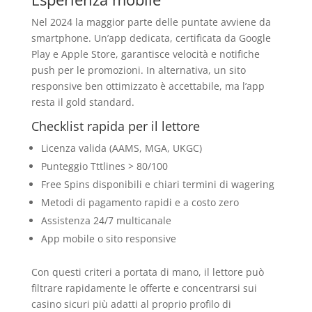
Nel 2024 la maggior parte delle puntate avviene da
smartphone. Un’app dedicata, certificata da Google
Play e Apple Store, garantisce velocità e notifiche
push per le promozioni. In alternativa, un sito
responsive ben ottimizzato è accettabile, ma l’app
resta il gold standard.
Checklist rapida per il lettore
Licenza valida (AAMS, MGA, UKGC)
Punteggio Tttlines > 80/100
Free Spins disponibili e chiari termini di wagering
Metodi di pagamento rapidi e a costo zero
Assistenza 24/7 multicanale
App mobile o sito responsive
Con questi criteri a portata di mano, il lettore può
filtrare rapidamente le offerte e concentrarsi sui
casino sicuri più adatti al proprio profilo di