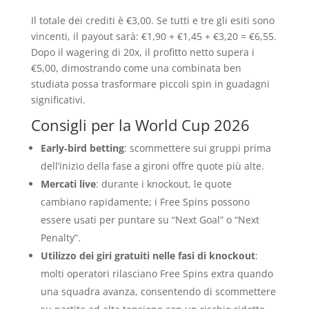
Il totale dei crediti è €3,00. Se tutti e tre gli esiti sono
vincenti, il payout sarà: €1,90 + €1,45 + €3,20 = €6,55.
Dopo il wagering di 20x, il profitto netto supera i
€5,00, dimostrando come una combinata ben
studiata possa trasformare piccoli spin in guadagni
significativi.
Consigli per la World Cup 2026
Early‑bird betting
: scommettere sui gruppi prima
dell’inizio della fase a gironi offre quote più alte.
Mercati live
: durante i knockout, le quote
cambiano rapidamente; i Free Spins possono
essere usati per puntare su “Next Goal” o “Next
Penalty”.
Utilizzo dei giri gratuiti nelle fasi di knockout
:
molti operatori rilasciano Free Spins extra quando
una squadra avanza, consentendo di scommettere