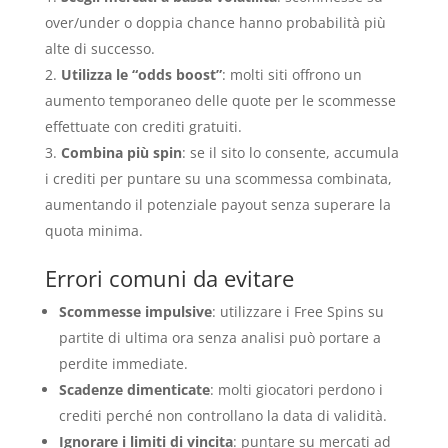
over/under o doppia chance hanno probabilità più
alte di successo.
Utilizza le “odds boost”
: molti siti offrono un
aumento temporaneo delle quote per le scommesse
effettuate con crediti gratuiti.
Combina più spin
: se il sito lo consente, accumula
i crediti per puntare su una scommessa combinata,
aumentando il potenziale payout senza superare la
quota minima.
Errori comuni da evitare
Scommesse impulsive
: utilizzare i Free Spins su
partite di ultima ora senza analisi può portare a
perdite immediate.
Scadenze dimenticate
: molti giocatori perdono i
crediti perché non controllano la data di validità.
Ignorare i limiti di vincita
: puntare su mercati ad