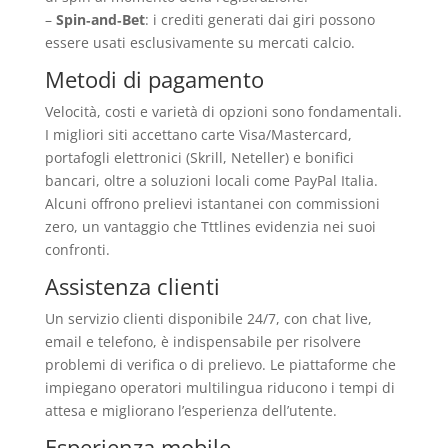
–
Spin‑and‑Bet
: i crediti generati dai giri possono
essere usati esclusivamente su mercati calcio.
Metodi di pagamento
Velocità, costi e varietà di opzioni sono fondamentali.
I migliori siti accettano carte Visa/Mastercard,
portafogli elettronici (Skrill, Neteller) e bonifici
bancari, oltre a soluzioni locali come PayPal Italia.
Alcuni offrono prelievi istantanei con commissioni
zero, un vantaggio che Tttlines evidenzia nei suoi
confronti.
Assistenza clienti
Un servizio clienti disponibile 24/7, con chat live,
email e telefono, è indispensabile per risolvere
problemi di verifica o di prelievo. Le piattaforme che
impiegano operatori multilingua riducono i tempi di
attesa e migliorano l’esperienza dell’utente.
Esperienza mobile