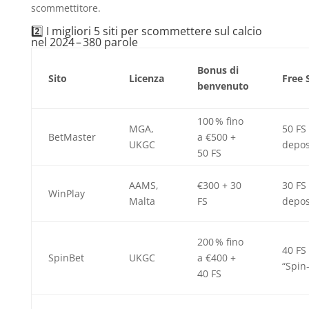
scommettitore.
2️⃣ I migliori 5 siti per scommettere sul calcio
nel 2024 – 380 parole
Bonus di
Sito
Licenza
Free 
benvenuto
100 % fino
MGA,
50 FS
BetMaster
a €500 +
UKGC
depos
50 FS
AAMS,
€300 + 30
30 FS
WinPlay
Malta
FS
depos
200 % fino
40 FS
SpinBet
UKGC
a €400 +
“Spin
40 FS