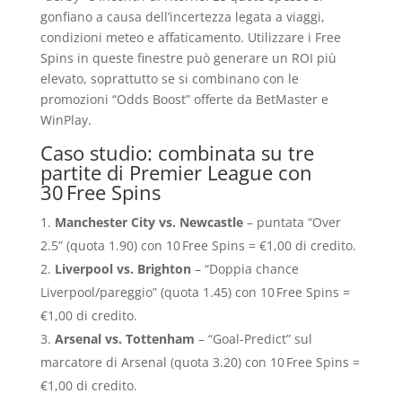
gonfiano a causa dell’incertezza legata a viaggi,
condizioni meteo e affaticamento. Utilizzare i Free
Spins in queste finestre può generare un ROI più
elevato, soprattutto se si combinano con le
promozioni “Odds Boost” offerte da BetMaster e
WinPlay.
Caso studio: combinata su tre
partite di Premier League con
30 Free Spins
Manchester City vs. Newcastle
– puntata “Over
2.5” (quota 1.90) con 10 Free Spins = €1,00 di credito.
Liverpool vs. Brighton
– “Doppia chance
Liverpool/pareggio” (quota 1.45) con 10 Free Spins =
€1,00 di credito.
Arsenal vs. Tottenham
– “Goal‑Predict” sul
marcatore di Arsenal (quota 3.20) con 10 Free Spins =
€1,00 di credito.