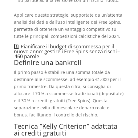
su partite ad alta tensione con un rischio ridotto.
Applicare queste strategie, supportate da un’attenta
analisi dei dati e dall’uso intelligente dei Free Spins,
permette di ottenere un vantaggio competitivo su
tutte le principali competizioni calcistiche del 2024.
5️⃣ Pianificare il budget di scommessa per il
nuovo anno: gestire i Free Spins senza rischi –
460 parole
Definire una bankroll
Il primo passo è stabilire una somma totale da
destinare alle scommesse, ad esempio €1.000 per il
primo trimestre. Da questa cifra, si consiglia di
allocare il 70 % a scommesse tradizionali (depositate)
e il 30 % a crediti gratuiti (Free Spins). Questa
separazione evita di mescolare denaro reale e
bonus, facilitando il controllo del rischio.
Tecnica “Kelly Criterion” adattata
ai crediti gratuiti