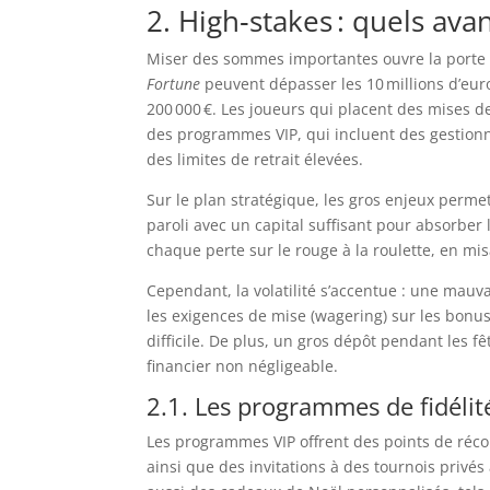
2. High‑stakes : quels ava
Miser des sommes importantes ouvre la porte à
Fortune
peuvent dépasser les 10 millions d’euros
200 000 €. Les joueurs qui placent des mises d
des programmes VIP, qui incluent des gestionn
des limites de retrait élevées.
Sur le plan stratégique, les gros enjeux perm
paroli avec un capital suffisant pour absorber
chaque perte sur le rouge à la roulette, en mis
Cependant, la volatilité s’accentue : une mauv
les exigences de mise (wagering) sur les bonu
difficile. De plus, un gros dépôt pendant les 
financier non négligeable.
2.1. Les programmes de fidéli
Les programmes VIP offrent des points de réco
ainsi que des invitations à des tournois privé