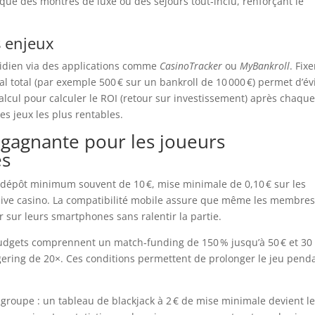
que des montres de luxe ou des séjours tout‑inclu, renforçant le
s enjeux
tidien via des applications comme
CasinoTracker
ou
MyBankroll
. Fixe
al total (par exemple 500 € sur un bankroll de 10 000 €) permet d’év
calcul pour calculer le ROI (retour sur investissement) après chaqu
les jeux les plus rentables.
e gagnante pour les joueurs
es
 : dépôt minimum souvent de 10 €, mise minimale de 0,10 € sur les
e live casino. La compatibilité mobile assure que même les membre
r sur leurs smartphones sans ralentir la partie.
budgets comprennent un match‑funding de 150 % jusqu’à 50 € et 30
gering de 20×. Ces conditions permettent de prolonger le jeu pend
groupe : un tableau de blackjack à 2 € de mise minimale devient l