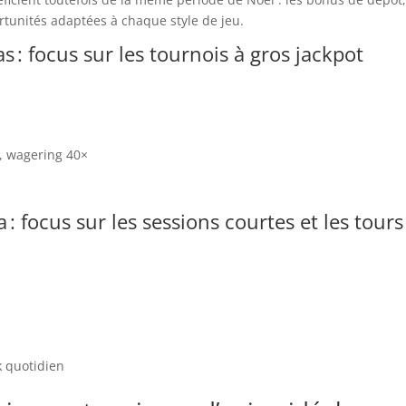
rtunités adaptées à chaque style de jeu.
s : focus sur les tournois à gros jackpot
», wagering 40×
: focus sur les sessions courtes et les tours
k quotidien