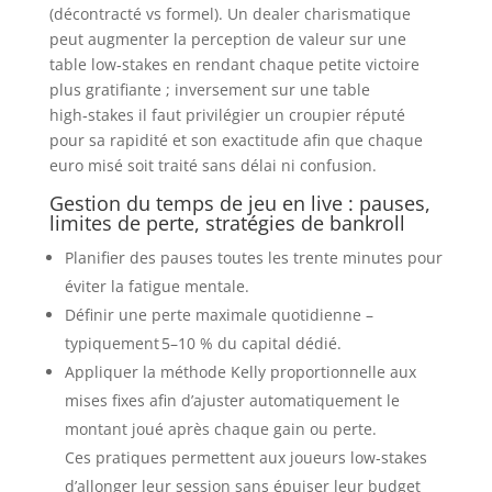
(décontracté vs formel). Un dealer charismatique
peut augmenter la perception de valeur sur une
table low‑stakes en rendant chaque petite victoire
plus gratifiante ; inversement sur une table
high‑stakes il faut privilégier un croupier réputé
pour sa rapidité et son exactitude afin que chaque
euro misé soit traité sans délai ni confusion.
Gestion du temps de jeu en live : pauses,
limites de perte, stratégies de bankroll
Planifier des pauses toutes les trente minutes pour
éviter la fatigue mentale.
Définir une perte maximale quotidienne –
typiquement 5–10 % du capital dédié.
Appliquer la méthode Kelly proportionnelle aux
mises fixes afin d’ajuster automatiquement le
montant joué après chaque gain ou perte.
Ces pratiques permettent aux joueurs low‑stakes
d’allonger leur session sans épuiser leur budget