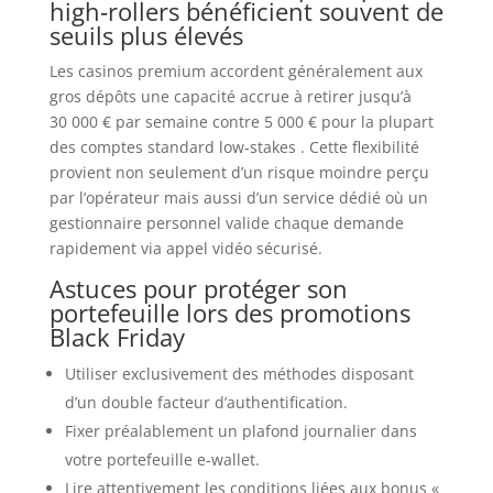
high‑rollers bénéficient souvent de
seuils plus élevés
Les casinos premium accordent généralement aux
gros dépôts une capacité accrue à retirer jusqu’à
30 000 € par semaine contre 5 000 € pour la plupart
des comptes standard low‑stakes . Cette flexibilité
provient non seulement d’un risque moindre perçu
par l’opérateur mais aussi d’un service dédié où un
gestionnaire personnel valide chaque demande
rapidement via appel vidéo sécurisé.
Astuces pour protéger son
portefeuille lors des promotions
Black Friday
Utiliser exclusivement des méthodes disposant
d’un double facteur d’authentification.
Fixer préalablement un plafond journalier dans
votre portefeuille e‑wallet.
Lire attentivement les conditions liées aux bonus «