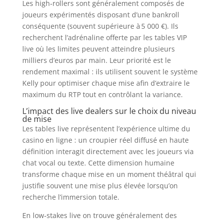
Les high‑rollers sont généralement composés de
joueurs expérimentés disposant d’une bankroll
conséquente (souvent supérieure à 5 000 €). Ils
recherchent l’adrénaline offerte par les tables VIP
live où les limites peuvent atteindre plusieurs
milliers d’euros par main. Leur priorité est le
rendement maximal : ils utilisent souvent le système
Kelly pour optimiser chaque mise afin d’extraire le
maximum du RTP tout en contrôlant la variance.
L’impact des live dealers sur le choix du niveau
de mise
Les tables live représentent l’expérience ultime du
casino en ligne : un croupier réel diffusé en haute
définition interagit directement avec les joueurs via
chat vocal ou texte. Cette dimension humaine
transforme chaque mise en un moment théâtral qui
justifie souvent une mise plus élevée lorsqu’on
recherche l’immersion totale.
En low‑stakes live on trouve généralement des