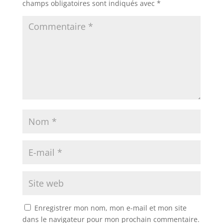
champs obligatoires sont indiqués avec
*
Enregistrer mon nom, mon e-mail et mon site
dans le navigateur pour mon prochain commentaire.