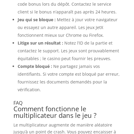
code bonus lors du dépôt. Contactez le service
client si le bonus n’apparaît pas après 24 heures.
Jeu qui se bloque :
Mettez à jour votre navigateur
ou essayez un autre appareil. Les jeux JetX
fonctionnent mieux sur Chrome ou Firefox.
Litige sur un résultat :
Notez l’ID de la partie et
contactez le support. Les jeux sont prouvablement
équitables ; le casino peut fournir les preuves.
Compte bloqué :
Ne partagez jamais vos
identifiants. Si votre compte est bloqué par erreur,
fournissez les documents demandés pour la
vérification.
FAQ
Comment fonctionne le
multiplicateur dans le jeu ?
Le multiplicateur augmente de manière aléatoire
jusqu’à un point de crash. Vous pouvez encaisser à