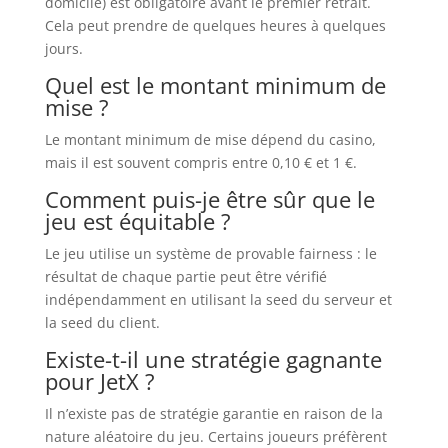
domicile) est obligatoire avant le premier retrait.
Cela peut prendre de quelques heures à quelques
jours.
Quel est le montant minimum de
mise ?
Le montant minimum de mise dépend du casino,
mais il est souvent compris entre 0,10 € et 1 €.
Comment puis-je être sûr que le
jeu est équitable ?
Le jeu utilise un système de provable fairness : le
résultat de chaque partie peut être vérifié
indépendamment en utilisant la seed du serveur et
la seed du client.
Existe-t-il une stratégie gagnante
pour JetX ?
Il n’existe pas de stratégie garantie en raison de la
nature aléatoire du jeu. Certains joueurs préfèrent