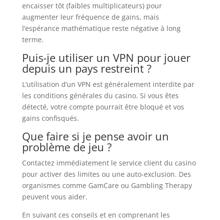
encaisser tôt (faibles multiplicateurs) pour
augmenter leur fréquence de gains, mais
l’espérance mathématique reste négative à long
terme.
Puis-je utiliser un VPN pour jouer
depuis un pays restreint ?
L’utilisation d’un VPN est généralement interdite par
les conditions générales du casino. Si vous êtes
détecté, votre compte pourrait être bloqué et vos
gains confisqués.
Que faire si je pense avoir un
problème de jeu ?
Contactez immédiatement le service client du casino
pour activer des limites ou une auto-exclusion. Des
organismes comme GamCare ou Gambling Therapy
peuvent vous aider.
En suivant ces conseils et en comprenant les