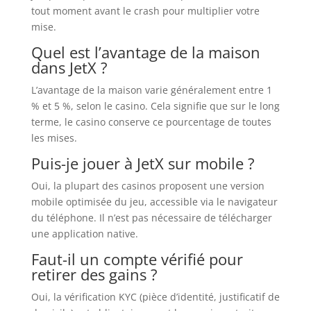
tout moment avant le crash pour multiplier votre
mise.
Quel est l’avantage de la maison
dans JetX ?
L’avantage de la maison varie généralement entre 1
% et 5 %, selon le casino. Cela signifie que sur le long
terme, le casino conserve ce pourcentage de toutes
les mises.
Puis-je jouer à JetX sur mobile ?
Oui, la plupart des casinos proposent une version
mobile optimisée du jeu, accessible via le navigateur
du téléphone. Il n’est pas nécessaire de télécharger
une application native.
Faut-il un compte vérifié pour
retirer des gains ?
Oui, la vérification KYC (pièce d’identité, justificatif de