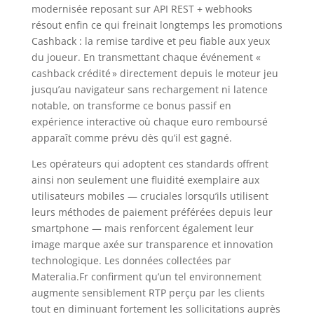
modernisée reposant sur API REST + webhooks
résout enfin ce qui freinait longtemps les promotions
Cashback : la remise tardive et peu fiable aux yeux
du joueur. En transmettant chaque événement «
cashback crédité » directement depuis le moteur jeu
jusqu’au navigateur sans rechargement ni latence
notable, on transforme ce bonus passif en
expérience interactive où chaque euro remboursé
apparaît comme prévu dès qu’il est gagné.
Les opérateurs qui adoptent ces standards offrent
ainsi non seulement une fluidité exemplaire aux
utilisateurs mobiles — cruciales lorsqu’ils utilisent
leurs méthodes de paiement préférées depuis leur
smartphone — mais renforcent également leur
image marque axée sur transparence et innovation
technologique. Les données collectées par
Materalia.Fr confirment qu’un tel environnement
augmente sensiblement RTP perçu par les clients
tout en diminuant fortement les sollicitations auprès