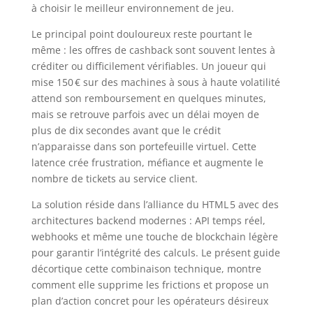
à choisir le meilleur environnement de jeu.
Le principal point douloureux reste pourtant le
même : les offres de cashback sont souvent lentes à
créditer ou difficilement vérifiables. Un joueur qui
mise 150 € sur des machines à sous à haute volatilité
attend son remboursement en quelques minutes,
mais se retrouve parfois avec un délai moyen de
plus de dix secondes avant que le crédit
n’apparaisse dans son portefeuille virtuel. Cette
latence crée frustration, méfiance et augmente le
nombre de tickets au service client.
La solution réside dans l’alliance du HTML 5 avec des
architectures backend modernes : API temps réel,
webhooks et même une touche de blockchain légère
pour garantir l’intégrité des calculs. Le présent guide
décortique cette combinaison technique, montre
comment elle supprime les frictions et propose un
plan d’action concret pour les opérateurs désireux