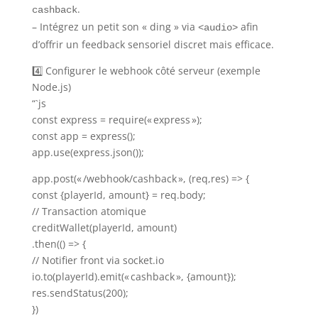
.
cashback
– Intégrez un petit son « ding » via
afin
<audio>
d’offrir un feedback sensoriel discret mais efficace.
4️⃣ Configurer le webhook côté serveur (exemple
Node.js)
“`js
const express = require(« express »);
const app = express();
app.use(express.json());
app.post(« /webhook/cashback », (req,res) => {
const {playerId, amount} = req.body;
// Transaction atomique
creditWallet(playerId, amount)
.then(() => {
// Notifier front via socket.io
io.to(playerId).emit(« cashback », {amount});
res.sendStatus(200);
})