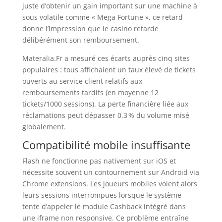
juste d’obtenir un gain important sur une machine à
sous volatile comme « Mega Fortune », ce retard
donne l’impression que le casino retarde
délibérément son remboursement.
Materalia.Fr a mesuré ces écarts auprès cinq sites
populaires : tous affichaient un taux élevé de tickets
ouverts au service client relatifs aux
remboursements tardifs (en moyenne 12
tickets/1000 sessions). La perte financière liée aux
réclamations peut dépasser 0,3 % du volume misé
globalement.
Compatibilité mobile insuffisante
Flash ne fonctionne pas nativement sur iOS et
nécessite souvent un contournement sur Android via
Chrome extensions. Les joueurs mobiles voient alors
leurs sessions interrompues lorsque le système
tente d’appeler le module Cashback intégré dans
une iframe non responsive. Ce problème entraîne