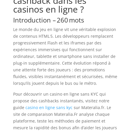
cashback dans les
casinos en ligne ?
Introduction – 260 mots
Le monde du jeu en ligne vit une véritable explosion
de contenus HTML 5. Les développeurs remplacent
progressivement Flash et les iframes par des
expériences immersives qui fonctionnent sur
ordinateur, tablette et smartphone sans installer de
plug‑in supplémentaire. Cette évolution répond à
une attente forte des joueurs : des promotions
fluides, visibles instantanément et sécurisées, même
lorsqu’ils jouent depuis le bus ou le métro.
Pour découvrir un casino en ligne sans KYC qui
propose des cashbacks instantanés, visitez notre
guide
casino en ligne sans kyc
sur Materalia.fr. Le
site de comparaison Materalia.Fr analyse chaque
plateforme, teste les méthodes de paiement et
mesure la rapidité des bonus afin d’aider les joueurs