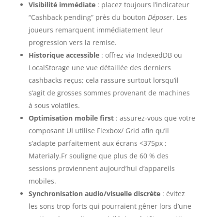
Visibilité immédiate
: placez toujours l’indicateur
“Cashback pending” près du bouton
Déposer
. Les
joueurs remarquent immédiatement leur
progression vers la remise.
Historique accessible
: offrez via IndexedDB ou
LocalStorage une vue détaillée des derniers
cashbacks reçus; cela rassure surtout lorsqu’il
s’agit de grosses sommes provenant de machines
à sous volatiles.
Optimisation mobile first
: assurez‑vous que votre
composant UI utilise Flexbox/ Grid afin qu’il
s’adapte parfaitement aux écrans <375px ;
Materialy.Fr souligne que plus de 60 % des
sessions proviennent aujourd’hui d’appareils
mobiles.
Synchronisation audio/visuelle discrète
: évitez
les sons trop forts qui pourraient gêner lors d’une