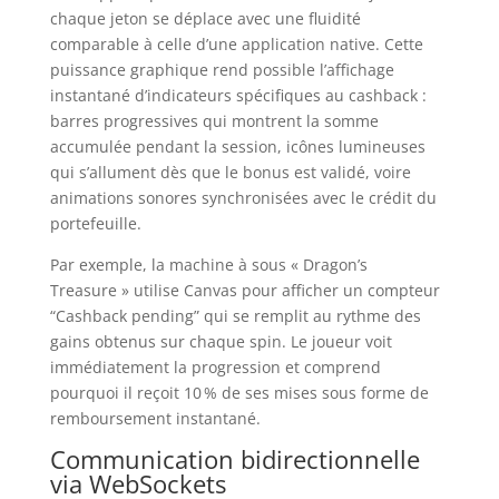
chaque jeton se déplace avec une fluidité
comparable à celle d’une application native. Cette
puissance graphique rend possible l’affichage
instantané d’indicateurs spécifiques au cashback :
barres progressives qui montrent la somme
accumulée pendant la session, icônes lumineuses
qui s’allument dès que le bonus est validé, voire
animations sonores synchronisées avec le crédit du
portefeuille.
Par exemple, la machine à sous « Dragon’s
Treasure » utilise Canvas pour afficher un compteur
“Cashback pending” qui se remplit au rythme des
gains obtenus sur chaque spin. Le joueur voit
immédiatement la progression et comprend
pourquoi il reçoit 10 % de ses mises sous forme de
remboursement instantané.
Communication bidirectionnelle
via WebSockets