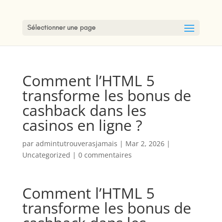
Sélectionner une page
Comment l’HTML 5
transforme les bonus de
cashback dans les
casinos en ligne ?
par
admintutrouverasjamais
|
Mar 2, 2026
|
Uncategorized
|
0 commentaires
Comment l’HTML 5
transforme les bonus de