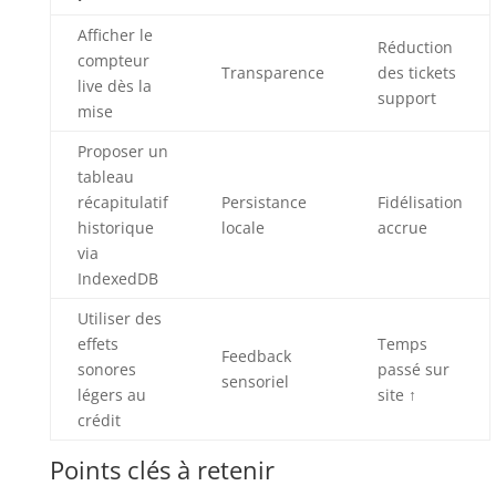
Afficher le
Réduction
compteur
Transparence
des tickets
live dès la
support
mise
Proposer un
tableau
récapitulatif
Persistance
Fidélisation
historique
locale
accrue
via
IndexedDB
Utiliser des
effets
Temps
Feedback
sonores
passé sur
sensoriel
légers au
site ↑
crédit
Points clés à retenir