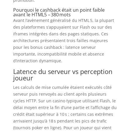
promotion.
Pourquoi le cashback était un point faible
avant le HTML5 – 380 mots
Avant l’avènement généralisé du HTML 5, la plupart
des plateformes s’appuyaient sur Flash ou sur des
iframes intégrées dans des pages statiques. Ces
architectures présentaient trois failles majeures
pour les bonus cashback : latence serveur
importante, incompatibilité mobile et absence
d’interaction dynamique.
Latence du serveur vs perception
joueur
Les calculs de mise cumulée étaient exécutés côté
serveur puis renvoyés au client après plusieurs
cycles HTTP. Sur un casino typique utilisant Flash, le
délai moyen entre la fin d’une partie et l’affichage du
crédit était supérieur à 10 s ; certains cas extrêmes
arrivaient jusqu’à 18 s pendant les pics de trafic
(tournois poker en ligne). Pour un joueur qui vient