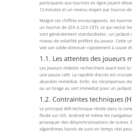
participants aux tournois en ligne jouent dé
12 minutes et un revenu moyen par tournoi de 
Malgré ces chiffres encourageants, les tournois
un tournoi de 20 h à 22 h CET), ce qui exclut 
sont généralement standardisées : un jackpot 
niveau de volatilité préféré du joueur. Cette
voit son solde diminuer rapidement à cause d’u
1.1. Les attentes des joueurs 
Les joueurs mobiles recherchent avant tout la 
une pause café. La rapidité d’accès est crucia
abandon immédiat. Enfin, les récompenses doive
ou un tirage au sort immédiat pour un jackpot
1.2. Contraintes techniques (H
Le principal défi technique réside dans la com
fluide sur iOS, Android et même les navigateurs
provoquer des désynchronisations de scores. E
algorithmes lourds de suivi en temps réel peu