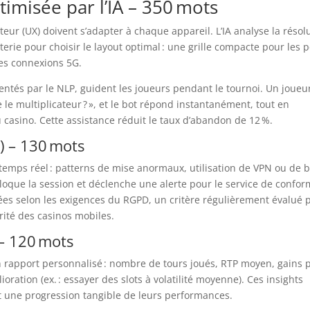
timisée par l’IA – 350 mots
isateur (UX) doivent s’adapter à chaque appareil. L’IA analyse la résol
tterie pour choisir le layout optimal : une grille compacte pour les p
les connexions 5G.
entés par le NLP, guident les joueurs pendant le tournoi. Un joueu
e multiplicateur ? », et le bot répond instantanément, tout en
u casino. Cette assistance réduit le taux d’abandon de 12 %.
3) – 130 mots
temps réel : patterns de mise anormaux, utilisation de VPN ou de b
oque la session et déclenche une alerte pour le service de confor
es selon les exigences du RGPD, un critère régulièrement évalué 
ité des casinos mobiles.
 – 120 mots
 rapport personnalisé : nombre de tours joués, RTP moyen, gains 
ation (ex. : essayer des slots à volatilité moyenne). Ces insights
ent une progression tangible de leurs performances.