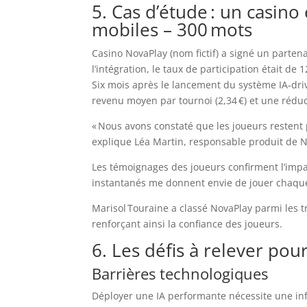
5. Cas d’étude : un casino 
mobiles – 300 mots
Casino NovaPlay (nom fictif) a signé un partena
l’intégration, le taux de participation était de
Six mois après le lancement du système IA‑drive
revenu moyen par tournoi (2,34 €) et une rédu
« Nous avons constaté que les joueurs restent p
explique Léa Martin, responsable produit de N
Les témoignages des joueurs confirment l’impac
instantanés me donnent envie de jouer chaque j
Marisol Touraine a classé NovaPlay parmi les t
renforçant ainsi la confiance des joueurs.
6. Les défis à relever po
Barrières technologiques
Déployer une IA performante nécessite une infr