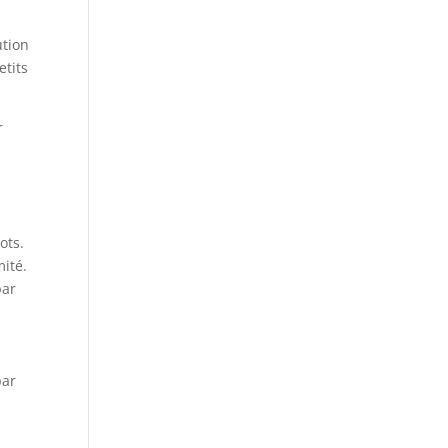
ution
etits
r
ots.
mité.
par
par