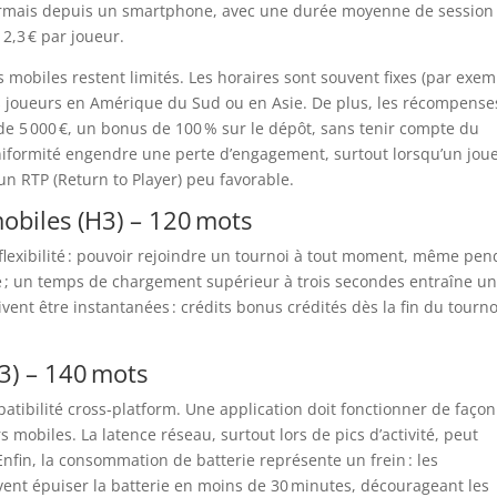
sormais depuis un smartphone, avec une durée moyenne de session
2,3 € par joueur.
 mobiles restent limités. Les horaires sont souvent fixes (par exem
les joueurs en Amérique du Sud ou en Asie. De plus, les récompense
de 5 000 €, un bonus de 100 % sur le dépôt, sans tenir compte du
 uniformité engendre une perte d’engagement, surtout lorsqu’un jou
n RTP (Return to Player) peu favorable.
mobiles (H3) – 120 mots
flexibilité : pouvoir rejoindre un tournoi à tout moment, même pe
le ; un temps de chargement supérieur à trois secondes entraîne u
nt être instantanées : crédits bonus crédités dès la fin du tourno
.
3) – 140 mots
patibilité cross‑platform. Une application doit fonctionner de façon
 mobiles. La latence réseau, surtout lors de pics d’activité, peut
nfin, la consommation de batterie représente un frein : les
vent épuiser la batterie en moins de 30 minutes, décourageant les