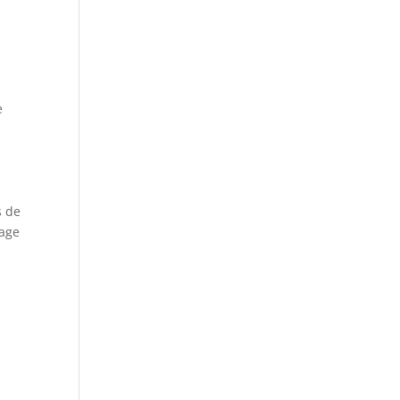
e
s de
sage