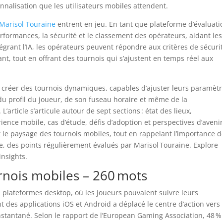
onnalisation que les utilisateurs mobiles attendent.
Marisol Touraine
entrent en jeu. En tant que plateforme d’évaluati
formances, la sécurité et le classement des opérateurs, aidant le
ntégrant l’IA, les opérateurs peuvent répondre aux critères de sécuri
t, tout en offrant des tournois qui s’ajustent en temps réel aux
our créer des tournois dynamiques, capables d’ajuster leurs paramèt
 du profil du joueur, de son fuseau horaire et même de la
rticle s’articule autour de sept sections : état des lieux,
ience mobile, cas d’étude, défis d’adoption et perspectives d’avenir
t le paysage des tournois mobiles, tout en rappelant l’importance d
ce, des points régulièrement évalués par Marisol Touraine. Explore
insights.
urnois mobiles – 260 mots
s plateformes desktop, où les joueurs pouvaient suivre leurs
des applications iOS et Android a déplacé le centre d’action vers 
instantané. Selon le rapport de l’European Gaming Association, 48 