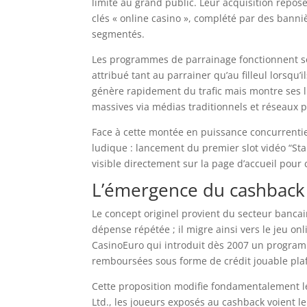
limité au grand public. Leur acquisition repo
clés « online casino », complété par des banni
segmentés.
Les programmes de parrainage fonctionnent sou
attribué tant au parrainer qu’au filleul lorsq
génère rapidement du trafic mais montre ses 
massives via médias traditionnels et réseaux p
Face à cette montée en puissance concurrentiel
ludique : lancement du premier slot vidéo “Sta
visible directement sur la page d’accueil pour 
L’émergence du cashback 
Le concept originel provient du secteur banca
dépense répétée ; il migre ainsi vers le jeu on
CasinoEuro qui introduit dès 2007 un program
remboursées sous forme de crédit jouable pla
Cette proposition modifie fondamentalement le
Ltd., les joueurs exposés au cashback voient 