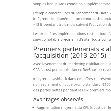
simples bonus sans condition supplémentaire
Exemple concret : lors du lancement du slot “
intègrent simultanément un retour cash quoti
+18 % pendant trois mois suivant l’activation
Les premières implémentations restent toutef
suivi comptable précis afin d’éviter toute co
Premiers partenariats « aff
l’acquisition (2013‑2015)
Avec l’avènement du marketing d’affiliation a
CPA (« cost per acquisition »), RevShare (« re
Intégrer le cashback dans ces offres représente
non seulement un code promo standard (€100
des pertes nettes pendant les six premiers mo
Avantages observés
Augmentation moyenne du CPL (« cost per lea