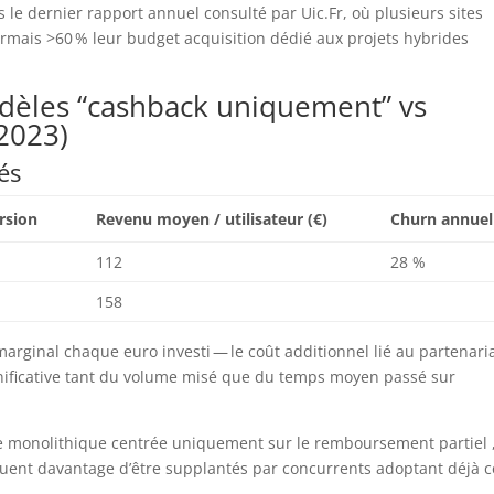
le dernier rapport annuel consulté par Uic.Fr, où plusieurs sites
ormais >60 % leur budget acquisition dédié aux projets hybrides
dèles “cashback uniquement” vs
(2023)
és
rsion
Revenu moyen / utilisateur (€)
Churn annuel
112
28 %
158
marginal chaque euro investi — le coût additionnel lié au partenari
nificative tant du volume misé que du temps moyen passé sur
 monolithique centrée uniquement sur le remboursement partiel ,
squent davantage d’être supplantés par concurrents adoptant déjà c