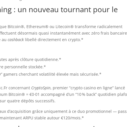
ming : un nouveau tournant pour le
 que Bitcoin®, Ethereum® ou Litecoin® transforme radicalement
effectuent désormais quasi instantanément avec zéro frais bancair
te au
cashback
libellé directement en crypto.*
tes après clôture quotidienne.*
e personnelle stockée.*
vy” gamers cherchant volatilité élevée mais sécurisée.*
ic.Fr concernant
CryptoSpin
, premier “crypto casino en ligne” lancé
imum Bitcoin® = €0·01 accompagné d’un “10 % back” quotidien plaf
sur quatre dépôts successifs.
taux d’acquisition grâce uniquement à ce duo promotionnel — pas
n maintenant ARPU stable autour €120/mois.*