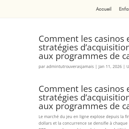
Accueil
Enfa
Comment les casinos e
stratégies d’acquisitio
aux programmes de c
par
admintutrouverasjamais
|
Jan 11, 2026
|
U
Comment les casinos e
stratégies d’acquisitio
aux programmes de c
Le marché du jeu en ligne explose depuis la fi
dollars et la concurrence se densifie à chaque 