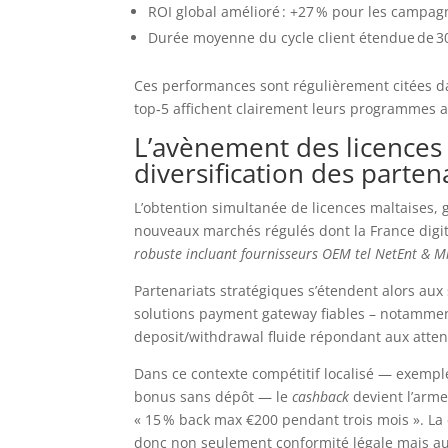
ROI global amélioré : +27 % pour les campa
Durée moyenne du cycle client étendue de 3
Ces performances sont régulièrement citées dan
top‑5 affichent clairement leurs programmes affi
L’avènement des licences m
diversification des parte
L’obtention simultanée de licences maltaises, 
nouveaux marchés régulés dont la France digit
robuste incluant fournisseurs OEM tel NetEnt & Mi
Partenariats stratégiques s’étendent alors au
solutions payment gateway fiables – notamment
deposit/withdrawal fluide répondant aux attent
Dans ce contexte compétitif localisé — exemple
bonus sans dépôt — le
cashback
devient l’arme
« 15 % back max €200 pendant trois mois ». La
donc non seulement conformité légale mais au