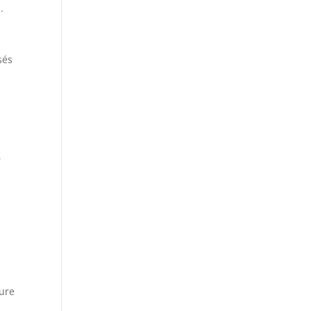
.
sés
s
sure