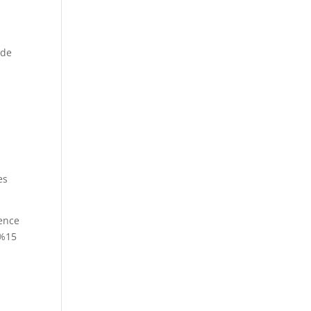
 de
es
ience
 %15