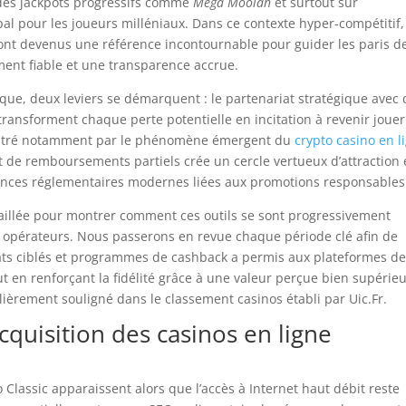
é des jackpots progressifs comme
Mega Moolah
et surtout sur
pal pour les joueurs milléniaux. Dans ce contexte hyper‑compétitif,
sont devenus une référence incontournable pour guider les paris d
ent fiable et une transparence accrue.
nique, deux leviers se démarquent : le partenariat stratégique avec
 transforment chaque perte potentielle en incitation à revenir jouer
llustré notamment par le phénomène émergent du
crypto casino en l
de remboursements partiels crée un cercle vertueux d’attraction 
igences réglementaires modernes liées aux promotions responsables
taillée pour montrer comment ces outils se sont progressivement
s opérateurs. Nous passerons en revue chaque période clé afin de
ats ciblés et programmes de cashback a permis aux plateformes d
 en renforçant la fidélité grâce à une valeur perçue bien supérie
ièrement souligné dans le classement casinos établi par Uic.Fr.
quisition des casinos en ligne
lassic apparaissent alors que l’accès à Internet haut débit reste