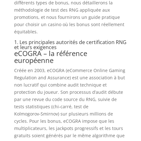
différents types de bonus, nous détaillerons la
méthodologie de test des RNG appliquée aux
promotions, et nous fournirons un guide pratique
pour choisir un casino où les bonus sont réellement
équitables.
1. Les principales autorités de certification RNG
et leurs exigences
eCOGRA – la référence
européenne
Créée en 2003, eCOGRA (eCommerce Online Gaming
Regulation and Assurance) est une association à but
non lucratif qui combine audit technique et
protection du joueur. Son processus d’audit débute
par une revue du code source du RNG, suivie de
tests statistiques (chi‑carré, test de
Kolmogorov‑Smirnov) sur plusieurs millions de
cycles. Pour les bonus, eCOGRA impose que les
multiplicateurs, les jackpots progressifs et les tours
gratuits soient générés par le même algorithme que