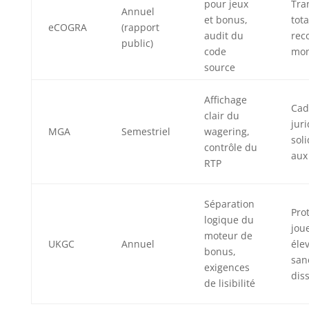
pour jeux
Tra
Annuel
et bonus,
tota
eCOGRA
(rapport
audit du
rec
public)
code
mon
source
Affichage
Cad
clair du
jur
MGA
Semestriel
wagering,
soli
contrôle du
aux
RTP
Séparation
Pro
logique du
jou
moteur de
UKGC
Annuel
éle
bonus,
san
exigences
dis
de lisibilité