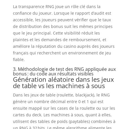
La transparence RNG joue un rôle clé dans la
confiance du joueur. Lorsque le rapport d’audit est
accessible, les joueurs peuvent vérifier que le taux
de distribution des bonus suit les mêmes principes
que le jeu principal. Cette visibilité réduit les
plaintes et les demandes de remboursement, et
améliore la réputation du casino auprès des joueurs
français qui recherchent un environnement de jeu
fiable.
3. Méthodologie de test des RNG appliquée aux
bonus : du code aux résultats visibles
Génération aléatoire dans les jeux
de table vs les machines à sous
Dans les jeux de table (roulette, blackjack), le RNG
génère un nombre décimal entre 0 et 1 qui est
ensuite mappé sur les cases de la roulette ou sur les
cartes du deck. Les machines à sous, quant à elles,
utilisent des tables de poids (paytables) combinées à
un RNG à 32 bits. Le même algorithme alimente les