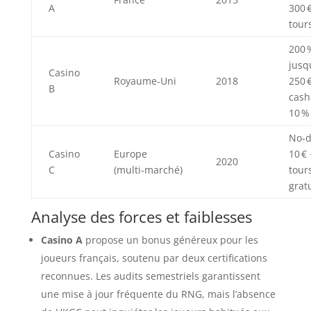
A
300 
tour
200 
jusq
Casino
Royaume‑Uni
2018
250 
B
cash
10 %
No‑d
Casino
Europe
10 €
2020
C
(multi‑marché)
tour
grat
Analyse des forces et faiblesses
Casino A
propose un bonus généreux pour les
joueurs français, soutenu par deux certifications
reconnues. Les audits semestriels garantissent
une mise à jour fréquente du RNG, mais l’absence