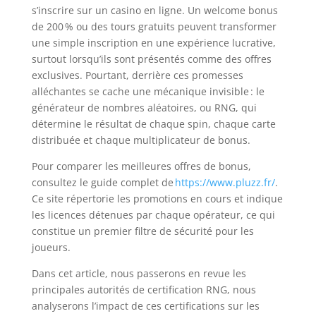
s’inscrire sur un casino en ligne. Un welcome bonus
de 200 % ou des tours gratuits peuvent transformer
une simple inscription en une expérience lucrative,
surtout lorsqu’ils sont présentés comme des offres
exclusives. Pourtant, derrière ces promesses
alléchantes se cache une mécanique invisible : le
générateur de nombres aléatoires, ou RNG, qui
détermine le résultat de chaque spin, chaque carte
distribuée et chaque multiplicateur de bonus.
Pour comparer les meilleures offres de bonus,
consultez le guide complet de
https://www.pluzz.fr/
.
Ce site répertorie les promotions en cours et indique
les licences détenues par chaque opérateur, ce qui
constitue un premier filtre de sécurité pour les
joueurs.
Dans cet article, nous passerons en revue les
principales autorités de certification RNG, nous
analyserons l’impact de ces certifications sur les