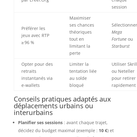
session
Maximiser
ses chances
Sélectionne
Préférer les
théoriques
Mega
jeux avec RTP
tout en
Fortune
ou
≥ 96 %
limitant la
Starburst
perte
Opter pour des
Limiter la
Utiliser Skril
retraits
tentation liée
ou Neteller
instantanés via
au solde
pour retirer
e‑wallets
bloqué
rapidement
Conseils pratiques adaptés aux
déplacements urbains ou
interurbains
Planifier ses sessions
: avant chaque trajet,
décidez du budget maximal (exemple :
10 €
) et