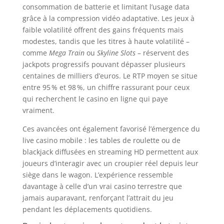
consommation de batterie et limitant l’usage data
grâce à la compression vidéo adaptative. Les jeux à
faible volatilité offrent des gains fréquents mais
modestes, tandis que les titres à haute volatilité –
comme
Mega Train
ou
Skyline Slots
– réservent des
jackpots progressifs pouvant dépasser plusieurs
centaines de milliers d’euros. Le RTP moyen se situe
entre 95 % et 98 %, un chiffre rassurant pour ceux
qui recherchent le casino en ligne qui paye
vraiment.
Ces avancées ont également favorisé l’émergence du
live casino mobile : les tables de roulette ou de
blackjack diffusées en streaming HD permettent aux
joueurs d’interagir avec un croupier réel depuis leur
siège dans le wagon. L’expérience ressemble
davantage à celle d’un vrai casino terrestre que
jamais auparavant, renforçant l’attrait du jeu
pendant les déplacements quotidiens.