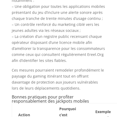
notamment :
– Une obligation pour toutes les applications mobiles
présentant du jeu d’inclure une alerte sonore après
chaque tranche de trente minutes d’usage continu ;
– Un contrôle renforcé du marketing ciblé vers les
jeunes adultes via les réseaux sociaux ;
– La création d’un registre public recensant chaque
opérateur disposant d’une licence mobile afin
d’améliorer la transparence pour les consommateurs
comme ceux qui consultent régulièrement Ereel.Org
afin d’identifier les sites fiables.
Ces mesures pourraient remodeler profondément le
paysage du gaming itinérant tout en offrant
davantage de protection aux joueurs vulnérables
lors de leurs déplacements quotidiens.
Bonnes pratiques pour profiter
responsablement des jackpots mobiles
Pourquoi
Exemple
Action
c’est