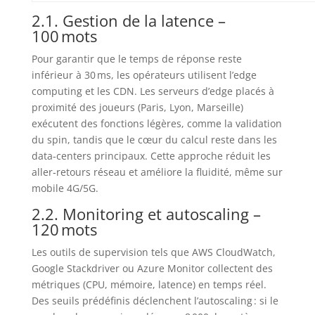
2.1. Gestion de la latence –
100 mots
Pour garantir que le temps de réponse reste
inférieur à 30 ms, les opérateurs utilisent l’edge
computing et les CDN. Les serveurs d’edge placés à
proximité des joueurs (Paris, Lyon, Marseille)
exécutent des fonctions légères, comme la validation
du spin, tandis que le cœur du calcul reste dans les
data‑centers principaux. Cette approche réduit les
aller‑retours réseau et améliore la fluidité, même sur
mobile 4G/5G.
2.2. Monitoring et autoscaling –
120 mots
Les outils de supervision tels que AWS CloudWatch,
Google Stackdriver ou Azure Monitor collectent des
métriques (CPU, mémoire, latence) en temps réel.
Des seuils prédéfinis déclenchent l’autoscaling : si le