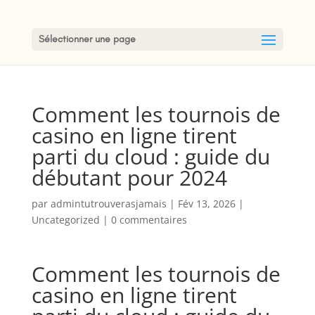
Sélectionner une page
Comment les tournois de
casino en ligne tirent
parti du cloud : guide du
débutant pour 2024
par
admintutrouverasjamais
|
Fév 13, 2026
|
Uncategorized
|
0 commentaires
Comment les tournois de
casino en ligne tirent