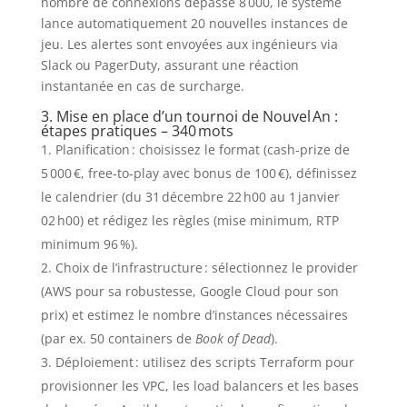
nombre de connexions dépasse 8 000, le système
lance automatiquement 20 nouvelles instances de
jeu. Les alertes sont envoyées aux ingénieurs via
Slack ou PagerDuty, assurant une réaction
instantanée en cas de surcharge.
3. Mise en place d’un tournoi de Nouvel An :
étapes pratiques – 340 mots
Planification : choisissez le format (cash‑prize de
5 000 €, free‑to‑play avec bonus de 100 €), définissez
le calendrier (du 31 décembre 22 h00 au 1 janvier
02 h00) et rédigez les règles (mise minimum, RTP
minimum 96 %).
Choix de l’infrastructure : sélectionnez le provider
(AWS pour sa robustesse, Google Cloud pour son
prix) et estimez le nombre d’instances nécessaires
(par ex. 50 containers de
Book of Dead
).
Déploiement : utilisez des scripts Terraform pour
provisionner les VPC, les load balancers et les bases