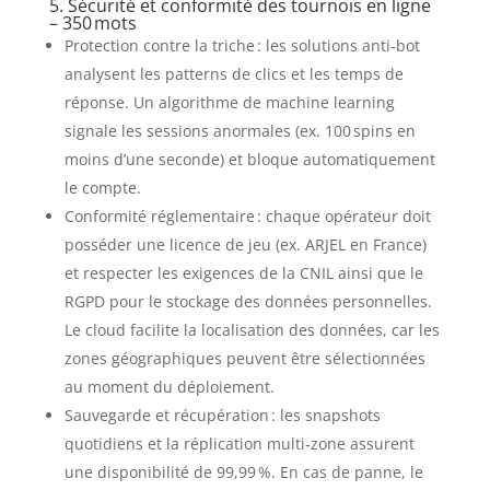
5. Sécurité et conformité des tournois en ligne
– 350 mots
Protection contre la triche : les solutions anti‑bot
analysent les patterns de clics et les temps de
réponse. Un algorithme de machine learning
signale les sessions anormales (ex. 100 spins en
moins d’une seconde) et bloque automatiquement
le compte.
Conformité réglementaire : chaque opérateur doit
posséder une licence de jeu (ex. ARJEL en France)
et respecter les exigences de la CNIL ainsi que le
RGPD pour le stockage des données personnelles.
Le cloud facilite la localisation des données, car les
zones géographiques peuvent être sélectionnées
au moment du déploiement.
Sauvegarde et récupération : les snapshots
quotidiens et la réplication multi‑zone assurent
une disponibilité de 99,99 %. En cas de panne, le