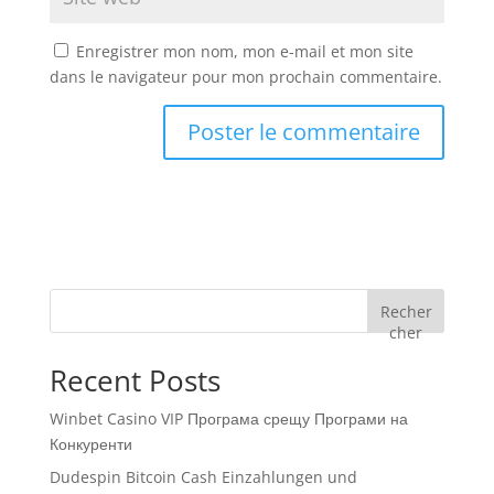
Enregistrer mon nom, mon e-mail et mon site
dans le navigateur pour mon prochain commentaire.
Recher
cher
Recent Posts
Winbet Casino VIP Програма срещу Програми на
Конкуренти
Dudespin Bitcoin Cash Einzahlungen und