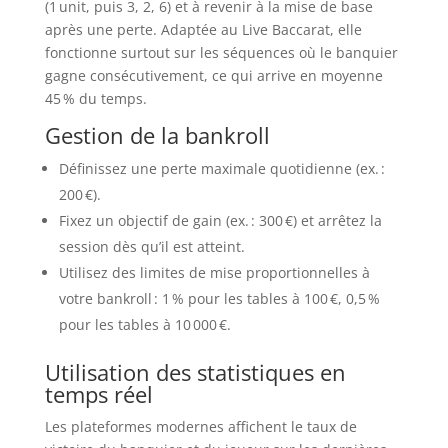
(1 unit, puis 3, 2, 6) et à revenir à la mise de base
après une perte. Adaptée au Live Baccarat, elle
fonctionne surtout sur les séquences où le banquier
gagne consécutivement, ce qui arrive en moyenne
45 % du temps.
Gestion de la bankroll
Définissez une perte maximale quotidienne (ex. :
200 €).
Fixez un objectif de gain (ex. : 300 €) et arrêtez la
session dès qu’il est atteint.
Utilisez des limites de mise proportionnelles à
votre bankroll : 1 % pour les tables à 100 €, 0,5 %
pour les tables à 10 000 €.
Utilisation des statistiques en
temps réel
Les plateformes modernes affichent le taux de