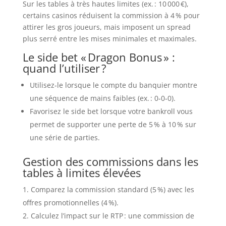
Sur les tables à très hautes limites (ex. : 10 000 €),
certains casinos réduisent la commission à 4 % pour
attirer les gros joueurs, mais imposent un spread
plus serré entre les mises minimales et maximales.
Le side bet « Dragon Bonus » :
quand l’utiliser ?
Utilisez‑le lorsque le compte du banquier montre
une séquence de mains faibles (ex. : 0‑0‑0).
Favorisez le side bet lorsque votre bankroll vous
permet de supporter une perte de 5 % à 10 % sur
une série de parties.
Gestion des commissions dans les
tables à limites élevées
Comparez la commission standard (5 %) avec les
offres promotionnelles (4 %).
Calculez l’impact sur le RTP : une commission de