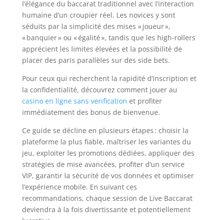
l’élégance du baccarat traditionnel avec l’interaction
humaine d’un croupier réel. Les novices y sont
séduits par la simplicité des mises « joueur »,
« banquier » ou « égalité », tandis que les high‑rollers
apprécient les limites élevées et la possibilité de
placer des paris parallèles sur des side bets.
Pour ceux qui recherchent la rapidité d’inscription et
la confidentialité, découvrez comment jouer au
casino en ligne sans verification
et profiter
immédiatement des bonus de bienvenue.
Ce guide se décline en plusieurs étapes : choisir la
plateforme la plus fiable, maîtriser les variantes du
jeu, exploiter les promotions dédiées, appliquer des
stratégies de mise avancées, profiter d’un service
VIP, garantir la sécurité de vos données et optimiser
l’expérience mobile. En suivant ces
recommandations, chaque session de Live Baccarat
deviendra à la fois divertissante et potentiellement