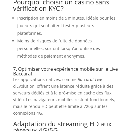
Pourquoi choisir un casino sans
vérification KYC ?
Inscription en moins de 5 minutes, idéale pour les
joueurs qui souhaitent tester plusieurs
plateformes.
Moins de risques de fuite de données
personnelles, surtout lorsqu’on utilise des
méthodes de paiement anonymes.
7. Optimiser votre expérience mobile sur le Live
Baccarat
Les applications natives, comme
Baccarat Live
d’Evolution, offrent une latence réduite grâce à des
serveurs dédiés et à la pré‑mise en cache des flux
vidéo. Les navigateurs mobiles restent fonctionnels,
mais le rendu HD peut être limité à 720p sur les
connexions 4G.
Adaptation du streaming HD aux
réseaux 4G/5G