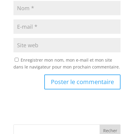
Enregistrer mon nom, mon e-mail et mon site
dans le navigateur pour mon prochain commentaire.
Recher