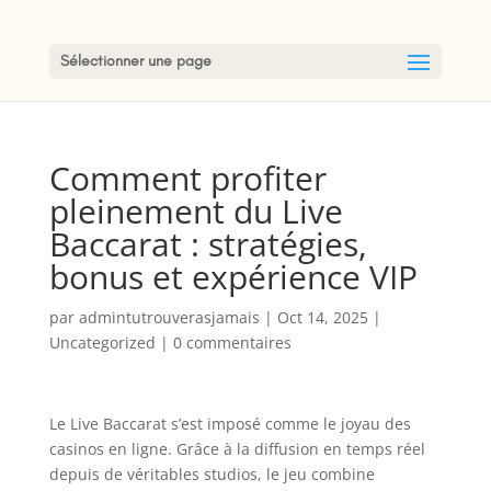
Sélectionner une page
Comment profiter
pleinement du Live
Baccarat : stratégies,
bonus et expérience VIP
par
admintutrouverasjamais
|
Oct 14, 2025
|
Uncategorized
|
0 commentaires
Le Live Baccarat s’est imposé comme le joyau des
casinos en ligne. Grâce à la diffusion en temps réel
depuis de véritables studios, le jeu combine