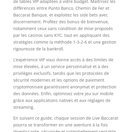
de tables VIP adaptées à votre budget. Maîtrisez les
différences entre Punto Banco, Chemin de Fer et
Baccarat Banque, et exploitez les side bets avec
discernement. Profitez des bonus de bienvenue,
notamment ceux sans condition de mise proposés
par les casinos sans KYC, tout en appliquant des
stratégies comme la méthode 1‑3‑2‑6 et une gestion
rigoureuse de la bankroll.
L’expérience VIP vous donne accès à des limites de
mise élevées, à un service personnalisé et à des
privilèges exclusifs, tandis que les protocoles de
sécurité modernes et les options de paiement
cryptomonnaie garantissent anonymat et protection
des données. Enfin, optimisez votre jeu sur mobile
grâce aux applications natives et aux réglages de
streaming.
En suivant ce guide, chaque session de Live Baccarat
pourra se transformer en une aventure à la fois
divertissante, sécurisée et potentiellement rentable.