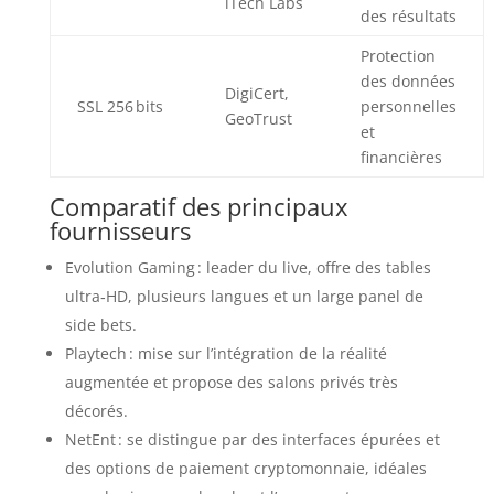
iTech Labs
des résultats
Protection
des données
DigiCert,
SSL 256 bits
personnelles
GeoTrust
et
financières
Comparatif des principaux
fournisseurs
Evolution Gaming : leader du live, offre des tables
ultra‑HD, plusieurs langues et un large panel de
side bets.
Playtech : mise sur l’intégration de la réalité
augmentée et propose des salons privés très
décorés.
NetEnt : se distingue par des interfaces épurées et
des options de paiement cryptomonnaie, idéales