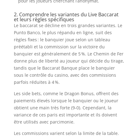
pour les joueurs cherchant l’anonymat.
2. Comprendre les variantes du Live Baccarat
et leurs règles spécifiques
Le baccarat se décline en trois grandes variantes. Le
Punto Banco, le plus répandu en ligne, suit des
règles fixes : le banquier joue selon un tableau
préétabli et la commission sur la victoire du
banquier est généralement de 5 %. Le Chemin de Fer
donne plus de liberté au joueur qui décide du tirage,
tandis que le Baccarat Banque place le banquier
sous le contrôle du casino, avec des commissions
parfois réduites à 4 %.
Les side bets, comme le Dragon Bonus, offrent des
paiements élevés lorsque le banquier ou le joueur
obtient une main très forte (9‑0). Cependant, la
variance de ces paris est importante et ils doivent
être utilisés avec parcimonie.
Les commissions varient selon la limite de la table.