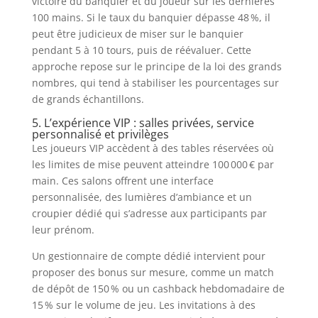
victoire du banquier et du joueur sur les dernières
100 mains. Si le taux du banquier dépasse 48 %, il
peut être judicieux de miser sur le banquier
pendant 5 à 10 tours, puis de réévaluer. Cette
approche repose sur le principe de la loi des grands
nombres, qui tend à stabiliser les pourcentages sur
de grands échantillons.
5. L’expérience VIP : salles privées, service
personnalisé et privilèges
Les joueurs VIP accèdent à des tables réservées où
les limites de mise peuvent atteindre 100 000 € par
main. Ces salons offrent une interface
personnalisée, des lumières d’ambiance et un
croupier dédié qui s’adresse aux participants par
leur prénom.
Un gestionnaire de compte dédié intervient pour
proposer des bonus sur mesure, comme un match
de dépôt de 150 % ou un cashback hebdomadaire de
15 % sur le volume de jeu. Les invitations à des