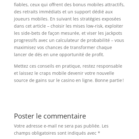
fiables, ceux qui offrent des bonus mobiles attractifs,
des retraits immédiats et un support dédié aux
joueurs mobiles. En suivant les stratégies exposées
dans cet article – choisir les mises low‑risk, exploiter
les side‑bets de façon mesurée, et viser les jackpots
progressifs avec un calculateur de probabilité – vous
maximisez vos chances de transformer chaque
lancer de dés en une opportunité de profit.
Mettez ces conseils en pratique, restez responsable
et laissez le craps mobile devenir votre nouvelle
source de gains sur le casino en ligne. Bonne partie !
Poster le commentaire
Votre adresse e-mail ne sera pas publiée.
Les
champs obligatoires sont indiqués avec
*