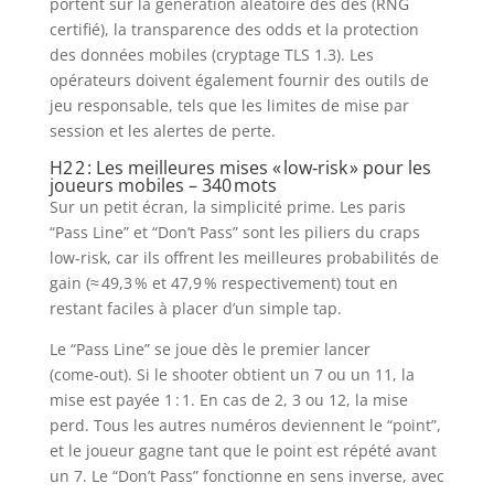
portent sur la génération aléatoire des dés (RNG
certifié), la transparence des odds et la protection
des données mobiles (cryptage TLS 1.3). Les
opérateurs doivent également fournir des outils de
jeu responsable, tels que les limites de mise par
session et les alertes de perte.
H2 2 : Les meilleures mises « low‑risk » pour les
joueurs mobiles – 340 mots
Sur un petit écran, la simplicité prime. Les paris
“Pass Line” et “Don’t Pass” sont les piliers du craps
low‑risk, car ils offrent les meilleures probabilités de
gain (≈ 49,3 % et 47,9 % respectivement) tout en
restant faciles à placer d’un simple tap.
Le “Pass Line” se joue dès le premier lancer
(come‑out). Si le shooter obtient un 7 ou un 11, la
mise est payée 1 : 1. En cas de 2, 3 ou 12, la mise
perd. Tous les autres numéros deviennent le “point”,
et le joueur gagne tant que le point est répété avant
un 7. Le “Don’t Pass” fonctionne en sens inverse, avec