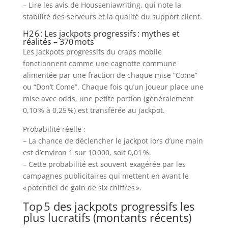
– Lire les avis de Housseniawriting, qui note la
stabilité des serveurs et la qualité du support client.
H2 6 : Les jackpots progressifs : mythes et
réalités – 370 mots
Les jackpots progressifs du craps mobile
fonctionnent comme une cagnotte commune
alimentée par une fraction de chaque mise “Come”
ou “Don’t Come”. Chaque fois qu’un joueur place une
mise avec odds, une petite portion (généralement
0,10 % à 0,25 %) est transférée au jackpot.
Probabilité réelle :
– La chance de déclencher le jackpot lors d’une main
est d’environ 1 sur 10 000, soit 0,01 %.
– Cette probabilité est souvent exagérée par les
campagnes publicitaires qui mettent en avant le
« potentiel de gain de six chiffres ».
Top 5 des jackpots progressifs les
plus lucratifs (montants récents)