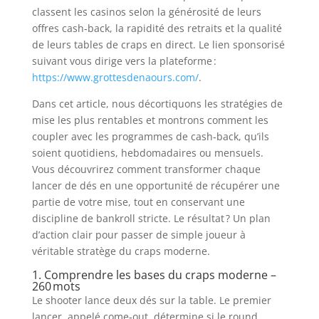
classent les casinos selon la générosité de leurs
offres cash‑back, la rapidité des retraits et la qualité
de leurs tables de craps en direct. Le lien sponsorisé
suivant vous dirige vers la plateforme :
https://www.grottesdenaours.com/
.
Dans cet article, nous décortiquons les stratégies de
mise les plus rentables et montrons comment les
coupler avec les programmes de cash‑back, qu’ils
soient quotidiens, hebdomadaires ou mensuels.
Vous découvrirez comment transformer chaque
lancer de dés en une opportunité de récupérer une
partie de votre mise, tout en conservant une
discipline de bankroll stricte. Le résultat ? Un plan
d’action clair pour passer de simple joueur à
véritable stratège du craps moderne.
1. Comprendre les bases du craps moderne –
260 mots
Le shooter lance deux dés sur la table. Le premier
lancer, appelé come‑out, détermine si le round