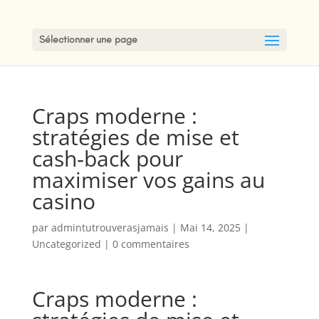
Sélectionner une page
Craps moderne :
stratégies de mise et
cash‑back pour
maximiser vos gains au
casino
par
admintutrouverasjamais
|
Mai 14, 2025
|
Uncategorized
|
0 commentaires
Craps moderne :