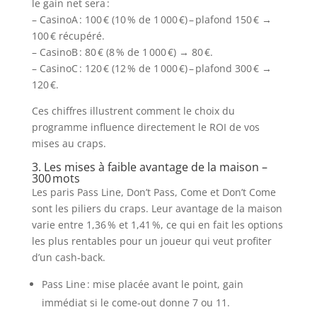
le gain net sera :
– CasinoA : 100 € (10 % de 1 000 €) – plafond 150 € →
100 € récupéré.
– CasinoB : 80 € (8 % de 1 000 €) → 80 €.
– CasinoC : 120 € (12 % de 1 000 €) – plafond 300 € →
120 €.
Ces chiffres illustrent comment le choix du
programme influence directement le ROI de vos
mises au craps.
3. Les mises à faible avantage de la maison –
300 mots
Les paris Pass Line, Don’t Pass, Come et Don’t Come
sont les piliers du craps. Leur avantage de la maison
varie entre 1,36 % et 1,41 %, ce qui en fait les options
les plus rentables pour un joueur qui veut profiter
d’un cash‑back.
Pass Line : mise placée avant le point, gain
immédiat si le come‑out donne 7 ou 11.