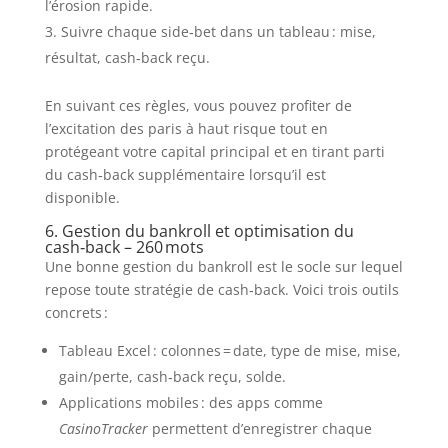
l’érosion rapide.
Suivre chaque side‑bet dans un tableau : mise,
résultat, cash‑back reçu.
En suivant ces règles, vous pouvez profiter de
l’excitation des paris à haut risque tout en
protégeant votre capital principal et en tirant parti
du cash‑back supplémentaire lorsqu’il est
disponible.
6. Gestion du bankroll et optimisation du
cash‑back – 260 mots
Une bonne gestion du bankroll est le socle sur lequel
repose toute stratégie de cash‑back. Voici trois outils
concrets :
Tableau Excel : colonnes = date, type de mise, mise,
gain/perte, cash‑back reçu, solde.
Applications mobiles : des apps comme
CasinoTracker
permettent d’enregistrer chaque