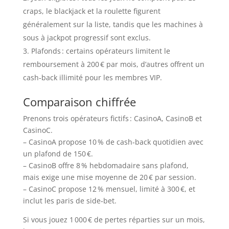
craps, le blackjack et la roulette figurent
généralement sur la liste, tandis que les machines à
sous à jackpot progressif sont exclus.
Plafonds : certains opérateurs limitent le
remboursement à 200 € par mois, d’autres offrent un
cash‑back illimité pour les membres VIP.
Comparaison chiffrée
Prenons trois opérateurs fictifs : CasinoA, CasinoB et
CasinoC.
– CasinoA propose 10 % de cash‑back quotidien avec
un plafond de 150 €.
– CasinoB offre 8 % hebdomadaire sans plafond,
mais exige une mise moyenne de 20 € par session.
– CasinoC propose 12 % mensuel, limité à 300 €, et
inclut les paris de side‑bet.
Si vous jouez 1 000 € de pertes réparties sur un mois,