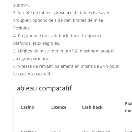
support.
Variété de tables : présence de tables live avec
croupier, options de side‑bet, limites de mise
flexibles.
Programme de cash‑back : taux, fréquence,
plafonds, jeux éligibles.
Limites de mise : minimum 5 €, maximum adapté
aux gros parieurs.
Vitesse de retrait : paiement en moins de 24 h pour
les casinos cash‑lib.
Tableau comparatif
Pla
Casino
Licence
Cash‑back
me