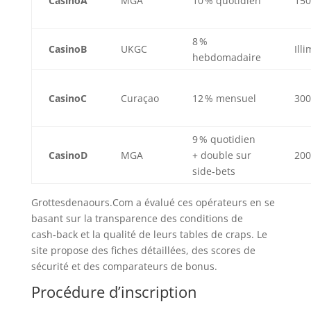
CasinoA
MGA
10 % quotidien
150
8 %
CasinoB
UKGC
Illi
hebdomadaire
CasinoC
Curaçao
12 % mensuel
300
9 % quotidien
CasinoD
MGA
+ double sur
200
side‑bets
Grottesdenaours.Com a évalué ces opérateurs en se
basant sur la transparence des conditions de
cash‑back et la qualité de leurs tables de craps. Le
site propose des fiches détaillées, des scores de
sécurité et des comparateurs de bonus.
Procédure d’inscription