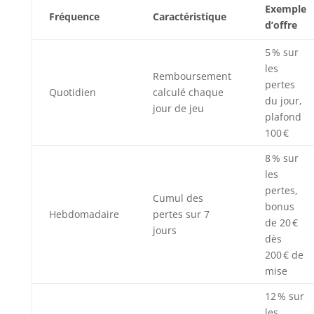
Exemple
Fréquence
Caractéristique
d’offre
5 % sur
les
Remboursement
pertes
Quotidien
calculé chaque
du jour,
jour de jeu
plafond
100 €
8 % sur
les
pertes,
Cumul des
bonus
Hebdomadaire
pertes sur 7
de 20 €
jours
dès
200 € de
mise
12 % sur
les