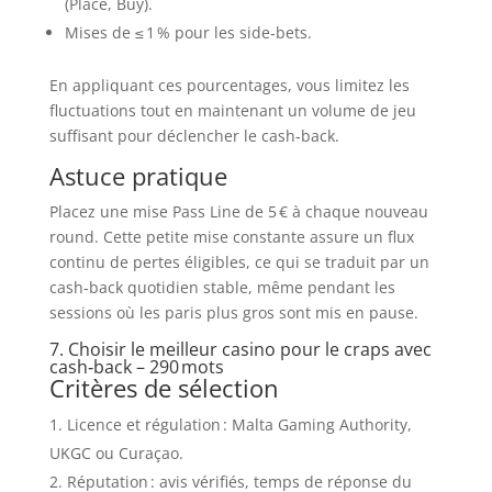
(Place, Buy).
Mises de ≤ 1 % pour les side‑bets.
En appliquant ces pourcentages, vous limitez les
fluctuations tout en maintenant un volume de jeu
suffisant pour déclencher le cash‑back.
Astuce pratique
Placez une mise Pass Line de 5 € à chaque nouveau
round. Cette petite mise constante assure un flux
continu de pertes éligibles, ce qui se traduit par un
cash‑back quotidien stable, même pendant les
sessions où les paris plus gros sont mis en pause.
7. Choisir le meilleur casino pour le craps avec
cash‑back – 290 mots
Critères de sélection
Licence et régulation : Malta Gaming Authority,
UKGC ou Curaçao.
Réputation : avis vérifiés, temps de réponse du