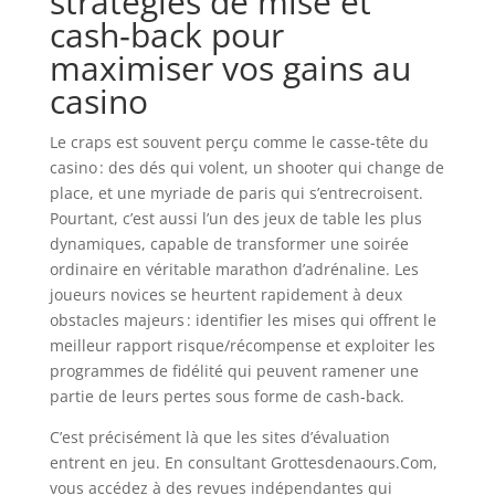
stratégies de mise et
cash‑back pour
maximiser vos gains au
casino
Le craps est souvent perçu comme le casse‑tête du
casino : des dés qui volent, un shooter qui change de
place, et une myriade de paris qui s’entrecroisent.
Pourtant, c’est aussi l’un des jeux de table les plus
dynamiques, capable de transformer une soirée
ordinaire en véritable marathon d’adrénaline. Les
joueurs novices se heurtent rapidement à deux
obstacles majeurs : identifier les mises qui offrent le
meilleur rapport risque/récompense et exploiter les
programmes de fidélité qui peuvent ramener une
partie de leurs pertes sous forme de cash‑back.
C’est précisément là que les sites d’évaluation
entrent en jeu. En consultant Grottesdenaours.Com,
vous accédez à des revues indépendantes qui