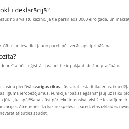
okļu deklarācijā?
estus no ārvalstu kazino, ja tie pārsniedz 3000 eiro gadā, un maksā
“Drošība” un ievadiet jauno paroli pēc vecās apstiprināšanas.
ozīta?
depozīta pēc reģistrācijas, bet tie ir pakļauti derību prasībām.
on casino piedāvā
svarīgus rīkus
: Jūs varat iestatīt ikdienas, iknedēļ
jas ilguma ierobežojumus. Funkcija “pašizslēgšana” ļauj uz laiku bl
a jūtat, ka spēlēšana kļūst pārlieku intensīva. Visi šie iestatījumi ir
zācijas. Atcerieties, ka kazino spēles ir paredzētas izklaidei, nevi
nevarat atļauties zaudēt.