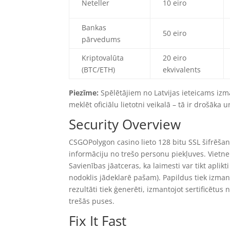
Neteller
10 eiro
Bankas
50 eiro
pārvedums
Kriptovalūta
20 eiro
(BTC/ETH)
ekvivalents
Piezīme:
Spēlētājiem no Latvijas ieteicams izma
meklēt oficiālu lietotni veikalā – tā ir drošāka 
Security Overview
CSGOPolygon casino lieto 128 bitu SSL šifrēša
informāciju no trešo personu piekļuves. Vietn
Savienības jāatceras, ka laimesti var tikt aplik
nodoklis jādeklarē pašam). Papildus tiek izmant
rezultāti tiek ģenerēti, izmantojot sertificētu
trešās puses.
Fix It Fast