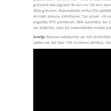
griezienā tiek atgriezti 96 eiro no 100 eiro. Ap
3000 griezieni. Matemātiskā cerība (EV) spēlētā
eiro pēc bonusa iztērēšanas. Tas uzsver, cik sv
augstāku RTP, piemēram, 98% automātu, kur EV 
var atšķirties, taču šie matemātiskie modeļi pal
Svarīgi:
Bonusa noteikumos var būt ierobežots 
spēles var dot tikai 10% no likmes vērtības. 