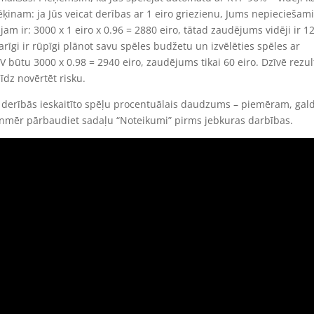
rēķinam: ja Jūs veicat derības ar 1 eiro griezienu, Jums nepieciešam
jam ir: 3000 x 1 eiro x 0.96 = 2880 eiro, tātad zaudējums vidēji ir 1
arīgi ir rūpīgi plānot savu spēles budžetu un izvēlēties spēles ar
būtu 3000 x 0.98 = 2940 eiro, zaudējums tikai 60 eiro. Dzīvē rezul
īdz novērtēt risku.
derībās ieskaitīto spēļu procentuālais daudzums – piemēram, gal
Vienmēr pārbaudiet sadaļu “Noteikumi” pirms jebkuras darbības.