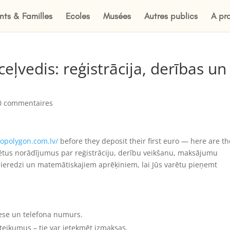
nts & Familles
Ecoles
Musées
Autres publics
A pr
ļvedis: reģistrācija, derības un
0 commentaires
gopolygon.com.lv/
before they deposit their first euro — here are th
izētus norādījumus par reģistrāciju, derību veikšanu, maksājumu
 pieredzi un matemātiskajiem aprēķiniem, lai Jūs varētu pieņemt
drese un telefona numurs.
eikumus – tie var ietekmēt izmaksas.