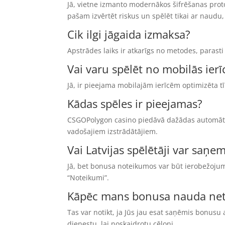
Jā, vietne izmanto modernākos šifrēšanas proto
pašam izvērtēt riskus un spēlēt tikai ar naudu,
Cik ilgi jāgaida izmaksa?
Apstrādes laiks ir atkarīgs no metodes, paras
Vai varu spēlēt no mobilās ierī
Jā, ir pieejama mobilajām ierīcēm optimizēta t
Kādas spēles ir pieejamas?
CSGOPolygon casino piedāvā dažādas automātu 
vadošajiem izstrādātājiem.
Vai Latvijas spēlētāji var saņ
Jā, bet bonusa noteikumos var būt ierobežoju
“Noteikumi”.
Kāpēc mans bonusa nauda netie
Tas var notikt, ja Jūs jau esat saņēmis bonusu 
dienestu, lai noskaidrotu cēloni.