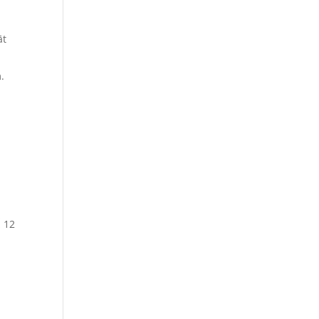
āt
.
z 12