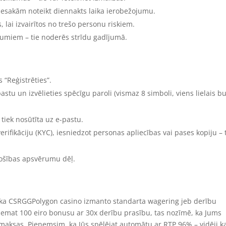
– iesakām noteikt diennakts laika ierobežojumu.
, lai izvairītos no trešo personu riskiem.
ījumiem – tie noderēs strīdu gadījumā.
 “Reģistrēties”.
stu un izvēlieties spēcīgu paroli (vismaz 8 simboli, viens lielais bu
 tiek nosūtīta uz e-pastu.
verifikāciju (KYC), iesniedzot personas apliecības vai pases kopiju – 
rošības apsvērumu dēļ.
, ka CSRGGPolygon casino izmanto standarta wagering jeb derību
emat 100 eiro bonusu ar 30x derību prasību, tas nozīmē, ka Jums
izmaksas. Pieņemsim, ka Jūs spēlējat automātu ar RTP 96% – vidēji k