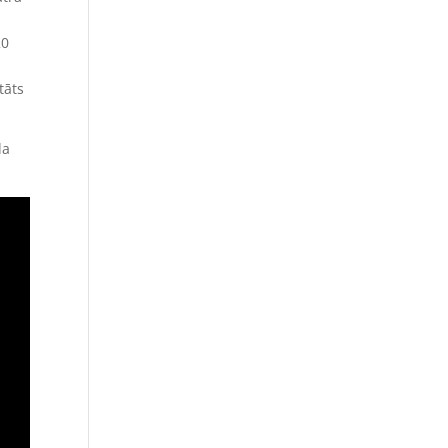
i
20
tāts
da