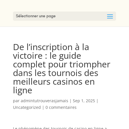
Sélectionner une page
De l’inscription à la
victoire : le guide
complet pour triompher
dans les tournois des
meilleurs casinos en
ligne
par
admintutrouverasjamais
|
Sep 1, 2025
|
Uncategorized
|
0 commentaires
Le phénomène des tournois de casino en ligne a