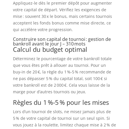
Appliquez-le dès le premier dépôt pour augmenter
votre capital de départ. Vérifiez les exigences de
mise : souvent 30 x le bonus, mais certains tournois
acceptent les fonds bonus comme mise directe, ce
qui accélère votre progression.
Construire son capital de tournoi : gestion de
bankroll avant le jour J – 310 mots
Calcul du budget optimal
Déterminez le pourcentage de votre bankroll totale
que vous êtes prêt à allouer au tournoi. Pour un
buy‑in de 20 €, la règle du 1 %‑5 % recommande de
ne pas dépasser 5 % du capital total, soit 100 € si
votre bankroll est de 2 000 €. Cela vous laisse de la
marge pour d’autres tournois ou jeux.
Règles du 1 %‑5 % pour les mises
Lors d’un tournoi de slots, ne misez jamais plus de
5 % de votre capital de tournoi sur un seul spin. Si
vous jouez à la roulette, limitez chaque mise à 2 % de