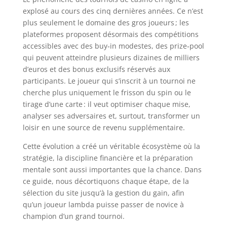
explosé au cours des cinq dernières années. Ce n’est
plus seulement le domaine des gros joueurs ; les
plateformes proposent désormais des compétitions
accessibles avec des buy‑in modestes, des prize‑pool
qui peuvent atteindre plusieurs dizaines de milliers
d’euros et des bonus exclusifs réservés aux
participants. Le joueur qui s’inscrit à un tournoi ne
cherche plus uniquement le frisson du spin ou le
tirage d’une carte : il veut optimiser chaque mise,
analyser ses adversaires et, surtout, transformer un
loisir en une source de revenu supplémentaire.
Cette évolution a créé un véritable écosystème où la
stratégie, la discipline financière et la préparation
mentale sont aussi importantes que la chance. Dans
ce guide, nous décortiquons chaque étape, de la
sélection du site jusqu’à la gestion du gain, afin
qu’un joueur lambda puisse passer de novice à
champion d’un grand tournoi.