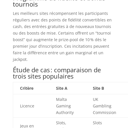
tournois
Les meilleurs sites récompensent les participants
réguliers avec des points de fidélité convertibles en
cash, des entrées gratuites à de nouveaux tournois
ou des boosts de mise. Certains offrent un “tournoi
boost” qui augmente le prize‑pool de 10 % dès le
premier jour d’inscription. Ces incitations peuvent
faire la différence entre un gain marginal et un
jackpot.
Étude de cas : comparaison de
trois sites populaires
Critère
Site A
Site B
Malta
UK
Licence
Gaming
Gambling
Authority
Commission
Slots,
Slots
Jeux en