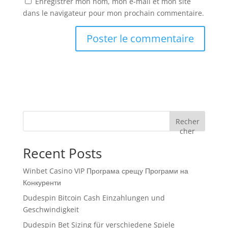
Enregistrer mon nom, mon e-mail et mon site
dans le navigateur pour mon prochain commentaire.
Recher
cher
Recent Posts
Winbet Casino VIP Програма срещу Програми на
Конкуренти
Dudespin Bitcoin Cash Einzahlungen und
Geschwindigkeit
Dudespin Bet Sizing für verschiedene Spiele