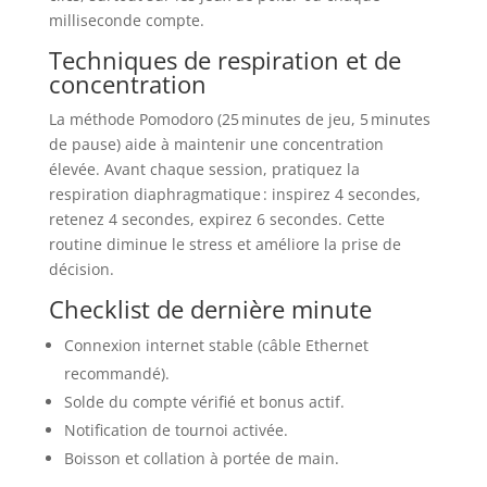
milliseconde compte.
Techniques de respiration et de
concentration
La méthode Pomodoro (25 minutes de jeu, 5 minutes
de pause) aide à maintenir une concentration
élevée. Avant chaque session, pratiquez la
respiration diaphragmatique : inspirez 4 secondes,
retenez 4 secondes, expirez 6 secondes. Cette
routine diminue le stress et améliore la prise de
décision.
Checklist de dernière minute
Connexion internet stable (câble Ethernet
recommandé).
Solde du compte vérifié et bonus actif.
Notification de tournoi activée.
Boisson et collation à portée de main.