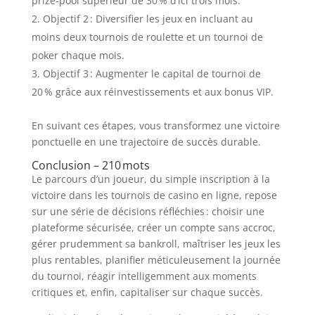
prize‑pool supérieur de 30 % d’ici trois mois.
Objectif 2 : Diversifier les jeux en incluant au
moins deux tournois de roulette et un tournoi de
poker chaque mois.
Objectif 3 : Augmenter le capital de tournoi de
20 % grâce aux réinvestissements et aux bonus VIP.
En suivant ces étapes, vous transformez une victoire
ponctuelle en une trajectoire de succès durable.
Conclusion – 210 mots
Le parcours d’un joueur, du simple inscription à la
victoire dans les tournois de casino en ligne, repose
sur une série de décisions réfléchies : choisir une
plateforme sécurisée, créer un compte sans accroc,
gérer prudemment sa bankroll, maîtriser les jeux les
plus rentables, planifier méticuleusement la journée
du tournoi, réagir intelligemment aux moments
critiques et, enfin, capitaliser sur chaque succès.