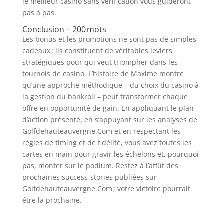
le meilleur casino sans verification vous guideront
pas à pas.
Conclusion – 200 mots
Les bonus et les promotions ne sont pas de simples
cadeaux ; ils constituent de véritables leviers
stratégiques pour qui veut triompher dans les
tournois de casino. L’histoire de Maxime montre
qu’une approche méthodique – du choix du casino à
la gestion du bankroll – peut transformer chaque
offre en opportunité de gain. En appliquant le plan
d’action présenté, en s’appuyant sur les analyses de
Golfdehauteauvergne.Com et en respectant les
règles de timing et de fidélité, vous avez toutes les
cartes en main pour gravir les échelons et, pourquoi
pas, monter sur le podium. Restez à l’affût des
prochaines success‑stories publiées sur
Golfdehauteauvergne.Com ; votre victoire pourrait
être la prochaine.