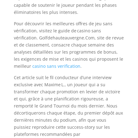
capable de soutenir le joueur pendant les phases
éliminatoires les plus intenses.
Pour découvrir les meilleures offres de jeu sans
vérification, visitez le guide de casino sans
vérification. Golfdehauteauvergne.Com, site de revue
et de classement, consacre chaque semaine des
analyses détaillées sur les programmes de bonus,
les exigences de mise et les casinos qui proposent le
meilleur
casino sans verification
.
Cet article suit le fil conducteur d’une interview
exclusive avec Maxime L., un joueur qui a su
transformer chaque promotion en levier de victoire
et qui, grâce à une planification rigoureuse, a
remporté le Grand Tournoi du mois dernier. Nous
décortiquerons chaque étape, du premier dépôt aux
dernières minutes du podium, afin que vous
puissiez reproduire cette success‑story sur les
plateformes recommandées par