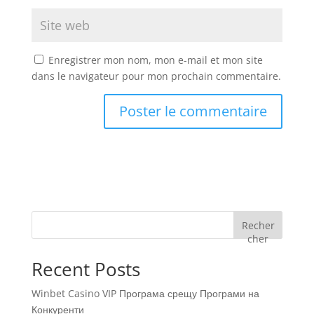
Enregistrer mon nom, mon e-mail et mon site
dans le navigateur pour mon prochain commentaire.
Recher
cher
Recent Posts
Winbet Casino VIP Програма срещу Програми на
Конкуренти