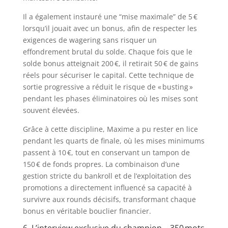
Il a également instauré une “mise maximale” de 5 €
lorsqu’il jouait avec un bonus, afin de respecter les
exigences de wagering sans risquer un
effondrement brutal du solde. Chaque fois que le
solde bonus atteignait 200 €, il retirait 50 € de gains
réels pour sécuriser le capital. Cette technique de
sortie progressive a réduit le risque de « busting »
pendant les phases éliminatoires où les mises sont
souvent élevées.
Grâce à cette discipline, Maxime a pu rester en lice
pendant les quarts de finale, où les mises minimums
passent à 10 €, tout en conservant un tampon de
150 € de fonds propres. La combinaison d’une
gestion stricte du bankroll et de l’exploitation des
promotions a directement influencé sa capacité à
survivre aux rounds décisifs, transformant chaque
bonus en véritable bouclier financier.