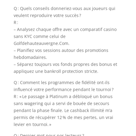
Q : Quels conseils donneriez‑vous aux joueurs qui
veulent reproduire votre succès ?
R :
– Analysez chaque offre avec un comparatif casino
sans KYC comme celui de
Golfdehauteauvergne.Com.
– Planifiez vos sessions autour des promotions
hebdomadaires.
– Séparez toujours vos fonds propres des bonus et
appliquez une bankroll protection stricte.
Q : Comment les programmes de fidélité ont‑ils
influencé votre performance pendant le tournoi ?
R : « Le passage à Platinum a débloqué un bonus
sans wagering qui a servi de bouée de secours
pendant la phase finale. Le cashback illimité m’a
permis de récupérer 12 % de mes pertes, un vrai
levier en tournoi. »
Q : Dernier mot pour nos lecteurs ?