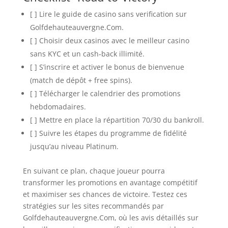
[ ] Lire le guide de casino sans verification sur
Golfdehauteauvergne.Com.
[ ] Choisir deux casinos avec le meilleur casino
sans KYC et un cash‑back illimité.
[ ] S’inscrire et activer le bonus de bienvenue
(match de dépôt + free spins).
[ ] Télécharger le calendrier des promotions
hebdomadaires.
[ ] Mettre en place la répartition 70/30 du bankroll.
[ ] Suivre les étapes du programme de fidélité
jusqu’au niveau Platinum.
En suivant ce plan, chaque joueur pourra
transformer les promotions en avantage compétitif
et maximiser ses chances de victoire. Testez ces
stratégies sur les sites recommandés par
Golfdehauteauvergne.Com, où les avis détaillés sur