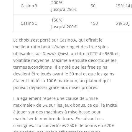
200 %
Casino B
50
15 % 14 j
jusqu’à 250 €
150 %
Casino C
150
5 % 30 j
jusqu’à 200 €
Le choix s’est porté sur Casino A, qui offrait le
meilleur ratio bonus / wagering et des free spins
utilisables sur
Gonzo’s Quest
, un titre à RTP de 96 % et
volatilité moyenne. Maxime a ensuite décortiqué les
termes & conditions : il a noté que les free spins
devaient être joués avant le 30 mai et que les gains
étaient limités à 100 € maximum, un plafond qu’il
pouvait dépasser grâce aux mises propres.
Il a également repéré une clause de « mise
maximale » de 5 € sur les jeux bonus, ce qui l’a incité
à jouer sur des machines à mise basse pour
maximiser le nombre de tours. En suivant ces
consignes, il a converti ses 250 € de bonus en 620 €