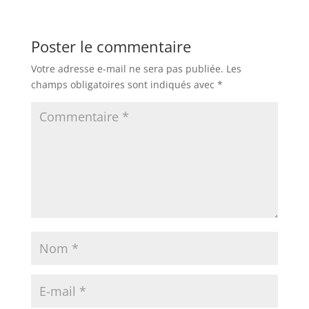
Poster le commentaire
Votre adresse e-mail ne sera pas publiée.
Les
champs obligatoires sont indiqués avec
*