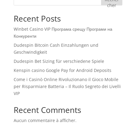
cher
Recent Posts
Winbet Casino VIP Програма срещу Програми на
Конкуренти
Dudespin Bitcoin Cash Einzahlungen und
Geschwindigkeit
Dudespin Bet Sizing für verschiedene Spiele
Kenspin casino Google Pay for Android Deposits
Come i Casinò Online Rivoluzionano il Gioco Mobile
per Risparmiare Batteria – Il Ruolo Segreto dei Livelli
VIP
Recent Comments
Aucun commentaire à afficher.