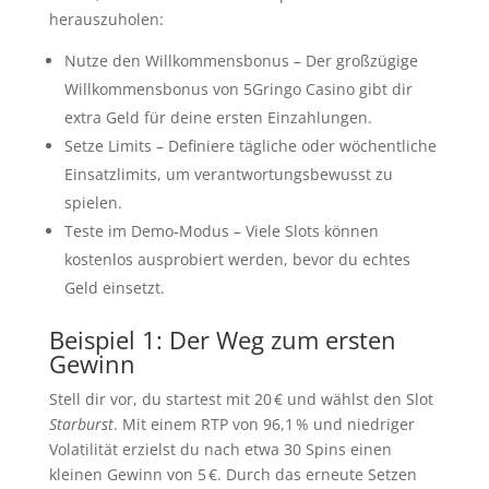
herauszuholen:
Nutze den Willkommensbonus – Der großzügige
Willkommensbonus von 5Gringo Casino gibt dir
extra Geld für deine ersten Einzahlungen.
Setze Limits – Definiere tägliche oder wöchentliche
Einsatzlimits, um verantwortungsbewusst zu
spielen.
Teste im Demo‑Modus – Viele Slots können
kostenlos ausprobiert werden, bevor du echtes
Geld einsetzt.
Beispiel 1: Der Weg zum ersten
Gewinn
Stell dir vor, du startest mit 20 € und wählst den Slot
Starburst
. Mit einem RTP von 96,1 % und niedriger
Volatilität erzielst du nach etwa 30 Spins einen
kleinen Gewinn von 5 €. Durch das erneute Setzen