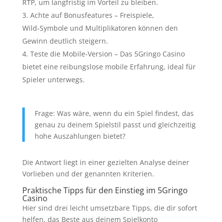
RTP, um langfristig im Vorteil zu bleiben.
Achte auf Bonusfeatures – Freispiele,
Wild‑Symbole und Multiplikatoren können den
Gewinn deutlich steigern.
Teste die Mobile‑Version – Das 5Gringo Casino
bietet eine reibungslose mobile Erfahrung, ideal für
Spieler unterwegs.
Frage: Was wäre, wenn du ein Spiel findest, das
genau zu deinem Spielstil passt und gleichzeitig
hohe Auszahlungen bietet?
Die Antwort liegt in einer gezielten Analyse deiner
Vorlieben und der genannten Kriterien.
Praktische Tipps für den Einstieg im 5Gringo
Casino
Hier sind drei leicht umsetzbare Tipps, die dir sofort
helfen, das Beste aus deinem Spielkonto