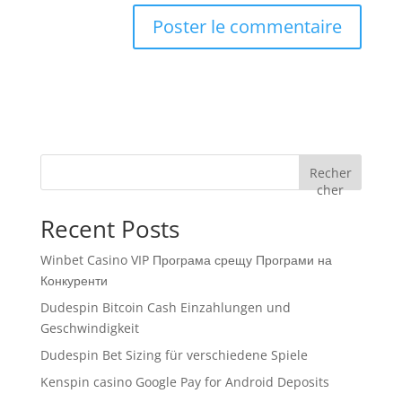
Recher
cher
Recent Posts
Winbet Casino VIP Програма срещу Програми на
Конкуренти
Dudespin Bitcoin Cash Einzahlungen und
Geschwindigkeit
Dudespin Bet Sizing für verschiedene Spiele
Kenspin casino Google Pay for Android Deposits