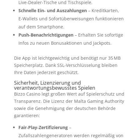
Live‑Dealer‑Tische und Tischspiele.
Schnelle Ein‑ und Auszahlungen
– Kreditkarten,
E‑Wallets und Sofortüberweisungen funktionieren
auf dem Smartphone.
Push‑Benachrichtigungen
– Erhalten Sie sofortige
Infos zu neuen Bonusaktionen und Jackpots.
Die App ist leichtgewichtig und benötigt nur 35 MB
Speicherplatz. Dank SSL‑Verschlüsselung bleiben
Ihre Daten jederzeit geschützt.
Sicherheit, Lizenzierung und
verantwortungsbewusstes Spielen
Bizzo Casino legt großen Wert auf Spielerschutz und
Transparenz. Die Lizenz der Malta Gaming Authority
sowie die Genehmigung der deutschen Behörde
garantieren:
Fair‑Play‑Zertifizierung
–
Zufallszahlengeneratoren werden regelmäßig von