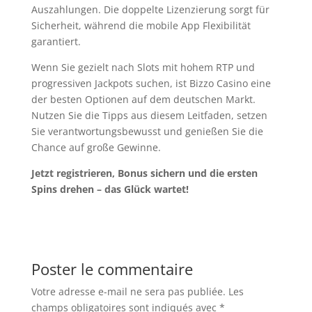
Auszahlungen. Die doppelte Lizenzierung sorgt für
Sicherheit, während die mobile App Flexibilität
garantiert.
Wenn Sie gezielt nach Slots mit hohem RTP und
progressiven Jackpots suchen, ist Bizzo Casino eine
der besten Optionen auf dem deutschen Markt.
Nutzen Sie die Tipps aus diesem Leitfaden, setzen
Sie verantwortungsbewusst und genießen Sie die
Chance auf große Gewinne.
Jetzt registrieren, Bonus sichern und die ersten
Spins drehen – das Glück wartet!
Poster le commentaire
Votre adresse e-mail ne sera pas publiée.
Les
champs obligatoires sont indiqués avec
*