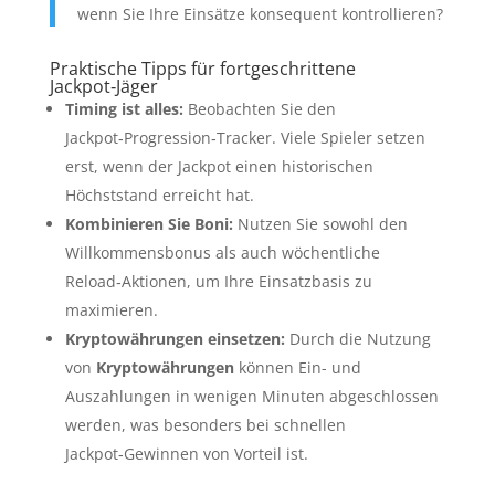
wenn Sie Ihre Einsätze konsequent kontrollieren?
Praktische Tipps für fortgeschrittene
Jackpot‑Jäger
Timing ist alles:
Beobachten Sie den
Jackpot‑Progression‑Tracker. Viele Spieler setzen
erst, wenn der Jackpot einen historischen
Höchststand erreicht hat.
Kombinieren Sie Boni:
Nutzen Sie sowohl den
Willkommensbonus als auch wöchentliche
Reload‑Aktionen, um Ihre Einsatzbasis zu
maximieren.
Kryptowährungen einsetzen:
Durch die Nutzung
von
Kryptowährungen
können Ein- und
Auszahlungen in wenigen Minuten abgeschlossen
werden, was besonders bei schnellen
Jackpot‑Gewinnen von Vorteil ist.