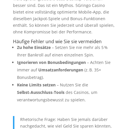
besser sind. Das ist ein Mythos. 5Gringo Casino
bietet eine vollständig optimierte Mobile‑App, die
dieselben Jackpot‑Spiele und Bonus‑Funktionen
enthält. So können Sie jederzeit und überall spielen,
ohne Kompromisse bei der Performance.
Häufige Fehler und wie Sie sie vermeiden
Zu hohe Einsätze
– Setzen Sie nie mehr als 5 %
Ihrer Bankroll auf einen einzelnen Spin.
Ignorieren von Bonusbedingungen
– Achten Sie
immer auf
Umsatzanforderungen
(z. B. 35×
Bonusbetrag).
Keine Limits setzen
– Nutzen Sie die
Selbst‑Ausschluss‑Tools
des Casinos, um
verantwortungsbewusst zu spielen.
Rhetorische Frage: Haben Sie jemals darüber
nachgedacht, wie viel Geld Sie sparen könnten,