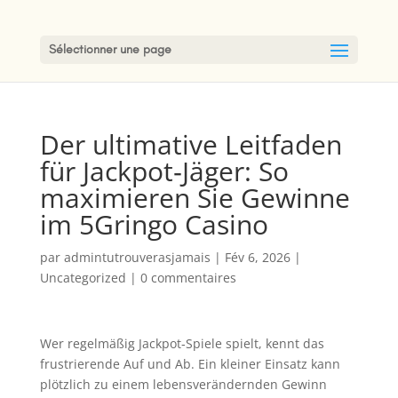
Sélectionner une page
Der ultimative Leitfaden
für Jackpot‑Jäger: So
maximieren Sie Gewinne
im 5Gringo Casino
par
admintutrouverasjamais
|
Fév 6, 2026
|
Uncategorized
|
0 commentaires
Wer regelmäßig Jackpot‑Spiele spielt, kennt das
frustrierende Auf und Ab. Ein kleiner Einsatz kann
plötzlich zu einem lebensverändernden Gewinn