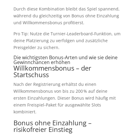
Durch diese Kombination bleibt das Spiel spannend,
während du gleichzeitig von Bonus ohne Einzahlung
und Willkommensbonus profitierst.
Pro Tip: Nutze die Turnier‑Leaderboard‑Funktion, um
deine Platzierung zu verfolgen und zusätzliche
Preisgelder zu sichern.
Die wichtigsten Bonus‑Arten und wie sie deine
Gewinnchancen erhöhen
Willkommensbonus – der
Startschuss
Nach der Registrierung erhältst du einen
Willkommensbonus von bis zu 200 % auf deine
ersten Einzahlungen. Dieser Bonus wird häufig mit
einem Freispiel‑Paket für ausgewählte Slots
kombiniert.
Bonus ohne Einzahlung –
risikofreier Einstieg