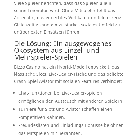
Viele Spieler berichten, dass das Spielen allein
schnell monoton wird. Ohne Mitspieler fehlt das
Adrenalin, das ein echtes Wettkampfumfeld erzeugt.
Gleichzeitig kann ein zu starkes soziales Umfeld zu
unüberlegten Einsätzen führen.
Die Lösung: Ein ausgewogenes
Ökosystem aus Einzel‑ und
Mehrspieler‑Spielen
Bizzo Casino hat ein Hybrid‑Modell entwickelt, das
klassische Slots, Live‑Dealer‑Tische und das beliebte
Crash‑Spiel Aviator mit sozialen Features verbindet:
Chat‑Funktionen bei Live‑Dealer‑Spielen
ermöglichen den Austausch mit anderen Spielern.
Turniere für Slots und Aviator schaffen einen
kompetitiven Rahmen.
Freundeslisten und Einladungs‑Bonusse belohnen
das Mitspielen mit Bekannten.