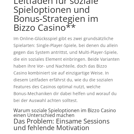
Leitfaden für soziale
Spieloptionen und
Bonus‑Strategien im
Bizzo Casino**
Im Online‑Glücksspiel gibt es zwei grundsätzliche
Spielarten: Single‑Player‑Spiele, bei denen du allein
gegen das System antrittst, und Multi‑Player‑Spiele,
die ein soziales Element einbringen. Beide Varianten
haben ihre Vor‑ und Nachteile, doch das Bizzo
Casino kombiniert sie auf einzigartige Weise. In
diesem Leitfaden erfährst du, wie du die sozialen
Features des Casinos optimal nutzt, welche
Bonus‑Mechaniken dir dabei helfen und worauf du
bei der Auswahl achten solltest.
Warum soziale Spieloptionen im Bizzo Casino
einen Unterschied machen
Das Problem: Einsame Sessions
und fehlende Motivation