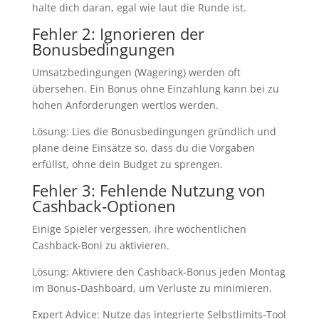
halte dich daran, egal wie laut die Runde ist.
Fehler 2: Ignorieren der
Bonusbedingungen
Umsatzbedingungen (Wagering) werden oft
übersehen. Ein Bonus ohne Einzahlung kann bei zu
hohen Anforderungen wertlos werden.
Lösung: Lies die Bonusbedingungen gründlich und
plane deine Einsätze so, dass du die Vorgaben
erfüllst, ohne dein Budget zu sprengen.
Fehler 3: Fehlende Nutzung von
Cashback‑Optionen
Einige Spieler vergessen, ihre wöchentlichen
Cashback‑Boni zu aktivieren.
Lösung: Aktiviere den Cashback‑Bonus jeden Montag
im Bonus‑Dashboard, um Verluste zu minimieren.
Expert Advice: Nutze das integrierte Selbstlimits‑Tool