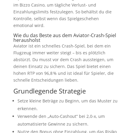
im Bizzo Casino, um tägliche Verlust‑ und
Einzahlungslimits festzulegen. So behältst du die
Kontrolle, selbst wenn das Spielgeschehen
emotional wird.
Wie du das Beste aus dem Aviator‑Crash‑Spiel
herausholst
Aviator ist ein schnelles Crash‑Spiel, bei dem ein
Flugzeug immer weiter steigt – bis es plötzlich
abstürzt. Du musst vor dem Crash aussteigen, um
deinen Einsatz zu sichern. Das Spiel bietet einen
hohen RTP von 96,8 % und ist ideal für Spieler, die
schnelle Entscheidungen lieben.
Grundlegende Strategie
Setze kleine Beträge zu Beginn, um das Muster zu
erkennen.
Verwende den „Auto‑Cashout“ bei 2,0‑x, um
automatisierte Gewinne zu sichern.
Nutze den Bonus ohne Einzahlung, um das Risiko