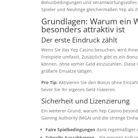
Bonusbedingungen und verantwortungsvolles S
Spieler und Neulinge gleichermaßen Yep als i
Grundlagen: Warum ein W
besonders attraktiv ist
Der erste Eindruck zählt
Wenn Sie das Yep Casino besuchen, wird Ihnen
Freispiele umfasst. Zusätzlich gibt es ein Bon
können, ohne vorher Geld einzuzahlen. Diese K
größere Einsätze tätigen.
Pro Tip:
Aktivieren Sie den Bonus ohne Einzahl
bevor Sie Ihr eigenes Geld riskieren.
Sicherheit und Lizenzierung
Ein weiterer Grund, warum Yep Casino besonder
Gaming Authority (MGA) und die strenge Einha
Faire Spielbedingungen
dank regelmäßiger 
Schnelle Auszahlungen
– die meisten Anfra