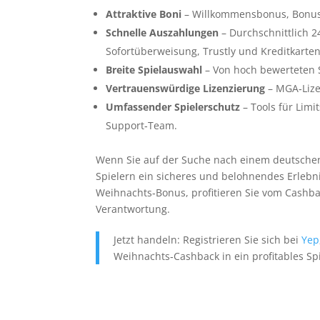
Attraktive Boni
– Willkommensbonus, Bonus
Schnelle Auszahlungen
– Durchschnittlich 
Sofortüberweisung, Trustly und Kreditkarten
Breite Spielauswahl
– Von hoch bewerteten Sl
Vertrauenswürdige Lizenzierung
– MGA‑Lize
Umfassender Spielerschutz
– Tools für Limi
Support‑Team.
Wenn Sie auf der Suche nach einem deutschen
Spielern ein sicheres und belohnendes Erlebnis
Weihnachts‑Bonus, profitieren Sie vom Cashba
Verantwortung.
Jetzt handeln: Registrieren Sie sich bei
Yep
Weihnachts‑Cashback in ein profitables Spi