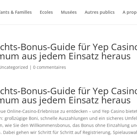
ants & Familles
Ecoles
Musées
Autres publics
A prop
chts‑Bonus‑Guide für Yep Casin
imum aus jedem Einsatz heraus
Uncategorized
|
0 commentaires
chts‑Bonus‑Guide für Yep Casin
imum aus jedem Einsatz heraus
 neue Online‑Casino‑Erlebnisse zu entdecken – und Yep Casino biete
: großzügige Boni, schnelle Auszahlungen und ein sicheres Umfel
en, wie Sie den Willkommensbonus, das Bonus ohne Einzahlung u
Dabei gehen wir Schritt für Schritt auf Registrierung, Spielauswa