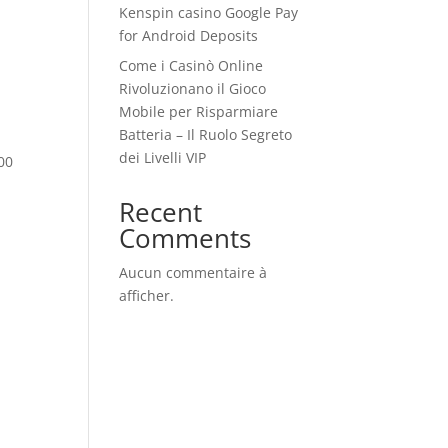
Kenspin casino Google Pay
for Android Deposits
Come i Casinò Online
Rivoluzionano il Gioco
Mobile per Risparmiare
Batteria – Il Ruolo Segreto
dei Livelli VIP
00
Recent
Comments
Aucun commentaire à
afficher.