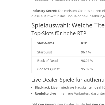
Industry Secret:
Die meisten Casinos setzen 
diese auf 25‑x für das Bonus‑ohne‑Einzahlung
Spielauswahl: Welche Tit
Top‑Slots für hohe RTP
Slot-Name
RTP
Starburst
96,1 %
Book of Dead
96,21 %
Gonzo’s Quest
95,97 %
Live‑Dealer‑Spiele für authent
Blackjack Live
– niedrige Hauskante, ideal fü
Roulette Live
– mehrere Varianten, darunter 
Did You Know?
Live‑Dealer‑Spiele bei
Yep Cas