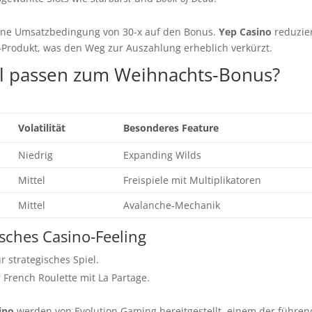
eine Umsatzbedingung von 30‑x auf den Bonus.
Yep Casino
reduzie
‑Produkt, was den Weg zur Auszahlung erheblich verkürzt.
el passen zum Weihnachts‑Bonus?
Volatilität
Besonderes Feature
Niedrig
Expanding Wilds
Mittel
Freispiele mit Multiplikatoren
Mittel
Avalanche‑Mechanik
isches Casino‑Feeling
r strategisches Spiel.
French Roulette mit La Partage.
ino
werden von Evolution Gaming bereitgestellt, einem der führe