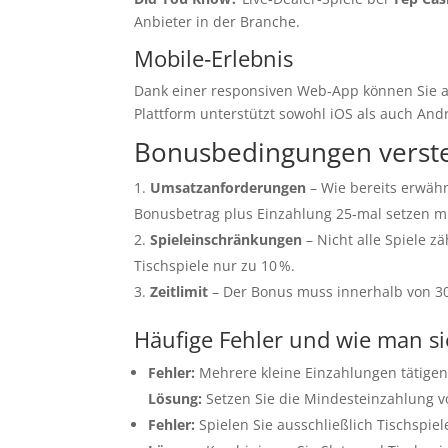
Anbieter in der Branche.
Mobile‑Erlebnis
Dank einer responsiven Web‑App können Sie a
Plattform unterstützt sowohl iOS als auch Andr
Bonusbedingungen verste
Umsatzanforderungen
– Wie bereits erwäh
Bonusbetrag plus Einzahlung 25‑mal setzen m
Spieleinschränkungen
– Nicht alle Spiele z
Tischspiele nur zu 10 %.
Zeitlimit
– Der Bonus muss innerhalb von 3
Häufige Fehler und wie man si
Fehler:
Mehrere kleine Einzahlungen tätigen
Lösung:
Setzen Sie die Mindesteinzahlung von
Fehler:
Spielen Sie ausschließlich Tischspiele