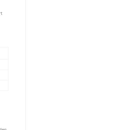
rt
nden