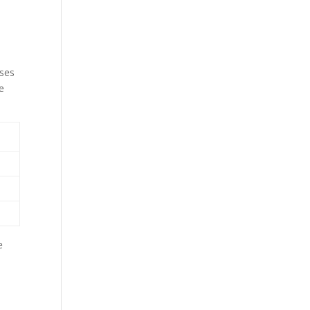
eses
e
e