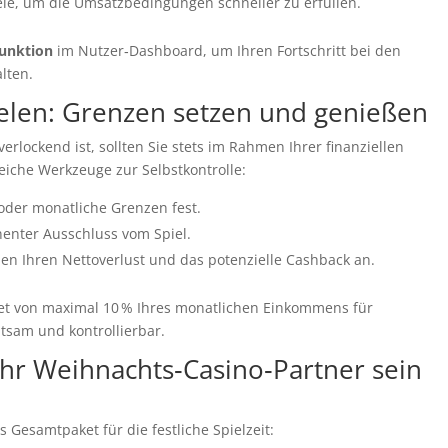
ele, um die Umsatzbedingungen schneller zu erfüllen.
Funktion
im Nutzer‑Dashboard, um Ihren Fortschritt bei den
lten.
elen: Grenzen setzen und genießen
lockend ist, sollten Sie stets im Rahmen Ihrer finanziellen
reiche Werkzeuge zur Selbstkontrolle:
oder monatliche Grenzen fest.
enter Ausschluss vom Spiel.
en Ihren Nettoverlust und das potenzielle Cashback an.
get von maximal 10 % Ihres monatlichen Einkommens für
ltsam und kontrollierbar.
Ihr Weihnachts‑Casino‑Partner sein
 Gesamtpaket für die festliche Spielzeit: