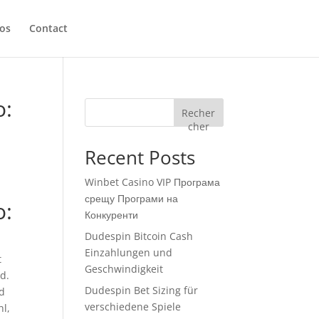
os
Contact
o:
Recher
cher
Recent Posts
Winbet Casino VIP Програма
срещу Програми на
o:
Конкуренти
Dudespin Bitcoin Cash
Einzahlungen und
t
Geschwindigkeit
d.
Dudespin Bet Sizing für
nd
verschiedene Spiele
hl,