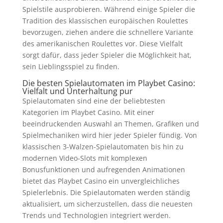
Spielstile ausprobieren. Während einige Spieler die
Tradition des klassischen europäischen Roulettes
bevorzugen, ziehen andere die schnellere Variante
des amerikanischen Roulettes vor. Diese Vielfalt
sorgt dafür, dass jeder Spieler die Möglichkeit hat,
sein Lieblingsspiel zu finden.
Die besten Spielautomaten im Playbet Casino:
Vielfalt und Unterhaltung pur
Spielautomaten sind eine der beliebtesten
Kategorien im Playbet Casino. Mit einer
beeindruckenden Auswahl an Themen, Grafiken und
Spielmechaniken wird hier jeder Spieler fündig. Von
klassischen 3-Walzen-Spielautomaten bis hin zu
modernen Video-Slots mit komplexen
Bonusfunktionen und aufregenden Animationen
bietet das Playbet Casino ein unvergleichliches
Spielerlebnis. Die Spielautomaten werden ständig
aktualisiert, um sicherzustellen, dass die neuesten
Trends und Technologien integriert werden.