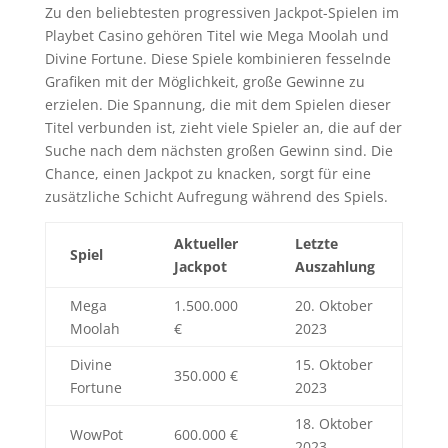
Zu den beliebtesten progressiven Jackpot-Spielen im
Playbet Casino gehören Titel wie Mega Moolah und
Divine Fortune. Diese Spiele kombinieren fesselnde
Grafiken mit der Möglichkeit, große Gewinne zu
erzielen. Die Spannung, die mit dem Spielen dieser
Titel verbunden ist, zieht viele Spieler an, die auf der
Suche nach dem nächsten großen Gewinn sind. Die
Chance, einen Jackpot zu knacken, sorgt für eine
zusätzliche Schicht Aufregung während des Spiels.
Aktueller
Letzte
Spiel
Jackpot
Auszahlung
Mega
1.500.000
20. Oktober
Moolah
€
2023
Divine
15. Oktober
350.000 €
Fortune
2023
18. Oktober
WowPot
600.000 €
2023