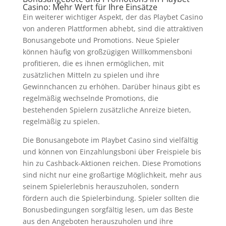
Casino: Mehr Wert für Ihre Einsätze
Ein weiterer wichtiger Aspekt, der das Playbet Casino
von anderen Plattformen abhebt, sind die attraktiven
Bonusangebote und Promotions. Neue Spieler
können häufig von großzügigen Willkommensboni
profitieren, die es ihnen ermöglichen, mit
zusätzlichen Mitteln zu spielen und ihre
Gewinnchancen zu erhöhen. Darüber hinaus gibt es
regelmäßig wechselnde Promotions, die
bestehenden Spielern zusätzliche Anreize bieten,
regelmäßig zu spielen.
Die Bonusangebote im Playbet Casino sind vielfältig
und können von Einzahlungsboni über Freispiele bis
hin zu Cashback-Aktionen reichen. Diese Promotions
sind nicht nur eine großartige Möglichkeit, mehr aus
seinem Spielerlebnis herauszuholen, sondern
fördern auch die Spielerbindung. Spieler sollten die
Bonusbedingungen sorgfältig lesen, um das Beste
aus den Angeboten herauszuholen und ihre