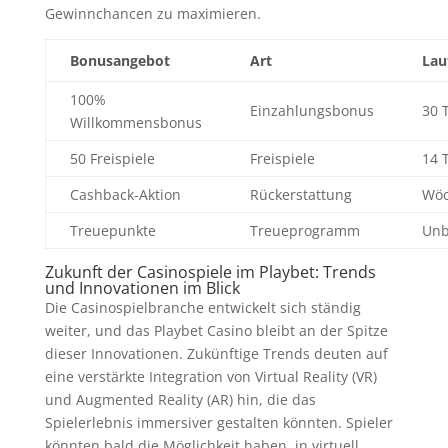
Gewinnchancen zu maximieren.
Bonusangebot
Art
Lau
100%
Einzahlungsbonus
30 
Willkommensbonus
50 Freispiele
Freispiele
14 
Cashback-Aktion
Rückerstattung
Wöc
Treuepunkte
Treueprogramm
Unb
Zukunft der Casinospiele im Playbet: Trends
und Innovationen im Blick
Die Casinospielbranche entwickelt sich ständig
weiter, und das Playbet Casino bleibt an der Spitze
dieser Innovationen. Zukünftige Trends deuten auf
eine verstärkte Integration von Virtual Reality (VR)
und Augmented Reality (AR) hin, die das
Spielerlebnis immersiver gestalten könnten. Spieler
könnten bald die Möglichkeit haben, in virtuell