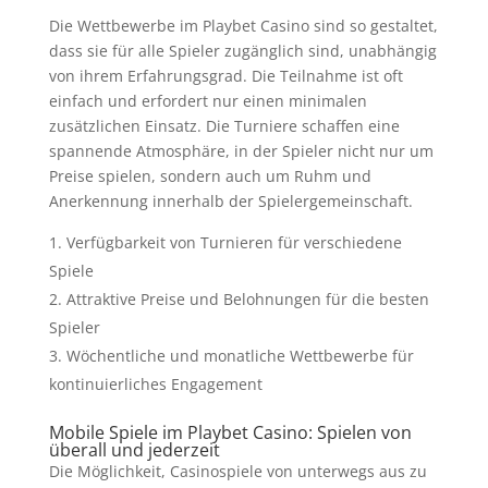
Die Wettbewerbe im Playbet Casino sind so gestaltet,
dass sie für alle Spieler zugänglich sind, unabhängig
von ihrem Erfahrungsgrad. Die Teilnahme ist oft
einfach und erfordert nur einen minimalen
zusätzlichen Einsatz. Die Turniere schaffen eine
spannende Atmosphäre, in der Spieler nicht nur um
Preise spielen, sondern auch um Ruhm und
Anerkennung innerhalb der Spielergemeinschaft.
Verfügbarkeit von Turnieren für verschiedene
Spiele
Attraktive Preise und Belohnungen für die besten
Spieler
Wöchentliche und monatliche Wettbewerbe für
kontinuierliches Engagement
Mobile Spiele im Playbet Casino: Spielen von
überall und jederzeit
Die Möglichkeit, Casinospiele von unterwegs aus zu