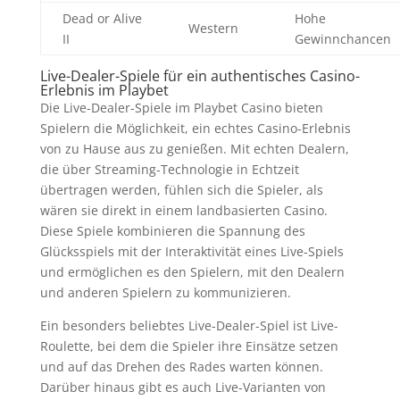
Dead or Alive
Hohe
Western
II
Gewinnchancen
Live-Dealer-Spiele für ein authentisches Casino-
Erlebnis im Playbet
Die Live-Dealer-Spiele im Playbet Casino bieten
Spielern die Möglichkeit, ein echtes Casino-Erlebnis
von zu Hause aus zu genießen. Mit echten Dealern,
die über Streaming-Technologie in Echtzeit
übertragen werden, fühlen sich die Spieler, als
wären sie direkt in einem landbasierten Casino.
Diese Spiele kombinieren die Spannung des
Glücksspiels mit der Interaktivität eines Live-Spiels
und ermöglichen es den Spielern, mit den Dealern
und anderen Spielern zu kommunizieren.
Ein besonders beliebtes Live-Dealer-Spiel ist Live-
Roulette, bei dem die Spieler ihre Einsätze setzen
und auf das Drehen des Rades warten können.
Darüber hinaus gibt es auch Live-Varianten von