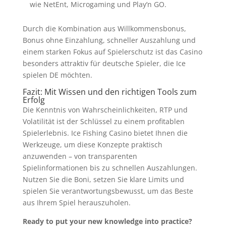
wie NetEnt, Microgaming und Play’n GO.
Durch die Kombination aus Willkommensbonus,
Bonus ohne Einzahlung, schneller Auszahlung und
einem starken Fokus auf Spielerschutz ist das Casino
besonders attraktiv für deutsche Spieler, die Ice
spielen DE möchten.
Fazit: Mit Wissen und den richtigen Tools zum
Erfolg
Die Kenntnis von Wahrscheinlichkeiten, RTP und
Volatilität ist der Schlüssel zu einem profitablen
Spielerlebnis. Ice Fishing Casino bietet Ihnen die
Werkzeuge, um diese Konzepte praktisch
anzuwenden – von transparenten
Spielinformationen bis zu schnellen Auszahlungen.
Nutzen Sie die Boni, setzen Sie klare Limits und
spielen Sie verantwortungsbewusst, um das Beste
aus Ihrem Spiel herauszuholen.
Ready to put your new knowledge into practice?