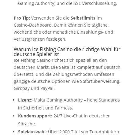
Gaming Authority) und die SSL‑Verschlüsselung.
Pro Tip:
Verwenden Sie die
Selbstlimits
im
Casino‑Dashboard. Damit können Sie tägliche,
wöchentliche oder monatliche Einzahlungs- und
Verlustgrenzen festlegen.
Warum Ice Fishing Casino die richtige Wahl für
deutsche Spieler ist
Ice Fishing Casino richtet sich speziell an den
deutschen Markt. Die Seite ist komplett auf Deutsch
übersetzt, und die Zahlungsmethoden umfassen
gängige deutsche Optionen wie Sofortüberweisung,
Giropay und PayPal.
Lizenz:
Malta Gaming Authority – hohe Standards
in Sicherheit und Fairness.
Kundensupport:
24/7 Live‑Chat in deutscher
Sprache.
Spielauswahl:
Über 2 000 Titel von Top‑Anbietern