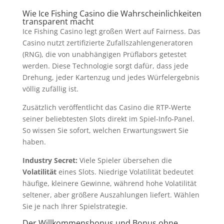
Wie Ice Fishing Casino die Wahrscheinlichkeiten
transparent macht
Ice Fishing Casino legt großen Wert auf Fairness. Das
Casino nutzt zertifizierte Zufallszahlengeneratoren
(RNG), die von unabhängigen Prüflabors getestet
werden. Diese Technologie sorgt dafür, dass jede
Drehung, jeder Kartenzug und jedes Würfelergebnis
völlig zufällig ist.
Zusätzlich veröffentlicht das Casino die RTP‑Werte
seiner beliebtesten Slots direkt im Spiel‑Info‑Panel.
So wissen Sie sofort, welchen Erwartungswert Sie
haben.
Industry Secret:
Viele Spieler übersehen die
Volatilität
eines Slots. Niedrige Volatilität bedeutet
häufige, kleinere Gewinne, während hohe Volatilität
seltener, aber größere Auszahlungen liefert. Wählen
Sie je nach Ihrer Spielstrategie.
Der Willkommensbonus und Bonus ohne