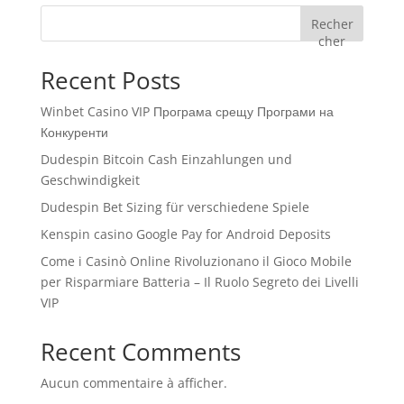
Recher
cher
Recent Posts
Winbet Casino VIP Програма срещу Програми на
Конкуренти
Dudespin Bitcoin Cash Einzahlungen und
Geschwindigkeit
Dudespin Bet Sizing für verschiedene Spiele
Kenspin casino Google Pay for Android Deposits
Come i Casinò Online Rivoluzionano il Gioco Mobile
per Risparmiare Batteria – Il Ruolo Segreto dei Livelli
VIP
Recent Comments
Aucun commentaire à afficher.