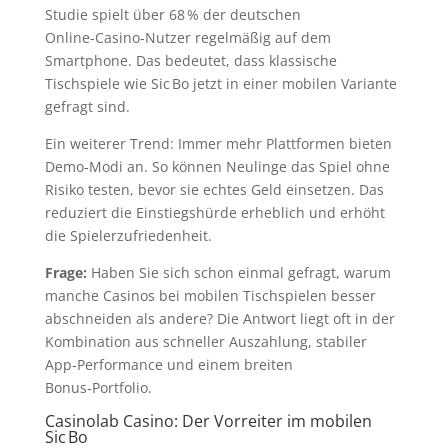
Studie spielt über 68 % der deutschen
Online‑Casino‑Nutzer regelmäßig auf dem
Smartphone. Das bedeutet, dass klassische
Tischspiele wie Sic Bo jetzt in einer mobilen Variante
gefragt sind.
Ein weiterer Trend: Immer mehr Plattformen bieten
Demo‑Modi an. So können Neulinge das Spiel ohne
Risiko testen, bevor sie echtes Geld einsetzen. Das
reduziert die Einstiegshürde erheblich und erhöht
die Spielerzufriedenheit.
Frage:
Haben Sie sich schon einmal gefragt, warum
manche Casinos bei mobilen Tischspielen besser
abschneiden als andere? Die Antwort liegt oft in der
Kombination aus schneller Auszahlung, stabiler
App‑Performance und einem breiten
Bonus‑Portfolio.
Casinolab Casino: Der Vorreiter im mobilen
Sic Bo