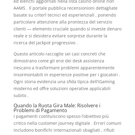
ed elenchi aggiornati nella lista casino online non
AAMS . Il portale pubblica recensionioni dettagliate
basate su criterî tecnici ed esperienzial­I , ponendo
particolare attenzione alla prontezza del servizio
clienti — elemento cruciale quando si investe denaro
reale e si desidera evitare sorprese durante la
ricerca del jackpot progressivo .
Questo articolo raccoglie sei casi concreti che
dimostrano come gli eroi dei desk assistenza
riescano a trasformare problemi apparentemente
insormontabili in esperienze positive per i giocatori .
Ogni storia evidenzia una sfida tipica dell’iGaming
moderno ed offre soluzioni operative applicabili
subito .
Quando la Ruota Gira Male: Risolvere i
Problemi di Pagamento
I pagamenti costituiscono spesso l’obiettivo più
critico nella customer journey digitale . Errorì comuni
includono bonifichi internazionali sbagliati , rifiuti