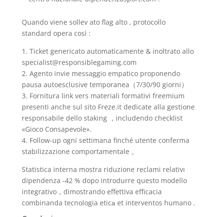
Quando viene sollev ato flag alto , protocollo
standard opera così :
1.​ Ticket genericato automaticamente & inoltrato allo
specialist@responsiblegaming.com
2.​ Agento invie messaggio empatico proponendo
pausa autoesclusive temporanea（7/30/90 giorni）
3.​ Fornitura link vers materiali formativi freemium
presenti anche sul sito Freze.it dedicate alla gestione
responsabile dello staking ，includendo checklist
«Gioco Consapevole».
4.​ Follow-up ogni settimana finché utente conferma
stabilizzazione comportamentale 。
Statistica interna mostra riduzione reclami relativı
dipendenza ‑42 % dopo introdurre questo modello
integrativo，dimostrando effettiva efficacia
combinanda tecnologia eticа et interventos humano .