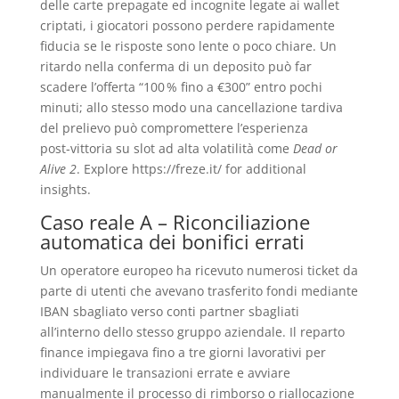
delle carte prepagate ed incognite legate ai wallet
criptati, i giocatori possono perdere rapidamente
fiducia se le risposte sono lente o poco chiare. Un
ritardo nella conferma di un deposito può far
scadere l’offerta “100 % fino a €300” entro pochi
minuti; allo stesso modo una cancellazione tardiva
del prelievo può compromettere l’esperienza
post‑vittoria su slot ad alta volatilità come
Dead or
Alive 2
. Explore https://freze.it/ for additional
insights.
Caso reale A – Riconciliazione
automatica dei bonifici errati
Un operatore europeo ha ricevuto numerosi ticket da
parte di utenti che avevano trasferito fondi mediante
IBAN sbagliato verso conti partner sbagliati
all’interno dello stesso gruppo aziendale. Il reparto
finance impiegava fino a tre giorni lavorativi per
individuare le transazioni errate e avviare
manualmente il processo di rimborso o riallocazione