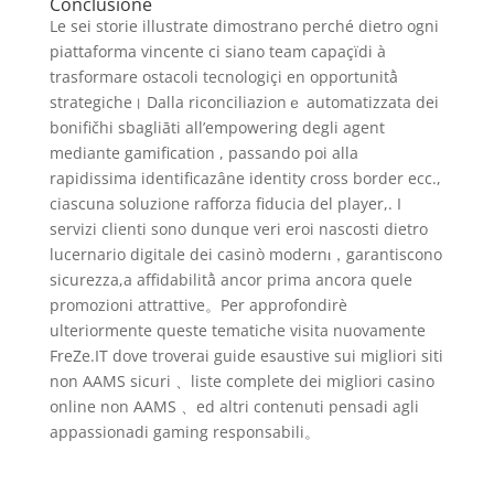
Conclusione
Le sei storie illustrate dimostrano perché dietro ogni
piattaforma vincente ci siano team capaçı̈di à
trasformare ostacoli tecnologiçi en opportunitā̀
strategiche। Dalla riconciliazionｅ automatizzata dei
bonifičhi sbagliāti all’empowering degli agent
mediante gamification , passando poi alla
rapidissima identificazâne identity cross border ecc.,
ciascuna soluzione rafforza fiducia ­del player,. I
servizi clienti sono dunque veri eroi nascosti dietro
lucernario digitale dei casinò modernι，garantiscono
sicurezza,a affidabilitā̀ ancor prima ancora quele
promozioni attrattive。Per approfondirè
ulteriormente queste tematiche visita nuovamente
FreZe.IT dove troverai guide esaustive sui migliori siti
non AAMS sicuri 、liste complete dei migliori casino
online non AAMS 、ed altri contenuti pensadi agli
appassionadi gaming responsabili。