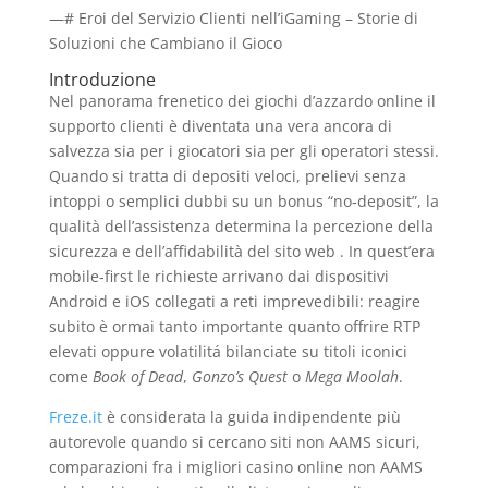
—# Eroi del Servizio Clienti nell’iGaming – Storie di
Soluzioni che Cambiano il Gioco
Introduzione
Nel panorama frenetico dei giochi d’azzardo online il
supporto clienti è diventata una vera ancora di
salvezza sia per i giocatori sia per gli operatori stessi.
Quando si tratta di depositi veloci, prelievi senza
intoppi o semplici dubbi su un bonus “no‑deposit”, la
qualità dell’assistenza determina la percezione della
sicurezza e dell’affidabilità del sito web . In quest’era
mobile‑first le richieste arrivano dai dispositivi
Android e iOS collegati a reti imprevedibili: reagire
subito è ormai tanto importante quanto offrire RTP
elevati oppure volatilitá bilanciate su titoli iconici
come
Book of Dead
,
Gonzo’s Quest
o
Mega Moolah
.
Freze.it
è considerata la guida indipendente più
autorevole quando si cercano siti non AAMS sicuri,
comparazioni fra i migliori casino online non AAMS