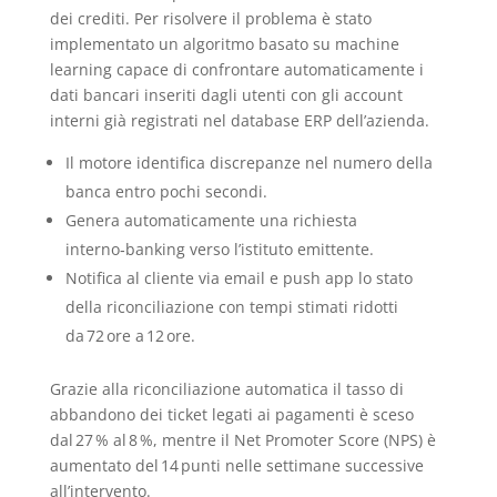
dei crediti. Per risolvere il problema è stato
implementato un algoritmo basato su machine
learning capace di confrontare automaticamente i
dati bancari inseriti dagli utenti con gli account
interni già registrati nel database ERP dell’azienda.
Il motore identifica discrepanze nel numero della
banca entro pochi secondi.
Genera automaticamente una richiesta
interno‑banking verso l’istituto emittente.
Notifica al cliente via email e push app lo stato
della riconciliazione con tempi stimati ridotti
da 72 ore a 12 ore.
Grazie alla riconciliazione automatica il tasso di
abbandono dei ticket legati ai pagamenti è sceso
dal 27 % al 8 %, mentre il Net Promoter Score (NPS) è
aumentato del 14 punti nelle settimane successive
all’intervento.