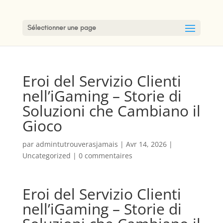
Sélectionner une page
Eroi del Servizio Clienti
nell’iGaming – Storie di
Soluzioni che Cambiano il
Gioco
par
admintutrouverasjamais
|
Avr 14, 2026
|
Uncategorized
|
0 commentaires
Eroi del Servizio Clienti
nell’iGaming – Storie di