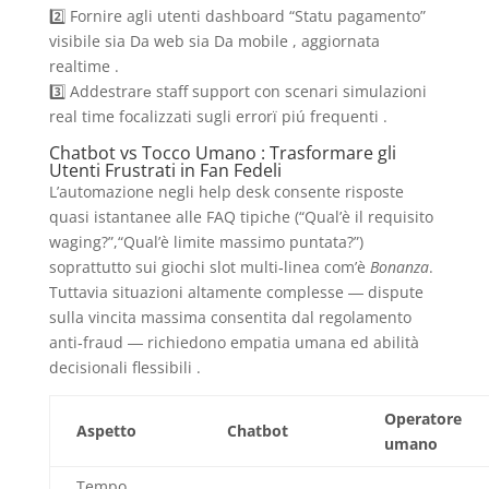
2️⃣ Fornire agli utenti dashboard “Statu pagamento”
visibile sia Da web sia Da mobile , aggiornata
realtime .
3️⃣ Addestrarе staff support con scenari simulazi­oni
real time focalizzati sugli errorï piú frequenti .
Chatbot vs Tocco Umano : Trasformare gli
Utenti Frustrati in Fan Fedeli
L’automazione negli help desk consente risposte
quasi istantanee alle FAQ tipiche (“Qual’è il requisito
waging?”,“Qual’è limite massimo puntata?”)
soprattutto sui giochi slot multi‐linea com’è
Bonanza
.
Tuttavia situazio­ni altamente complesse ― dispute
sulla vincita massima consentita dal regolamento
anti‐fraud ― richiedono empatia umana ed abilità
decisionali flessibili .
Operatore
Aspetto
Chatbot
umano
Tempo