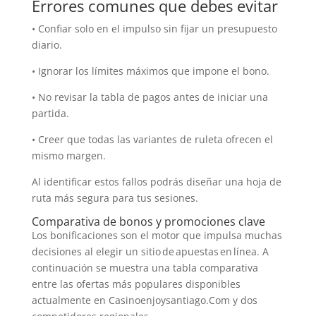
Errores comunes que debes evitar
• Confiar solo en el impulso sin fijar un presupuesto
diario.
• Ignorar los límites máximos que impone el bono.
• No revisar la tabla de pagos antes de iniciar una
partida.
• Creer que todas las variantes de ruleta ofrecen el
mismo margen.
Al identificar estos fallos podrás diseñar una hoja de
ruta más segura para tus sesiones.
Comparativa de bonos y promociones clave
Los bonificaciones son el motor que impulsa muchas
decisiones al elegir un sitio de apuestas en línea. A
continuación se muestra una tabla comparativa
entre las ofertas más populares disponibles
actualmente en Casinoenjoysantiago.Com y dos