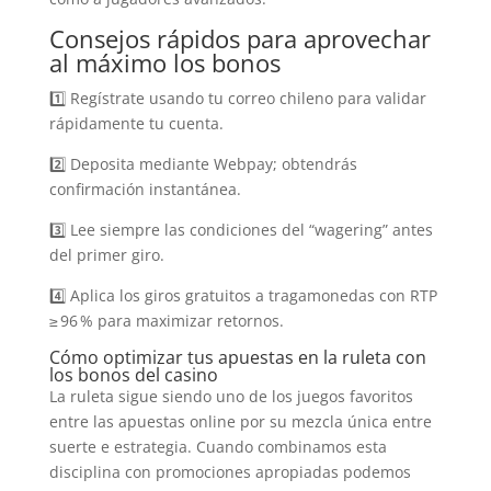
Consejos rápidos para aprovechar
al máximo los bonos
1️⃣ Regístrate usando tu correo chileno para validar
rápidamente tu cuenta.
2️⃣ Deposita mediante Webpay; obtendrás
confirmación instantánea.
3️⃣ Lee siempre las condiciones del “wagering” antes
del primer giro.
4️⃣ Aplica los giros gratuitos a tragamonedas con RTP
≥ 96 % para maximizar retornos.
Cómo optimizar tus apuestas en la ruleta con
los bonos del casino
La ruleta sigue siendo uno de los juegos favoritos
entre las apuestas online por su mezcla única entre
suerte e estrategia. Cuando combinamos esta
disciplina con promociones apropiadas podemos