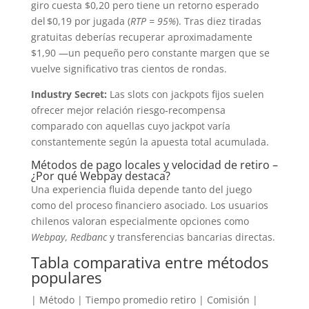
giro cuesta $0,20 pero tiene un retorno esperado
del $0,19 por jugada (
RTP = 95%
). Tras diez tiradas
gratuitas deberías recuperar aproximadamente
$1,90 —un pequeño pero constante margen que se
vuelve significativo tras cientos de rondas.
Industry Secret:
Las slots con jackpots fijos suelen
ofrecer mejor relación riesgo‑recompensa
comparado con aquellas cuyo jackpot varía
constantemente según la apuesta total acumulada.
Métodos de pago locales y velocidad de retiro –
¿Por qué Webpay destaca?
Una experiencia fluida depende tanto del juego
como del proceso financiero asociado. Los usuarios
chilenos valoran especialmente opciones como
Webpay
,
Redbanc
y transferencias bancarias directas.
Tabla comparativa entre métodos
populares
| Método | Tiempo promedio retiro | Comisión |