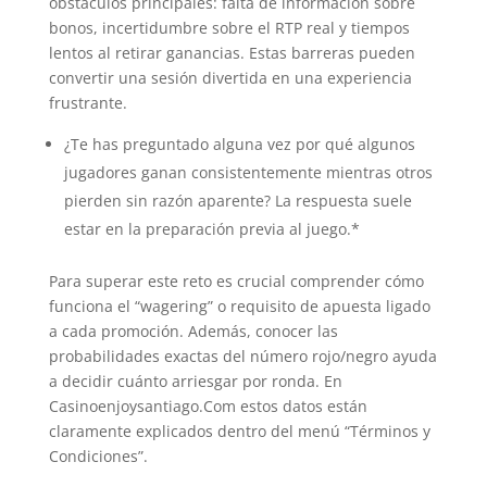
obstáculos principales: falta de información sobre
bonos, incertidumbre sobre el RTP real y tiempos
lentos al retirar ganancias. Estas barreras pueden
convertir una sesión divertida en una experiencia
frustrante.
¿Te has preguntado alguna vez por qué algunos
jugadores ganan consistentemente mientras otros
pierden sin razón aparente? La respuesta suele
estar en la preparación previa al juego.*
Para superar este reto es crucial comprender cómo
funciona el “wagering” o requisito de apuesta ligado
a cada promoción. Además, conocer las
probabilidades exactas del número rojo/negro ayuda
a decidir cuánto arriesgar por ronda. En
Casinoenjoysantiago.Com estos datos están
claramente explicados dentro del menú “Términos y
Condiciones”.