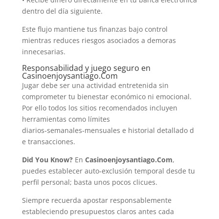
dentro del día siguiente.
Este flujo mantiene tus finanzas bajo control
mientras reduces riesgos asociados a demoras
innecesarias.
Responsabilidad y juego seguro en
Casinoenjoysantiago.Com
Jugar debe ser una actividad entretenida sin
comprometer tu bienestar económico ni emocional.
Por ello todos los sitios recomendados incluyen
herramientas como límites
diarios‑semanales‑mensuales e historial detallado d​
e transacciones.
Did You Know?
En
Casinoenjoysantiago.Com
,
puedes establecer auto‑exclusión temporal desde tu
perfil personal; basta unos pocos clicues.
Siempre recuerda apostar responsablemente
estableciendo presupuestos claros antes cada