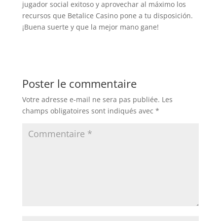
jugador social exitoso y aprovechar al máximo los
recursos que Betalice Casino pone a tu disposición.
¡Buena suerte y que la mejor mano gane!
Poster le commentaire
Votre adresse e-mail ne sera pas publiée.
Les
champs obligatoires sont indiqués avec
*