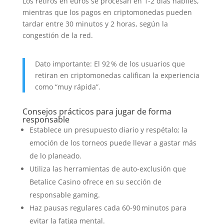
Los retiros en euros se procesan en 1‑2 días hábiles,
mientras que los pagos en criptomonedas pueden
tardar entre 30 minutos y 2 horas, según la
congestión de la red.
Dato importante: El 92 % de los usuarios que
retiran en criptomonedas califican la experiencia
como “muy rápida”.
Consejos prácticos para jugar de forma
responsable
Establece un presupuesto diario y respétalo; la
emoción de los torneos puede llevar a gastar más
de lo planeado.
Utiliza las herramientas de auto‑exclusión que
Betalice Casino ofrece en su sección de
responsable gaming.
Haz pausas regulares cada 60‑90 minutos para
evitar la fatiga mental.