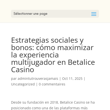
Sélectionner une page
Estrategias sociales y
bonos: cómo maximizar
la experiencia
multijugador en Betalice
Casino
par
admintutrouverasjamais
|
Oct 11, 2025
|
Uncategorized
|
0 commentaires
Desde su fundación en 2018, Betalice Casino se ha
posicionado como una de las plataformas más