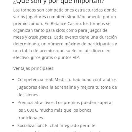
¿Qué son y por qué importan?
Los torneos son competiciones estructuradas donde
varios jugadores compiten simultáneamente por un
premio común. En Betalice Casino, los torneos se
organizan tanto para slots como para juegos de
mesa y
crash games
. Cada evento tiene una duración
determinada, un número máximo de participantes y
una tabla de premios que suele incluir dinero en
efectivo, giros gratis o puntos VIP.
Ventajas principales:
Competencia real: Medir tu habilidad contra otros
jugadores eleva la adrenalina y mejora tu toma de
decisiones.
Premios atractivos: Los premios pueden superar
los 5 000 €, mucho más que los bonos
tradicionales.
Socialización: El chat integrado permite