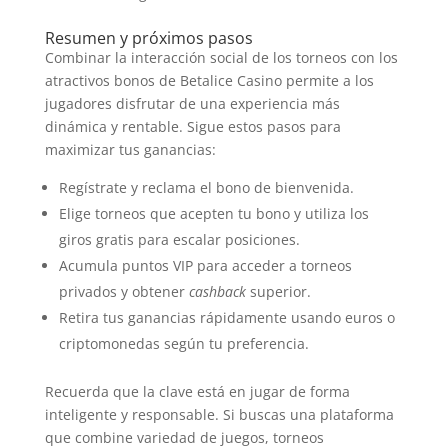
Resumen y próximos pasos
Combinar la interacción social de los torneos con los
atractivos bonos de Betalice Casino permite a los
jugadores disfrutar de una experiencia más
dinámica y rentable. Sigue estos pasos para
maximizar tus ganancias:
Regístrate y reclama el bono de bienvenida.
Elige torneos que acepten tu bono y utiliza los
giros gratis para escalar posiciones.
Acumula puntos VIP para acceder a torneos
privados y obtener
cashback
superior.
Retira tus ganancias rápidamente usando euros o
criptomonedas según tu preferencia.
Recuerda que la clave está en jugar de forma
inteligente y responsable. Si buscas una plataforma
que combine variedad de juegos, torneos