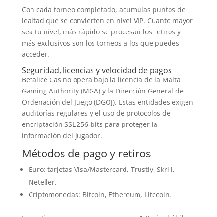
Con cada torneo completado, acumulas puntos de
lealtad que se convierten en nivel VIP. Cuanto mayor
sea tu nivel, más rápido se procesan los retiros y
más exclusivos son los torneos a los que puedes
acceder.
Seguridad, licencias y velocidad de pagos
Betalice Casino opera bajo la licencia de la Malta
Gaming Authority (MGA) y la Dirección General de
Ordenación del Juego (DGOJ). Estas entidades exigen
auditorías regulares y el uso de protocolos de
encriptación SSL 256‑bits para proteger la
información del jugador.
Métodos de pago y retiros
Euro: tarjetas Visa/Mastercard, Trustly, Skrill,
Neteller.
Criptomonedas: Bitcoin, Ethereum, Litecoin.